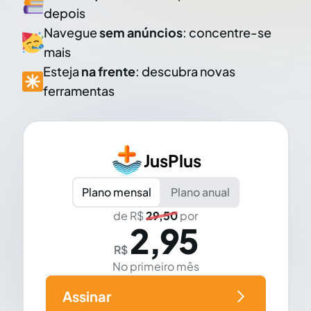
depois
Navegue
sem anúncios
: concentre-se
mais
Esteja
na frente
: descubra novas
ferramentas
JusPlus
Plano mensal
Plano anual
de R$
29,50
por
2,95
R$
No primeiro mês
Assinar