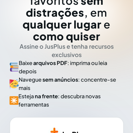
favoritos
sem
distrações
, em
qualquer lugar
e
como quiser
Assine o JusPlus e tenha recursos
exclusivos
Baixe
arquivos PDF
: imprima ou leia
depois
Navegue
sem anúncios
: concentre-se
mais
Esteja
na frente
: descubra novas
ferramentas