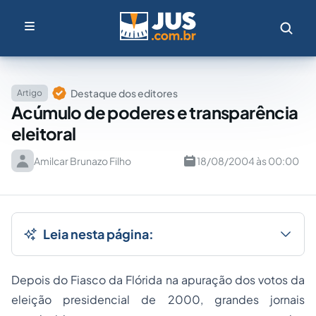
Destaque dos editores
Artigo
Acúmulo de poderes e transparência
eleitoral
Amilcar Brunazo Filho
18/08/2004 às 00:00
Leia nesta página:
Depois do
Fiasco da Flórida
na apuração dos votos da
eleição presidencial de 2000, grandes jornais