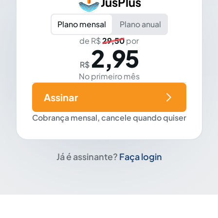
JusPlus
Plano mensal
Plano anual
de R$
29,50
por
2,95
R$
No primeiro mês
Assinar
Cobrança mensal, cancele quando quiser
Já é assinante?
Faça login