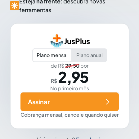
Esteja
na frente
: descubra novas
ferramentas
JusPlus
Plano mensal
Plano anual
de R$
29,50
por
2,95
R$
No primeiro mês
Assinar
Cobrança mensal, cancele quando quiser