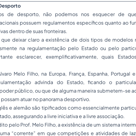
Desporto
os de desporto, não podemos nos esquecer de q
cionais possuem regulamentos específicos quanto ao f
vas dentro de suas fronteiras.
que deixar claro a existência de dois tipos de modelos 
smente na regulamentação pelo Estado ou pelo particu
tante esclarecer, exemplificativamente, quais Estad
lvaro Melo Filho, na Europa, França, Espanha, Portugal e
lamentação advinda do Estado, ficando o particula
poder público, ou que de alguma maneira submetem-se a
e possam atuar no panorama desportivo.
glês e alemão são tipificados como essencialmente particu
tado, assegurando a
livre iniciativa
e a livre associação.
to pelo Prof. Melo Filho, a existência de um sistema interm
 uma “corrente” em que competições e atividades de laz