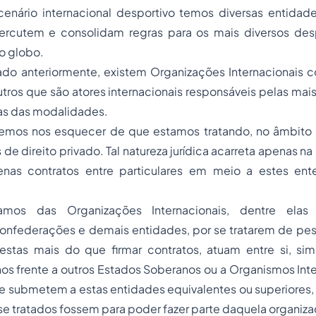
cenário internacional desportivo temos diversas entidad
rcutem e consolidam regras para os mais diversos des
do globo.
do anteriormente, existem Organizações Internacionais c
outros que são atores internacionais responsáveis pelas mai
s das modalidades.
mos nos esquecer de que estamos tratando, no âmbito i
 de direito privado. Tal natureza jurídica acarreta apenas n
enas contratos entre particulares em meio a estes ent
amos das Organizações Internacionais, dentre elas
Confederações e demais entidades, por se tratarem de pes
, estas mais do que firmar contratos, atuam entre si, si
os frente a outros Estados Soberanos ou a Organismos Int
 submetem a estas entidades equivalentes ou superiores, 
e tratados fossem para poder fazer parte daquela organiza