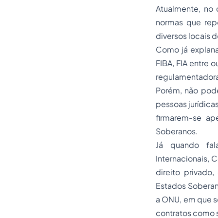
Atualmente, no 
normas que repe
diversos locais 
Como já explana
FIBA, FIA entre 
regulamentadora
Porém, não pode
pessoas jurídicas
firmarem-se ap
Soberanos.
Já quando fal
Internacionais, 
direito privado
Estados Soberan
a ONU, em que se
contratos como s