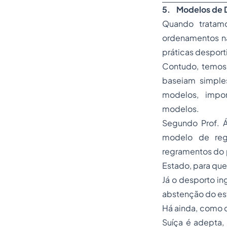
5.
Modelos de 
Quando tratam
ordenamentos na
práticas desporti
Contudo, temos 
baseiam simple
modelos, impor
modelos.
Segundo Prof. Á
modelo de regu
regramentos do 
Estado, para qu
Já o desporto in
abstenção do es
Há ainda, como di
Suíça é adepta,