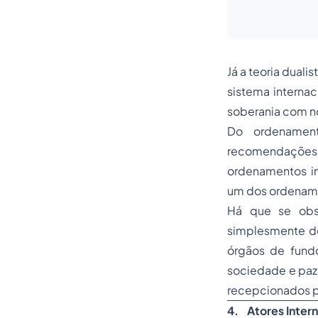
Já a teoria dual
sistema internac
soberania com no
Do ordenamento
recomendações 
ordenamentos in
um dos ordenam
Há que se obse
simplesmente d
órgãos de fund
sociedade e paz 
recepcionados p
4.
Atores Inter