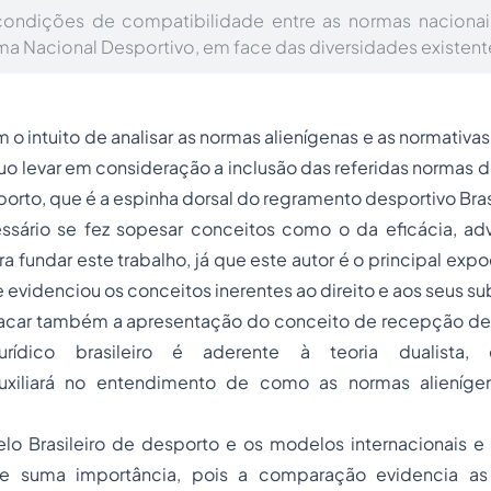
condições de compatibilidade entre as normas nacionais
ema Nacional Desportivo, em face das diversidades existent
 o intuito de analisar as normas alienígenas e as normativa
o levar em consideração a inclusão das referidas normas 
orto, que é a espinha dorsal do regramento desportivo Brasi
essário se fez sopesar conceitos como o da eficácia, ad
a fundar este trabalho, já que este autor é o principal expo
e evidenciou os conceitos inerentes ao direito e aos seus s
acar também a apresentação do conceito de recepção de 
urídico brasileiro é aderente à teoria dualist
xiliará no entendimento de como as normas alienígen
lo Brasileiro de desporto e os modelos internacionais e 
e suma importância, pois a comparação evidencia as 