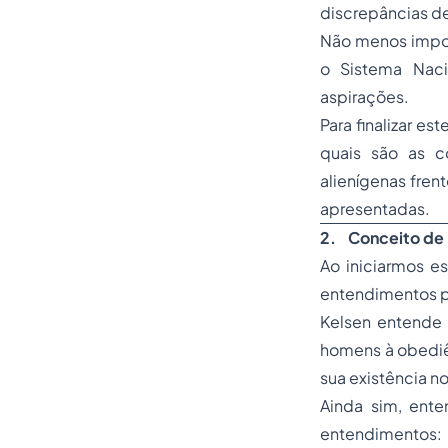
discrepâncias d
Não menos impor
o Sistema Naci
aspirações.
Para finalizar e
quais são as c
alienígenas fren
apresentadas.
2.
Conceito de 
Ao iniciarmos es
entendimentos p
Kelsen entende 
homens à obediên
sua existência n
Ainda sim, ente
entendimentos