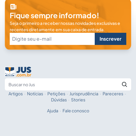
Fique sempre informado!
Seja o primeiro a receber nossas novidades exclusivas e
recentes diretamente em sua caixa de entrada.
Inscrever
Artigos
·
Notícias
·
Petições
·
Jurisprudência
·
Pareceres
·
Fale com a IA
Buscar no Jus
Dúvidas
·
Stories
Ajuda
·
Fale conosco