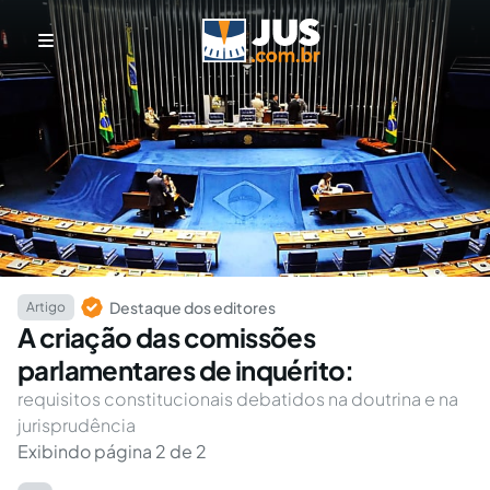
Destaque dos editores
Artigo
A criação das comissões
parlamentares de inquérito:
requisitos constitucionais debatidos na doutrina e na
jurisprudência
Exibindo página 2 de 2