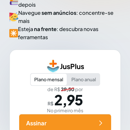
depois
Navegue
sem anúncios
: concentre-se
mais
Esteja
na frente
: descubra novas
ferramentas
JusPlus
Plano mensal
Plano anual
de R$
29,50
por
2,95
R$
No primeiro mês
Assinar