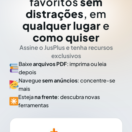
favoritos
sem
distrações
, em
qualquer lugar
e
como quiser
Assine o JusPlus e tenha recursos
exclusivos
Baixe
arquivos PDF
: imprima ou leia
depois
Navegue
sem anúncios
: concentre-se
mais
Esteja
na frente
: descubra novas
ferramentas