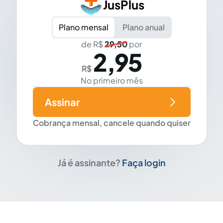
JusPlus
Plano mensal
Plano anual
de R$
29,50
por
2,95
R$
No primeiro mês
Assinar
Cobrança mensal, cancele quando quiser
Já é assinante?
Faça login