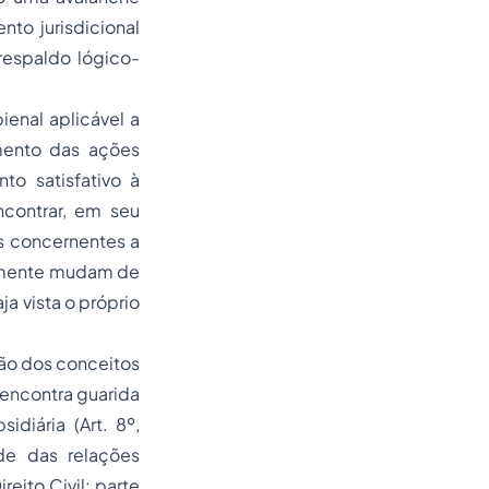
to jurisdicional
respaldo lógico-
ienal aplicável a
mento das ações
o satisfativo à
ncontrar, em seu
s concernentes a
temente mudam de
ja vista o próprio
são dos conceitos
o encontra guarida
idiária (Art. 8º,
ade das relações
reito Civil: parte