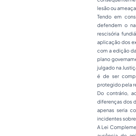
lesão ou ameaça
Tendo em consi
defendem o nas
rescisória fund
aplicação dos ex
com a edição da
plano governamen
julgado na Justiç
é de ser compu
protegido pela r
Do contrário, a
diferenças dos d
apenas seria co
incidentes sobre
A Lei Complement
ausência de apl