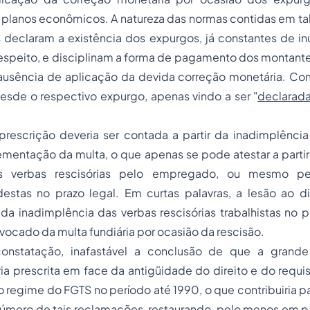
planos econômicos. A natureza das normas contidas em tal 
 declaram a existência dos expurgos, já constantes de i
 respeito, e disciplinam a forma de pagamento dos montan
ausência de aplicação da devida correção monetária. Com 
esde o respectivo expurgo, apenas vindo a ser "
declarad
rescrição deveria ser contada a partir da inadimplênc
mentação da multa, o que apenas se pode atestar a parti
s verbas rescisórias pelo empregado, ou mesmo pe
stas no prazo legal. Em curtas palavras, a lesão ao dir
e da inadimplência das verbas rescisórias trabalhistas no p
cado da multa fundiária por ocasião da rescisão.
constatação, inafastável a conclusão de que a grande
a prescrita em face da antigüidade do direito e do requi
o regime do FGTS no período até 1990, o que contribuiria 
 número de tais reclamações, restaurando, pelo menos em p