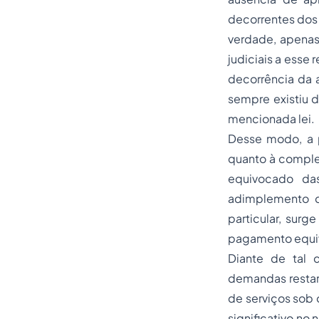
decorrentes dos 
verdade, apenas
judiciais a esse
decorrência da 
sempre existiu d
mencionada lei.
Desse modo, a p
quanto à comple
equivocado da
adimplemento de
particular, surg
pagamento equivo
Diante de tal 
demandas restari
de serviços sob 
significativo no