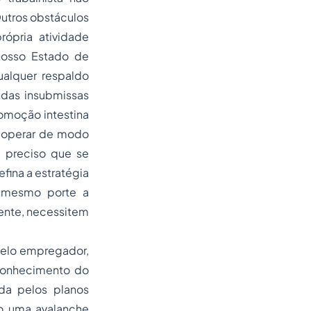
Outros obstáculos
rópria atividade
 nosso Estado de
alquer respaldo
ndas insubmissas
comoção intestina
a operar de modo
É preciso que se
efina a estratégia
e mesmo porte a
mente, necessitem
pelo empregador,
conhecimento do
da pelos planos
o uma avalanche