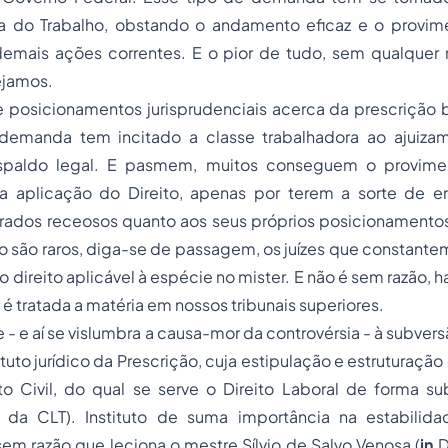
ça do Trabalho, obstando o andamento eficaz e o provimen
mais ações correntes. E o pior de tudo, sem qualquer 
vejamos.
 posicionamentos jurisprudenciais acerca da prescrição b
 demanda tem incitado a classe trabalhadora ao ajuiza
aldo legal. E pasmem, muitos conseguem o proviment
 aplicação do Direito, apenas por terem a sorte de e
rados receosos quanto aos seus próprios posicionamento
ão são raros, diga-se de passagem, os juízes que constan
 direito aplicável à espécie no mister. E não é sem razão, ha
é tratada a matéria em nossos tribunais superiores.
e - e aí se vislumbra a causa-mor da controvérsia - à subver
ituto jurídico da Prescrição, cuja estipulação e estruturaçã
o Civil, do qual se serve o Direito Laboral de forma subs
 da CLT). Instituto de suma importância na estabilid
 sem razão que leciona o mestre Sílvio de Salvo Venosa (
in
Di