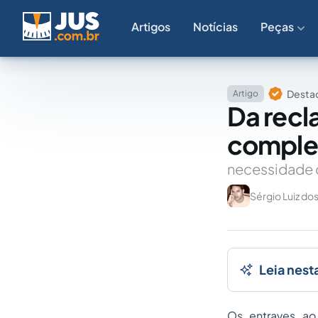
Artigos
Notícias
Peças
Destaq
Artigo
Da recl
complem
necessidade d
Sérgio Luiz dos
Leia nest
Os entraves ao