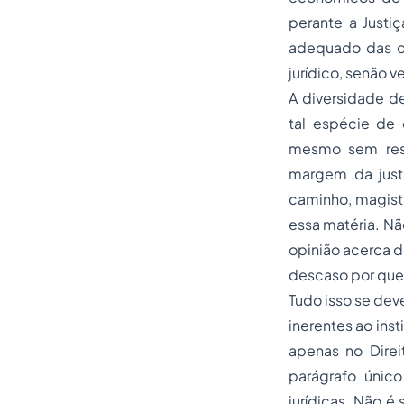
perante a Justi
adequado das de
jurídico, senão 
A diversidade de
tal espécie de
mesmo sem resp
margem da justa
caminho, magist
essa matéria. N
opinião acerca do
descaso por que 
Tudo isso se dev
inerentes ao inst
apenas no Direit
parágrafo único
jurídicas. Não é