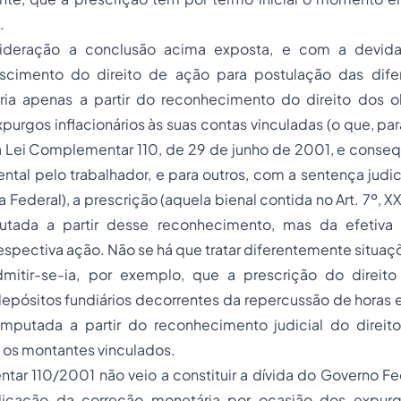
.
deração a conclusão acima exposta, e com a devida
cimento do direito de ação para postulação das dife
iária apenas a partir do reconhecimento do direito dos o
purgos inflacionários às suas contas vinculadas (o que, par
 Lei Complementar 110, de 29 de junho de 2001, e conse
tal pelo trabalhador, e para outros, com a sentença judic
a Federal), a prescrição (aquela bienal contida no Art. 7º, 
tada a partir desse reconhecimento, mas da efetiva l
espectiva ação. Não se há que tratar diferentemente situa
dmitir-se-ia, por exemplo, que a prescrição do direit
epósitos fundiários decorrentes da repercussão de horas 
mputada a partir do reconhecimento judicial do direito
 os montantes vinculados.
ar 110/2001 não veio a constituir a dívida do Governo Fe
icação da correção monetária por ocasião dos expurgo