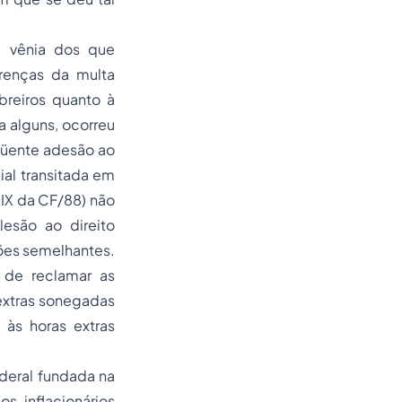
 vênia dos que
renças da multa
breiros quanto à
a alguns, ocorreu
qüente adesão ao
ial transitada em
XXIX da CF/88) não
esão ao direito
ções semelhantes.
o de reclamar as
extras sonegadas
 às horas extras
deral fundada na
s inflacionários