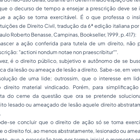
 que o decurso de tempo a ensejar a prescrição deve se in
 a ação se torna exercitável. É o que professa o ins
ituições de Direito Civil, tradução da 6ª edição italiana po
Paulo Roberto Benasse, Campinas, Bookseller, 1999, p.417):
ascer a ação conferida para tutela de um direito, não 
crição: "
actioni nondum notae non praescribitur
""
.
vez, é o direito público, subjetivo e autônomo de se bus
erca da lesão ou ameaça de lesão a direito. Sabe-se, em ve
solução de uma lide; outrossim, que o interesse em li
direito material vindicado. Porém, para simplificação
nta do cerne da questão que ora se pretende soluciona
eito lesado ou ameaçado de lesão aquele direito abstrata
.
de-se concluir que o direito de ação só se torna exercit
o direito foi, ao menos abstratamente, lesionado ou amea
e, que a prescrição tem por termo inicial o momento e