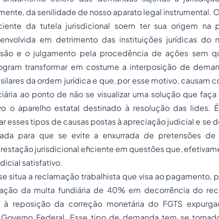
ente, da senilidade de nosso aparato legal instrumental. 
ciente da tutela jurisdicional soem ter sua origem na p
esenvolvida em detrimento das instituições jurídicas do
issão e o julgamento pela procedência de ações sem qu
 logram transformar em costume a interposição de dema
asilares da ordem jurídica e que, por esse motivo, causam 
ciária ao ponto de não se visualizar uma solução que faç
ivo o aparelho estatal destinado à resolução das lides. 
ar esses tipos de causas postas à apreciação judicial e se d
mada para que se evite a enxurrada de pretensões d
 prestação jurisdicional eficiente em questões que, efetiva
icial satisfativo.
e situa a reclamação trabalhista que visa ao pagamento, 
ção da multa fundiária de 40% em decorrência do re
or à reposição da correção monetária do FGTS expurga
Governo Federal. Esse tipo de demanda tem se tornad