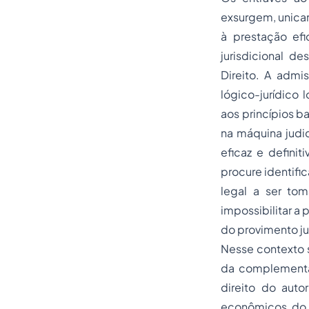
exsurgem, unicam
à prestação efi
jurisdicional d
Direito. A adm
lógico-jurídico
aos princípios b
na máquina judi
eficaz e definit
procure identific
legal a ser to
impossibilitar a
do provimento jud
Nesse contexto s
da complementa
direito do aut
econômicos do 