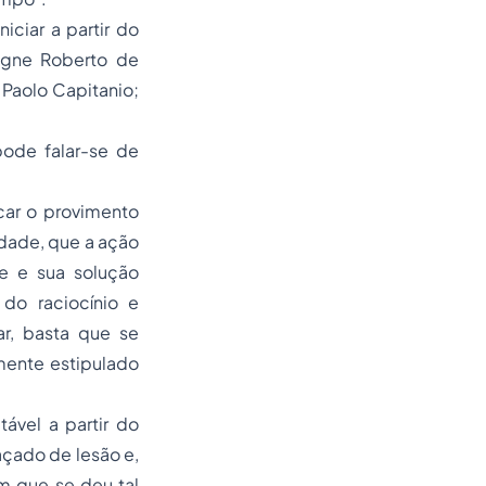
iciar a partir do
igne Roberto de
r Paolo Capitanio;
pode falar-se de
car o provimento
rdade, que a ação
de e sua solução
 do raciocínio e
r, basta que se
mente estipulado
ável a partir do
çado de lesão e,
m que se deu tal