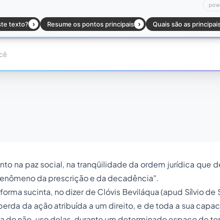
o na paz social, na tranqüilidade da ordem jurídica que 
enômeno da prescrição e da decadência".
forma sucinta, no dizer de Clóvis Beviláqua (apud Sílvio de
 a perda da ação atribuída a um direito, e de toda a sua cap
 do não-uso delas, durante um determinado espaço de t