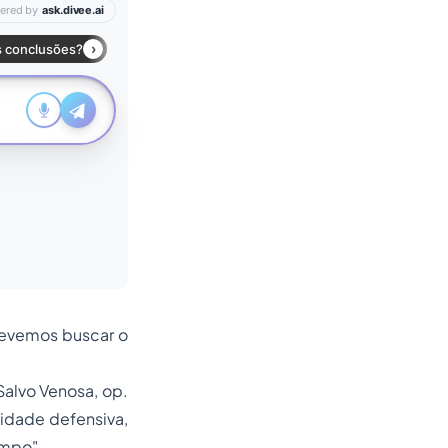
devemos buscar o
 Salvo Venosa, op.
acidade defensiva,
empo".