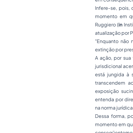
Infere-se, pois,
momento em que
Ruggiero (
in
Inst
atualização por 
"Enquanto não n
extinção por pres
A ação, por sua 
jurisdicional ac
está jungida à 
transcendem ao 
exposição suci
entenda por dir
na norma jurídica
Dessa forma, po
momento em que 
conseqüentement