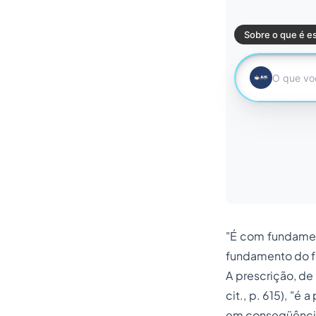
"É com fundament
fundamento do f
A prescrição, de 
cit., p. 615), "é
em conseqüência