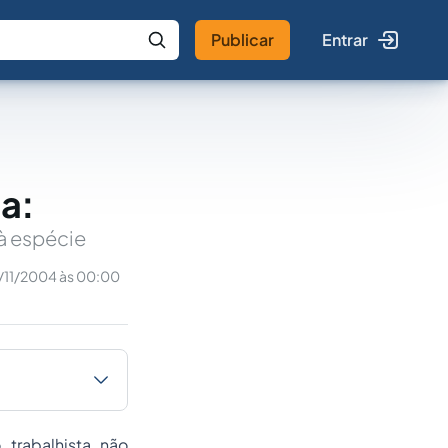
Publicar
Entrar
 IA
Buscar no Jus
a:
 à espécie
/11/2004 às 00:00
trabalhista não