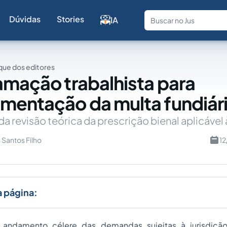
Dúvidas
Stories
IA
Fale com a
ue dos editores
amação trabalhista para
entação da multa fundiári
a revisão teórica da prescrição bienal aplicável
 Santos Filho
12
a página:
 andamento célere das demandas sujeitas à jurisdição 