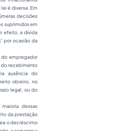
lei é diversa. Em
númeras decisões
tes suprimidos em
efeito, a dívida
a
" por ocasião da
ia do empregador
r do recebimento
la ausência do
eito obreiro, no
razo legal, ou do
 maioria dessas
sito da prestação
para o decréscimo
arte, a segurança