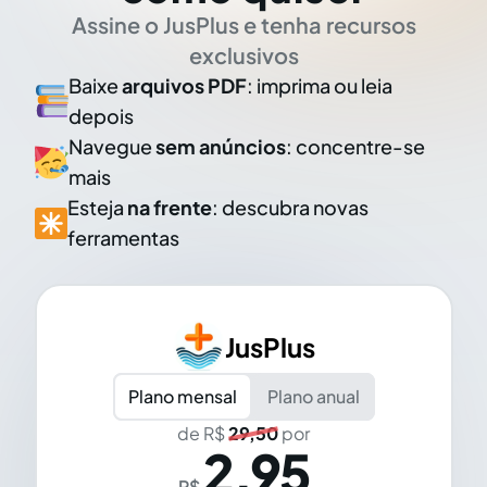
Assine o JusPlus e tenha recursos
exclusivos
Baixe
arquivos PDF
: imprima ou leia
depois
Navegue
sem anúncios
: concentre-se
mais
Esteja
na frente
: descubra novas
ferramentas
JusPlus
Plano mensal
Plano anual
de R$
29,50
por
2,95
R$