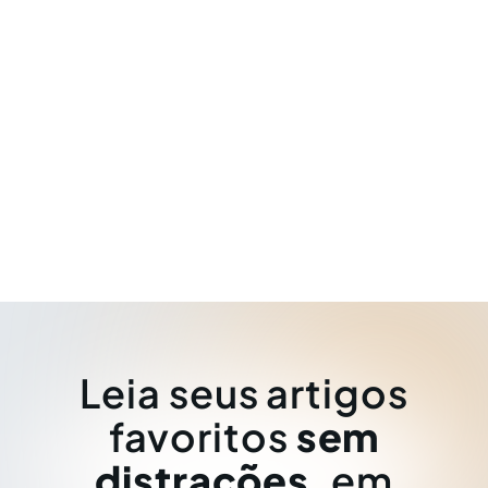
Leia seus artigos
favoritos
sem
distrações
, em