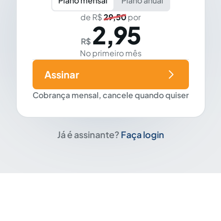
Plano mensal
Plano anual
de R$
29,50
por
2,95
R$
No primeiro mês
Assinar
Cobrança mensal, cancele quando quiser
Já é assinante?
Faça login