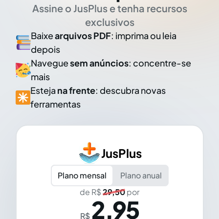
Assine o JusPlus e tenha recursos
exclusivos
Baixe
arquivos PDF
: imprima ou leia
depois
Navegue
sem anúncios
: concentre-se
mais
Esteja
na frente
: descubra novas
ferramentas
JusPlus
Plano mensal
Plano anual
de R$
29,50
por
2,95
R$