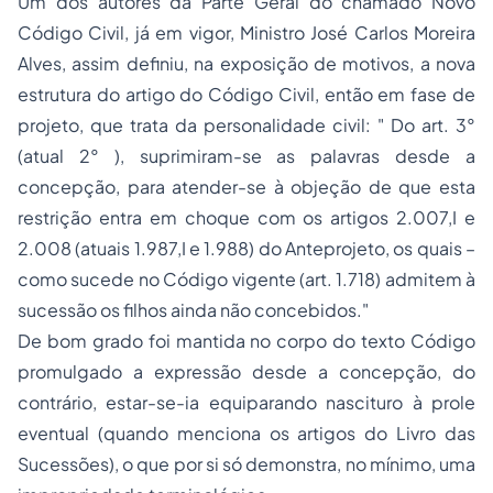
Um dos autores da Parte Geral do chamado Novo
Código Civil, já em vigor, Ministro José Carlos Moreira
Alves, assim definiu, na exposição de motivos, a nova
estrutura do artigo do Código Civil, então em fase de
projeto, que trata da personalidade civil: " Do art. 3°
(atual 2° ), suprimiram-se as palavras desde a
concepção, para atender-se à objeção de que esta
restrição entra em choque com os artigos 2.007,I e
2.008 (atuais 1.987,I e 1.988) do Anteprojeto, os quais –
como sucede no Código vigente (art. 1.718) admitem à
sucessão os filhos ainda não concebidos."
De bom grado foi mantida no corpo do texto Código
promulgado a expressão
desde a concepção
, do
contrário, estar-se-ia equiparando nascituro à prole
eventual (quando menciona os artigos do Livro das
Sucessões), o que por si só demonstra, no mínimo, uma