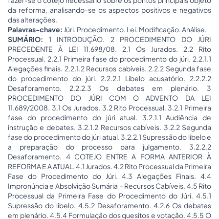
fazer-se o cotejo necessário sobre os pontos principais objeto
da reforma, analisando-se os aspectos positivos e negativos
das alterações.
Palavras-chave:
Júri. Procedimento. Lei. Modificação. Análise.
SUMÁRIO:
1 INTRODUÇÃO. 2 PROCEDIMENTO DO JÚRI
PRECEDENTE À LEI 11.698/08. 2.1 Os Jurados. 2.2 Rito
Processual. 2.2.1 Primeira fase do procedimento do júri. 2.2.1.1
Alegações finais. 2.2.1.2 Recursos cabíveis. 2.2.2 Segunda fase
do procedimento do júri. 2.2.2.1 Libelo acusatório. 2.2.2.2
Desaforamento. 2.2.2.3 Os debates em plenário. 3
PROCEDIMENTO DO JÚRI COM O ADVENTO DA LEI
11.689/2008. 3.1 Os Jurados. 3.2 Rito Processual. 3.2.1 Primeira
fase do procedimento do júri atual. 3.2.1.1 Audiência de
instrução e debates. 3.2.1.2 Recursos cabíveis. 3.2.2 Segunda
fase do procedimento do júri atual. 3.2.2.1 Supressão do libelo e
a preparação do processo para julgamento. 3.2.2.2
Desaforamento. 4 COTEJO ENTRE A FORMA ANTERIOR À
REFORMA E A ATUAL. 4.1 Jurados. 4.2 Rito Processual da Primeira
Fase do Procedimento do Júri. 4.3 Alegações Finais. 4.4
Impronúncia e Absolvição Sumária – Recursos Cabíveis. 4.5 Rito
Processual da Primeira Fase do Procedimento do Júri. 4.5.1
Supressão do libelo. 4.5.2 Desaforamento. 4.2.6 Os debates
em plenário. 4.5.4 Formulação dos quesitos e votação. 4.5.5 O