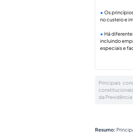
Os princípio
no custeio e ir
Há diferente
incluindo empr
especiais e fac
Principais con
constitucionai
da Previdência 
Resumo:
Princip