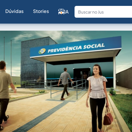
Dúvidas
Stories
IA
Fale com a