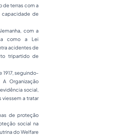
o de terras com a
is capacidade de
 Alemanha, com a
ida como a Lei
ntra acidentes de
to tripartido de
e 1917, seguindo-
. A Organização
vidência social,
 viessem a tratar
mas de proteção
oteção social na
utrina do Welfare