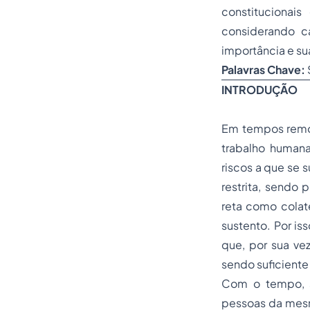
constitucionai
considerando c
importância e su
Palavras Chave:
INTRODUÇÃO
Em tempos remot
trabalho human
riscos a que se 
restrita, sendo 
reta como colate
sustento. Por is
que, por sua ve
sendo suficiente
Com o tempo, su
pessoas da mesm