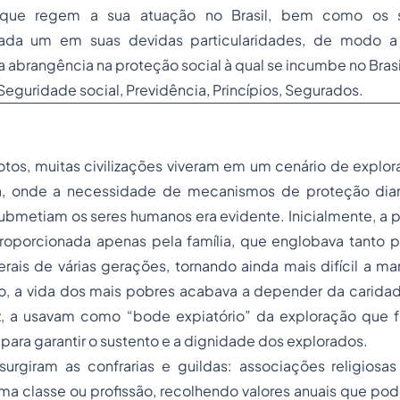
s que regem a sua atuação no Brasil, bem como os 
ada um em suas devidas particularidades, de modo a
a abrangência na proteção social à qual se incumbe no Brasi
Seguridade social, Previdência, Princípios, Segurados.
os, muitas civilizações viveram em um cenário de explor
a, onde a necessidade de mecanismos de proteção dian
submetiam os seres humanos era evidente. Inicialmente, a 
proporcionada apenas pela família, que englobava tanto p
rais de várias gerações, tornando ainda mais difícil a m
so, a vida dos mais pobres acabava a depender da caridad
z, a usavam como “bode expiatório” da exploração que
 para garantir o sustento e a dignidade dos explorados.
rgiram as confrarias e guildas: associações religios
a classe ou profissão, recolhendo valores anuais que pod