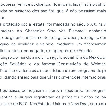
pobreza, velhice ou doença. No império Inca, havia o cultiv
judar no sustento dos anciãos que já não possuíam ma
ar.
 proteção social estatal foi marcada no século XIX, na
projeto do Chanceler Otto Von Bismarck conhec
, que garantiu, inicialmente, o seguro-doença, o seguro co
guro de invalidez e velhice, mediante um financiamen
didas entre o empregado, o empregador e o Estado.
ituição do mundo a incluir o seguro social foi a do México d
ição Soviética e da famosa Constituição de Weimar
 Trabalho evidenciou a necessidade de um programa de pre
, dando ensejo para que várias convenções internacionais
utros países começaram a aprovar seus próprios progra
rgentina e Uruguai registraram os primeiros planos de pr
o início de 1920. Nos Estados Unidos, o New Deal, sob a do