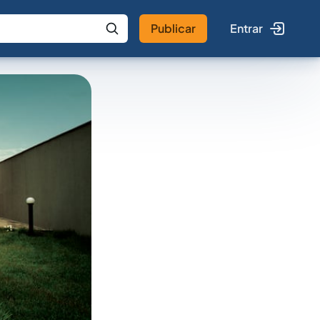
Publicar
Entrar
 IA
Buscar no Jus