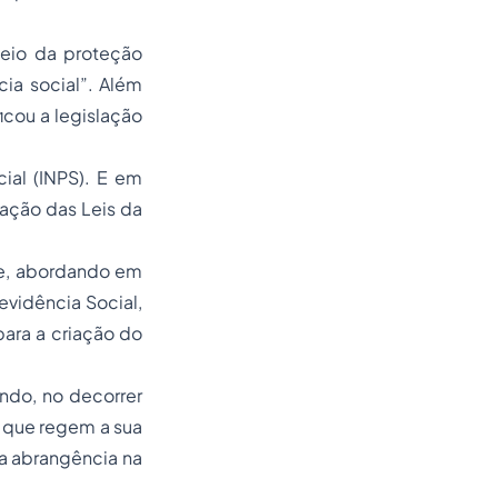
teio da proteção
cia social”. Além
icou a legislação
ial (INPS). E em
dação das Leis da
ate, abordando em
evidência Social,
para a criação do
ndo, no decorrer
s que regem a sua
ua abrangência na