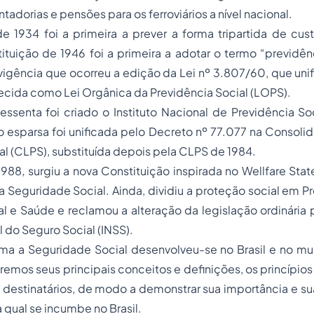
adorias e pensões para os ferroviários a nível nacional.
e 1934 foi a primeira a prever a forma tripartida de cus
tituição de 1946 foi a primeira a adotar o termo “previdên
a vigência que ocorreu a edição da Lei nº 3.807/60, que unif
hecida como Lei Orgânica da Previdência Social (LOPS).
senta foi criado o Instituto Nacional de Previdência Soc
ão esparsa foi unificada pelo Decreto nº 77.077 na Consoli
al (CLPS), substituída depois pela CLPS de 1984.
988, surgiu a nova Constituição inspirada no Wellfare St
 a Seguridade Social. Ainda, dividiu a proteção social em Pr
al e Saúde e reclamou a alteração da legislação ordinária 
l do Seguro Social (INSS).
rma a Seguridade Social desenvolveu-se no Brasil e no mu
remos seus principais conceitos e definições, os princípio
 destinatários, de modo a demonstrar sua importância e s
 qual se incumbe no Brasil.