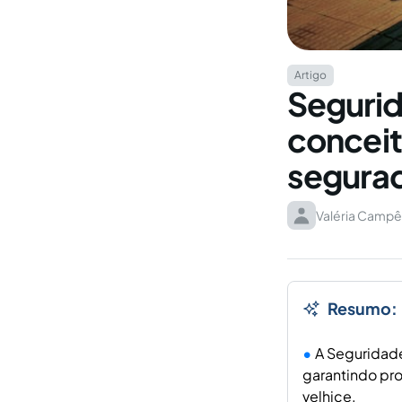
Artigo
Segurid
conceit
segura
Valéria Campê
Resumo:
A Seguridade
garantindo pr
velhice.