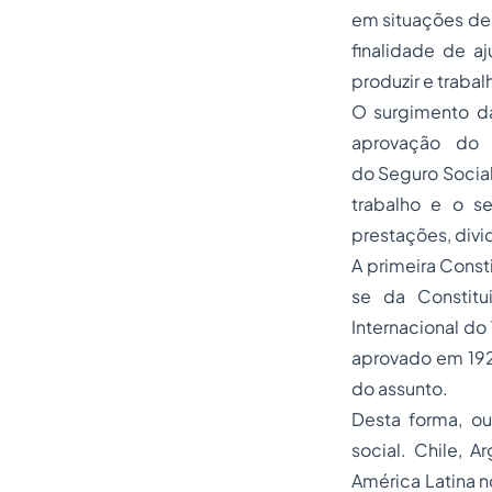
em situações de 
finalidade de a
produzir e trabalh
O surgimento da
aprovação do 
do
Seguro
Social
trabalho e o se
prestações, divi
A primeira Const
se da Constitu
Internacional do
aprovado em 1921
do assunto.
Desta forma, o
social. Chile, A
América Latina n