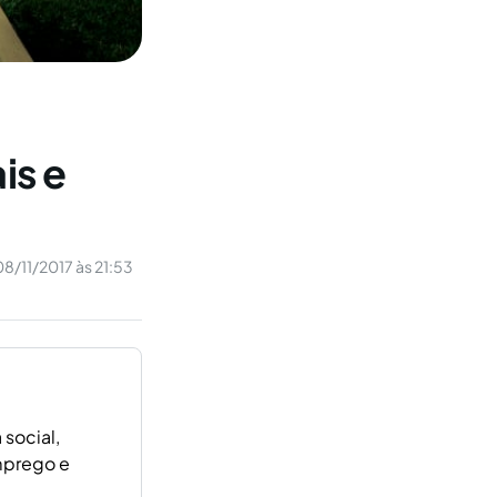
is e
08/11/2017 às 21:53
 social,
mprego e