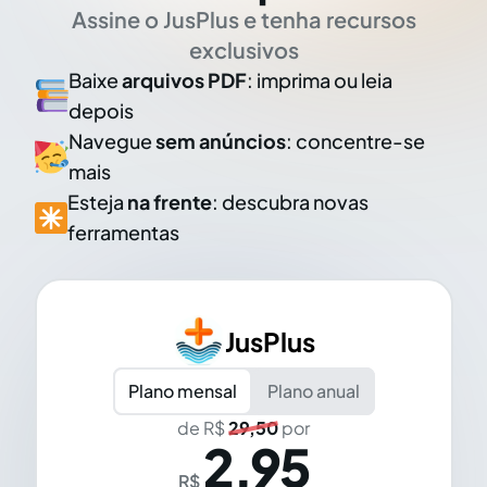
Assine o JusPlus e tenha recursos
exclusivos
Baixe
arquivos PDF
: imprima ou leia
depois
Navegue
sem anúncios
: concentre-se
mais
Esteja
na frente
: descubra novas
ferramentas
JusPlus
Plano mensal
Plano anual
de R$
29,50
por
2,95
R$