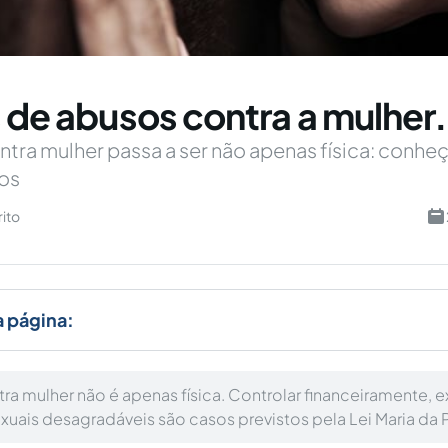
s de abusos contra a mulher.
ontra mulher passa a ser não apenas física: conhe
sos
rito
a página:
tra mulher não é apenas física. Controlar financeiramente, e
exuais desagradáveis são casos previstos pela Lei Maria da