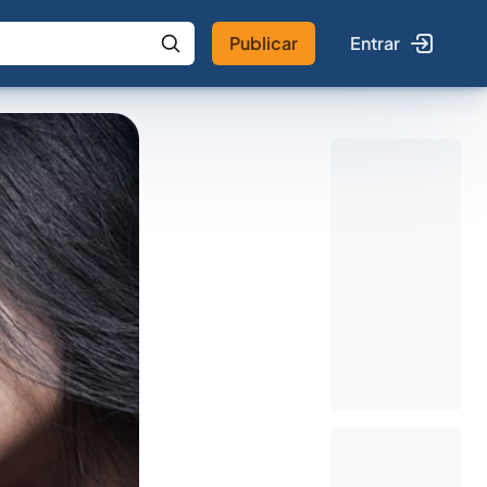
Publicar
Entrar
 IA
Buscar no Jus