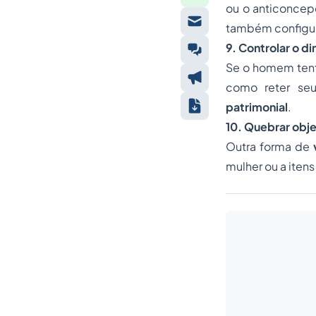
ou o anticoncep
também configur
9. Controlar o d
Se o homem tenta
como reter se
patrimonial
.
10. Quebrar obj
Outra forma de
mulher ou a itens