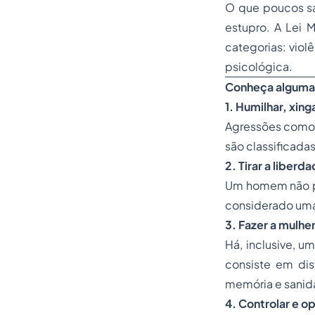
O que poucos sa
estupro. A Lei M
categorias: violê
psicológica.
Conheça algumas
1. Humilhar, xing
Agressões como 
são classificad
2. Tirar a liberd
Um homem não po
considerado um
3. Fazer a mulhe
Há, inclusive, u
consiste em dis
memória e sanid
4. Controlar e op