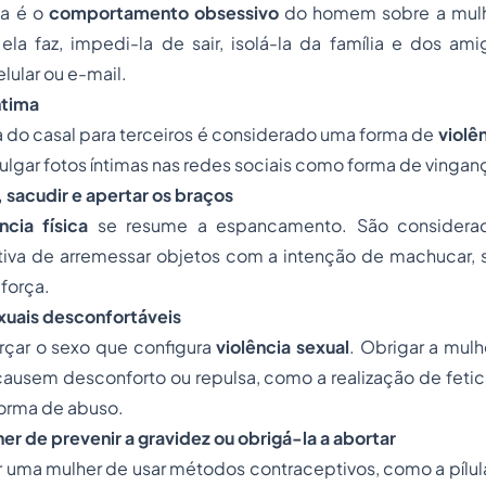
ta é o
comportamento obsessivo
do homem sobre a mulh
ela faz, impedi-la de sair, isolá-la da família e dos am
ular ou e-mail.
ntima
da do casal para terceiros é considerado uma forma de
violê
ulgar fotos íntimas nas redes sociais como forma de vingan
, sacudir e apertar os braços
ncia física
se resume a espancamento. São considerad
iva de arremessar objetos com a intenção de machucar, s
força.
exuais desconfortáveis
rçar o sexo que configura
violência sexual
. Obrigar a mulh
causem desconforto ou repulsa, como a realização de feti
orma de abuso.
her de prevenir a gravidez ou obrigá-la a abortar
 uma mulher de usar métodos contraceptivos, como a pílul