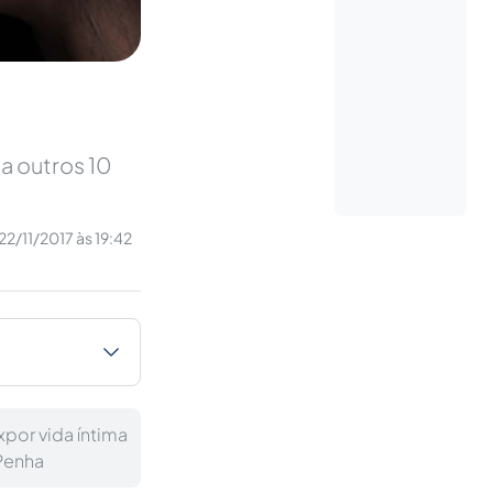
ça outros 10
22/11/2017 às 19:42
xpor vida íntima
 Penha