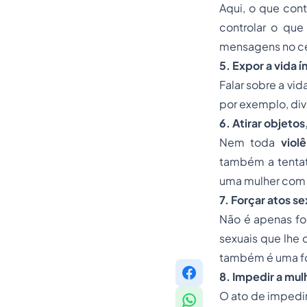
Aqui, o que con
controlar o que 
mensagens no cel
5. Expor a vida í
Falar sobre a vi
por exemplo, div
6. Atirar objetos
Nem toda
violê
também a tentat
uma mulher com 
7. Forçar atos s
Não é apenas fo
sexuais que lhe 
também é uma f
8. Impedir a mul
O ato de impedir