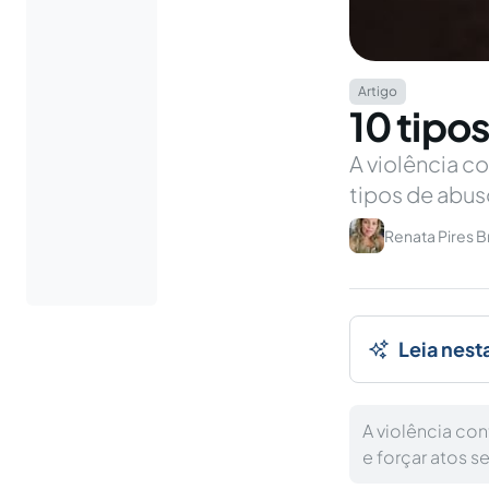
Artigo
10 tipo
A violência c
tipos de abu
Renata Pires B
Leia nest
A violência con
e forçar atos s