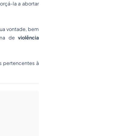
orçá-la a abortar
 sua vontade, bem
orma de
violência
s pertencentes à