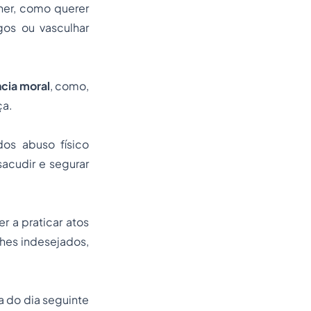
er, como querer
igos ou vasculhar
ncia moral
, como,
ça.
os abuso físico
acudir e segurar
er a praticar atos
ches indesejados,
a do dia seguinte