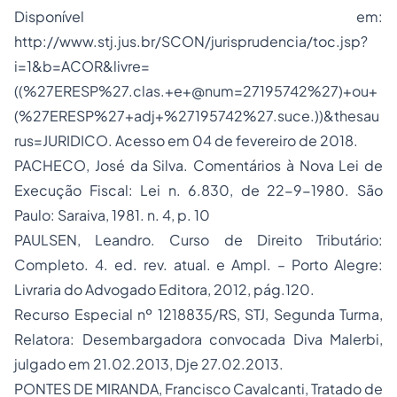
Disponível em:
http://www.stj.jus.br/SCON/jurisprudencia/toc.jsp?
i=1&b=ACOR&livre=
((%27ERESP%27.clas.+e+@num=27195742%27)+ou+
(%27ERESP%27+adj+%27195742%27.suce.))&thesau
rus=JURIDICO. Acesso em 04 de fevereiro de 2018.
PACHECO, José da Silva. Comentários à Nova Lei de
Execução Fiscal: Lei n. 6.830, de 22-9-1980. São
Paulo: Saraiva, 1981. n. 4, p. 10
PAULSEN, Leandro. Curso de Direito Tributário:
Completo. 4. ed. rev. atual. e Ampl. – Porto Alegre:
Livraria do Advogado Editora, 2012, pág.120.
Recurso Especial nº 1218835/RS, STJ, Segunda Turma,
Relatora: Desembargadora convocada Diva Malerbi,
julgado em 21.02.2013, Dje 27.02.2013.
PONTES DE MIRANDA, Francisco Cavalcanti, Tratado de