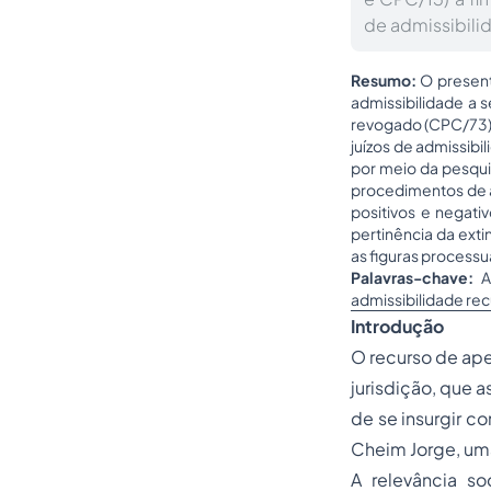
de admissibilid
Resumo:
O present
admissibilidade a 
revogado (CPC/73) 
juízos de admissibi
por meio da pesquis
procedimentos de ad
positivos e negati
pertinência da ext
as figuras processu
Palavras-chave:
Ad
admissibilidade rec
Introdução
O recurso de ape
jurisdição, que a
de se insurgir c
Cheim Jorge, uma
A relevância s