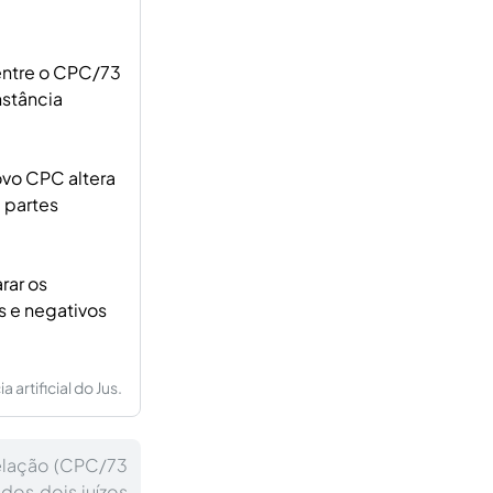
entre o CPC/73
nstância
ovo CPC altera
 partes
rar os
s e negativos
artificial do Jus.
elação (CPC/73
dos dois juízos