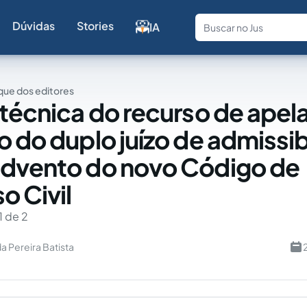
Dúvidas
Stories
IA
Fale com a
ue dos editores
 técnica do recurso de apel
o do duplo juízo de admissi
dvento do novo Código de
o Civil
1 de 2
a Pereira Batista