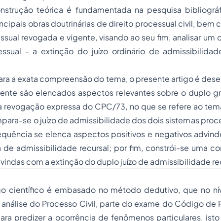
strução teórica é fundamentada na pesquisa bibliográf
ncipais obras doutrinárias de direito processual civil, bem
ssual revogada e vigente, visando ao seu fim, analisar um 
essual - a extinção do juízo ordinário de admissibilida
ara a exata compreensão do tema, o presente artigo é des
mente são elencados aspectos relevantes sobre o duplo gr
 a revogação expressa do CPC/73, no que se refere ao tem
para-se o juízo de admissibilidade dos dois sistemas pro
quência se elenca aspectos positivos e negativos advin
 de admissibilidade recursal; por fim, constrói-se uma c
indas com a extinção do duplo juízo de admissibilidade re
go científico é embasado no método dedutivo, que no ní
análise do Processo Civil, parte do exame do Código de P
ra predizer a ocorrência de fenômenos particulares, isto