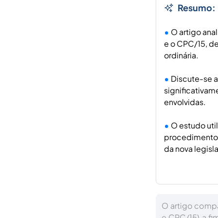
Resumo:
O artigo ana
e o CPC/15, de
ordinária.
Discute-se a
significativam
envolvidas.
O estudo uti
procedimentos 
da nova legisl
O artigo comp
e CPC/15) a fi