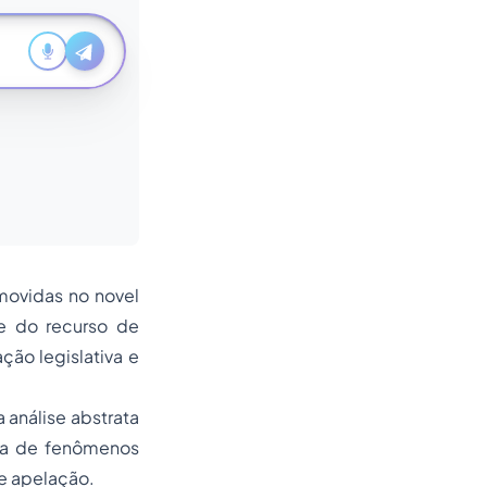
movidas no novel
de do recurso de
ção legislativa e
 análise abstrata
cia de fenômenos
de apelação.