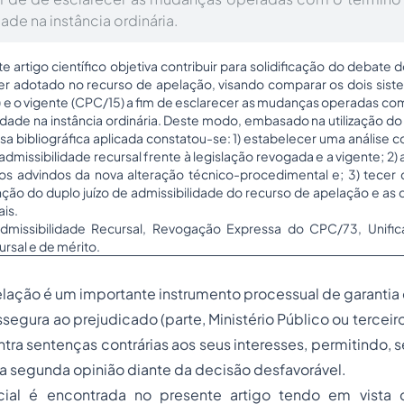
ade na instância ordinária.
e artigo científico objetiva contribuir para solidificação do debat
ser adotado no recurso de apelação, visando comparar os dois sist
e o vigente (CPC/15) a fim de esclarecer as mudanças operadas com
lidade na instância ordinária. Deste modo, embasado na utilização 
a bibliográfica aplicada constatou-se: 1) estabelecer uma análise 
missibilidade recursal frente à legislação revogada e a vigente; 2) 
vos advindos da nova alteração técnico-procedimental e; 3) tecer
inção do duplo juízo de admissibilidade do recurso de apelação e as
ais.
missibilidade Recursal, Revogação Expressa do CPC/73, Unific
ursal e de mérito.
lação é um importante instrumento processual de garantia
ssegura ao prejudicado (parte, Ministério Público ou terceir
ontra sentenças contrárias aos seus interesses, permitindo,
 segunda opinião diante da decisão desfavorável.
ocial é encontrada no presente artigo tendo em vista 