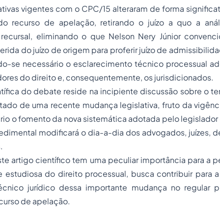
ativas vigentes com o CPC/15 alteraram de forma significat
o recurso de apelação, retirando o juízo a quo a anál
 recursal, eliminando o que Nelson Nery Júnior conven
rida do juízo de origem para proferir juízo de admissibilid
do-se necessário o esclarecimento técnico processual a
adores do direito e, consequentemente, os jurisdicionados.
ntífica do debate reside na incipiente discussão sobre o t
ltado de uma recente mudança legislativa, fruto da vigên
io o fomento da nova sistemática adotada pelo legislador
dimental modificará o dia-a-dia dos advogados, juízes,
.
e artigo científico tem uma peculiar importância para a 
 estudiosa do direito processual, busca contribuir para a
écnico jurídico dessa importante mudança no regular 
curso de apelação.