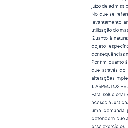
juízo de admissib
No que se refere
levantamento, an
utilização do mat
Quanto à nature
objeto específ
consequências na
Por fim, quanto
que através do l
alterações imple
1. ASPECTOS R
Para solucionar 
acesso à Justiça
uma demanda ju
defendem que açã
esse exercício).