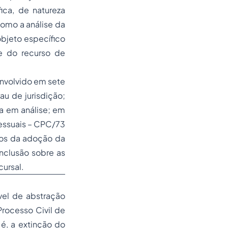
ica, de natureza
 como a análise da
objeto específico
de do recurso de
envolvido em sete
au de jurisdição;
a em análise; em
cessuais – CPC/73
dos da adoção da
onclusão sobre as
cursal.
vel de abstração
rocesso Civil de
 é, a extinção do