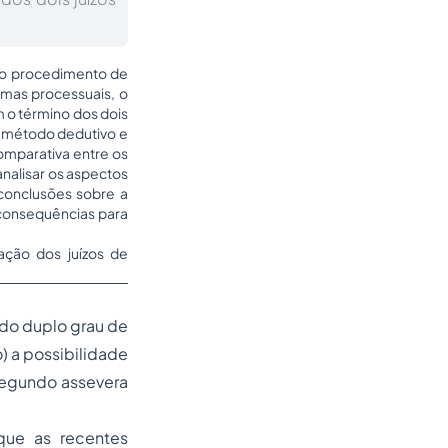
e do procedimento de
emas processuais, o
 o término dos dois
do método dedutivo e
comparativa entre os
analisar os aspectos
 conclusões sobre a
 consequências para
ação dos juízos de
 do duplo grau de
o) a possibilidade
 segundo assevera
que as recentes