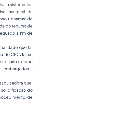
iva a sistemática
ise inaugural da
cionou chamar de
ade do recurso de
dequado a fim de
ema, dado que tal
cia do CPC/15, se
 ordinário e como
 desembargadores
pesquisadora que,
 solidificação do
procedimento de