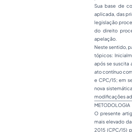
Sua base de con
aplicada, das pri
legislação proce
do direito proc
apelação.
Neste sentido, p
tópicos: Inicial
após se suscita
ato contínuo com
e CPC/15; em se
nova sistemática
modificações adv
METODOLOGIA
O presente arti
mais elevado da 
2015 (CPC/15) pa