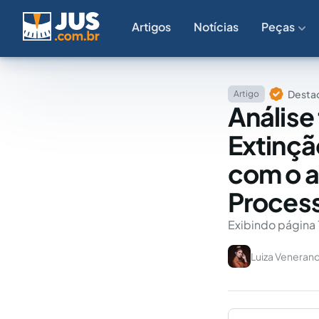
Artigos
Notícias
Peças
Destaq
Artigo
Análise
Extinçã
com o a
Process
Exibindo página 
Luiza Venerand