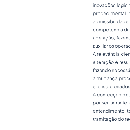
inovações legisl
procedimental d
admissibilidade
competência dife
apelação, fazen
auxiliar os oper
A relevância cie
alteração é resu
fazendo necessár
a mudança proce
e jurisdicionados
A confecção dest
por ser amante e
entendimento t
tramitação do re