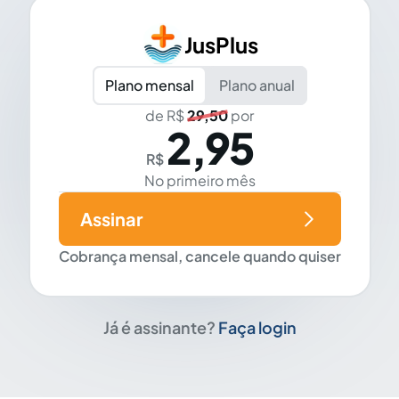
JusPlus
Plano mensal
Plano anual
de R$
29,50
por
2,95
R$
No primeiro mês
Assinar
Cobrança mensal, cancele quando quiser
Já é assinante?
Faça login