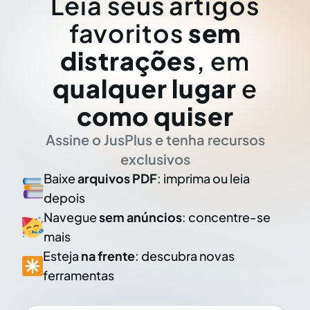
Leia seus artigos
favoritos
sem
distrações
, em
qualquer lugar
e
como quiser
Assine o JusPlus e tenha recursos
exclusivos
Baixe
arquivos PDF
: imprima ou leia
depois
Navegue
sem anúncios
: concentre-se
mais
Esteja
na frente
: descubra novas
ferramentas