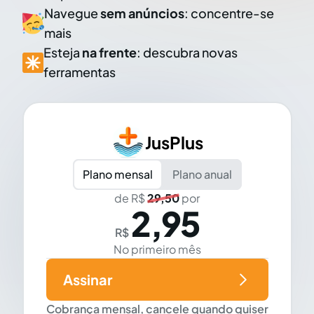
Navegue
sem anúncios
: concentre-se
mais
Esteja
na frente
: descubra novas
ferramentas
JusPlus
Plano mensal
Plano anual
de R$
29,50
por
2,95
R$
No primeiro mês
Assinar
Cobrança mensal, cancele quando quiser