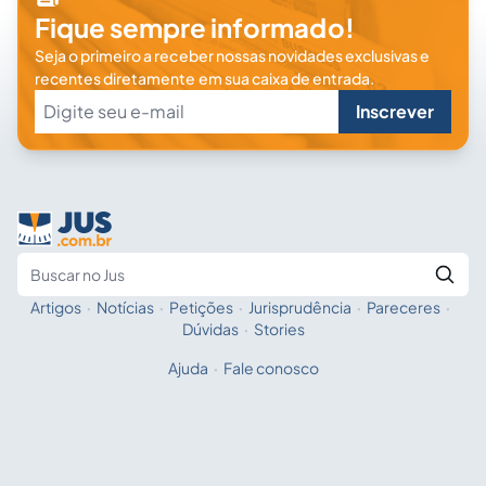
Fique sempre informado!
Seja o primeiro a receber nossas novidades exclusivas e
recentes diretamente em sua caixa de entrada.
Inscrever
Artigos
·
Notícias
·
Petições
·
Jurisprudência
·
Pareceres
·
Fale com a IA
Buscar no Jus
Dúvidas
·
Stories
Ajuda
·
Fale conosco