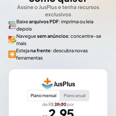
Assine o JusPlus e tenha recursos
exclusivos
Baixe
arquivos PDF
: imprima ou leia
depois
Navegue
sem anúncios
: concentre-se
mais
Esteja
na frente
: descubra novas
ferramentas
JusPlus
Plano mensal
Plano anual
de R$
29,50
por
2,95