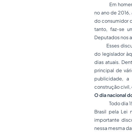
Em homenagem a
no ano de 2016, 
do consumidor q
tanto, faz-se 
Deputados nos an
Esses discursos
do legislador 
dias atuais. Den
principal de vá
publicidade, a
construção civil, 
O dia nacional 
Todo dia 15 de 
Brasil pela Lei
importante dis
nessa mesma dat