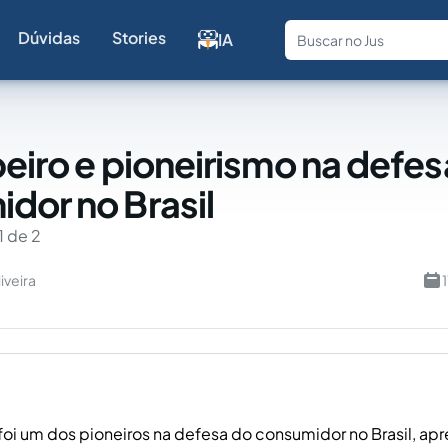
Dúvidas
Stories
IA
Fale com a
beiro e pioneirismo na defes
dor no Brasil
1 de 2
iveira
 foi um dos pioneiros na defesa do consumidor no Brasil, ap