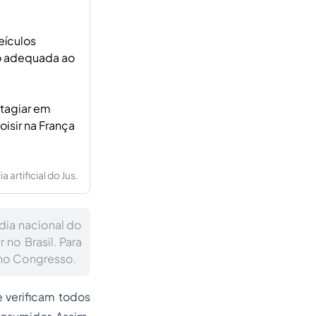
eículos
o adequada ao
stagiar em
isir na França
artificial do Jus.
dia nacional do
o Brasil. Para
 no Congresso.
e verificam todos