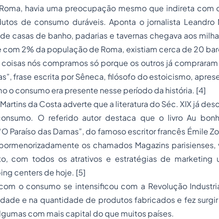
 Roma, havia uma preocupação mesmo que indireta com 
tos de consumo duráveis. Aponta o jornalista Leandro
de casas de banho, padarias e tavernas chegava aos mil
 com 2% da população de Roma, existiam cerca de 20 bare
 coisas nós compramos só porque os outros já compraram
s”, frase escrita por Sêneca, filósofo do estoicismo, apres
o o consumo era presente nesse período da história.
[4]
Martins da Costa adverte que a literatura do Séc. XIX já de
onsumo. O referido autor destaca que o livro
Au bon
“
O Paraíso das Damas
”, do famoso escritor francês Émile Z
a pormenorizadamente os chamados
Magazins
parisienses,
o, com todos os atrativos e estratégias de
marketing
ing centers
de hoje.
[5]
om o consumo se intensificou com a Revolução Industri
idade e na quantidade de produtos fabricados e fez surgi
algumas com mais capital do que muitos países.