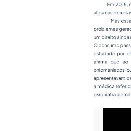
Em 2018, o Cód
algumas derrotas
Mas essa catego
problemas gerado
um direito ainda
O consumo passou
estudado por esp
afirma que ao 
oniomaníacos 
apresentavam ca
a médica referid
psiquiatra alemã