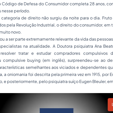
igo de Defesa do Consumidor completa 28 anos, com vá
 nesse período.
ria de direito não surgiu da noite para o dia. Fruto
s pela Revolução Industrial, o direito do consumidor, em t
 muito novo.
 a ser parte extremamente relevante da vida das pessoas 
ecialistas na atualidade. A Doutora psiquiatra Ana Beatr
resolver tratar e estudar compradores compulsivos
ou
compulsive buying
(em inglês), surpreendeu-se ao de
racterísticas semelhantes aos viciados e dependentes q
a, a oniomania foi descrita pela primeira vez em 1915, por E
o, e posteriormente, pelo psiquiatra suíço Eugen Bleuler, e