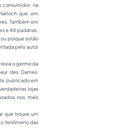
o consumidor na
 Narloch que, em
hares. Também em
s e 40 padarias.
 ou porque estão
entada pelo autor
screvia o germe da
heur des Dames
,
ola, publicado em
 verdadeiras lojas
usados nos mais
al que trouxe um
r o fenômeno das