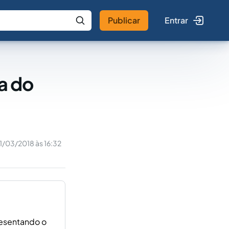
Publicar
Entrar
 IA
Buscar no Jus
a do
11/03/2018 às 16:32
resentando o