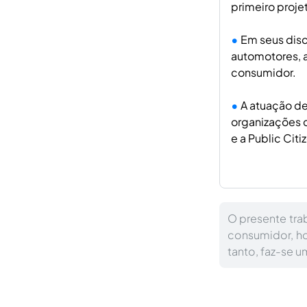
primeiro proje
Em seus disc
automotores, 
consumidor.
A atuação de
organizações 
e a Public Cit
O presente tra
consumidor, h
tanto, faz-se u