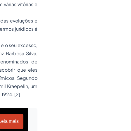
rias vitórias e
 das evoluções e
ermos jurídicos é
e o seu excesso,
iz Barbosa Silva,
 denominados de
scobrir que eles
uímicos. Segundo
mil Kraepelin, um
m 1924.
[2]
Leia mais