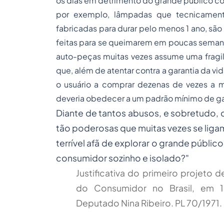
os dias em detrimento do grande público co
por exemplo, lâmpadas que tecnicamen
fabricadas para durar pelo menos 1 ano, sã
feitas para se queimarem em poucas semanas
auto-peças muitas vezes assume uma fragil
que, além de atentar contra a garantia da vi
o usuário a comprar dezenas de vezes a
deveria obedecer a um padrão mínimo de ga
Diante de tantos abusos, e sobretudo, d
tão poderosas que muitas vezes se liga
terrível afã de explorar o grande público
consumidor sozinho e isolado?"
Justificativa do primeiro projeto 
do Consumidor no Brasil, em 19
Deputado Nina Ribeiro. PL 70/1971.