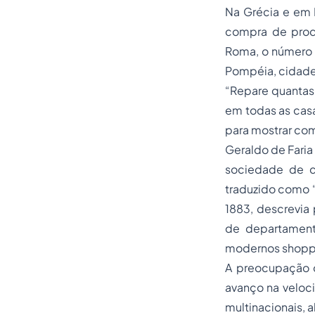
Na Grécia e em
compra de produ
Roma, o número 
Pompéia, cidade
“Repare quantas
em todas as casa
para mostrar com
Geraldo de Faria 
sociedade de c
traduzido como 
1883, descrevi
de departament
modernos
shopp
A preocupação c
avanço na veloc
multinacionais, 