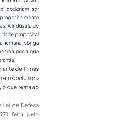
nsumidor. Assim,
te poderiam ser
o propositalmente
. A indústria de
idade proposital
da humana, obriga
 mesma peça que
rantia.
iante de firmas
m em conluio no
, o que resta ao
de Lei de Defesa
71 feita pelo