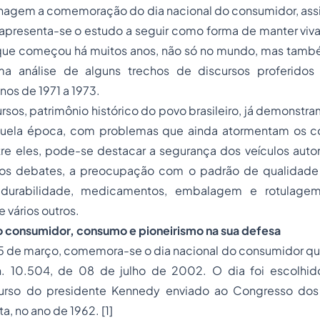
 comemoração do dia nacional do consumidor, assim
apresenta-se o estudo a seguir como forma de manter viva
ue começou há muitos anos, não só no mundo, mas também
uma análise de alguns trechos de discursos proferido
os de 1971 a 1973.
, patrimônio histórico do povo brasileiro, já demonstr
àquela época, com problemas que ainda atormentam os c
tre eles, pode-se destacar a segurança dos veículos auto
rios debates, a preocupação com o padrão de qualidade
 durabilidade, medicamentos, embalagem e rotulage
e vários outros.
do consumidor, consumo e pioneirismo na sua defesa
março, comemora-se o dia nacional do consumidor que f
 n. 10.504, de 08 de julho de 2002. O dia foi escolhi
curso do presidente Kennedy enviado ao Congresso dos
a, no ano de 1962.
[1]