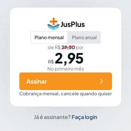
JusPlus
Plano mensal
Plano anual
de R$
29,50
por
2,95
R$
No primeiro mês
Assinar
Cobrança mensal, cancele quando quiser
Já é assinante?
Faça login