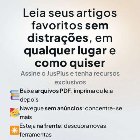
Leia seus artigos
favoritos
sem
distrações
, em
qualquer lugar
e
como quiser
Assine o JusPlus e tenha recursos
exclusivos
Baixe
arquivos PDF
: imprima ou leia
depois
Navegue
sem anúncios
: concentre-se
mais
Esteja
na frente
: descubra novas
ferramentas