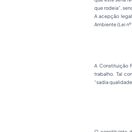
que rodeia”, sen
A acepção legal
Ambiente (Lei nº 
A Constituição F
trabalho. Tal c
“sadia qualidade
O constituinte 