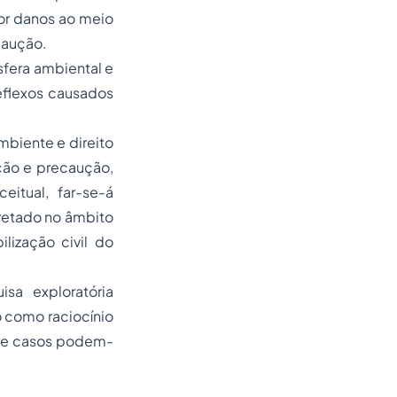
por danos ao meio
caução.
sfera ambiental e
eflexos causados
biente e direito
nção e precaução,
eitual, far-se-á
retado no âmbito
ilização civil do
isa exploratória
o como raciocínio
que casos podem-