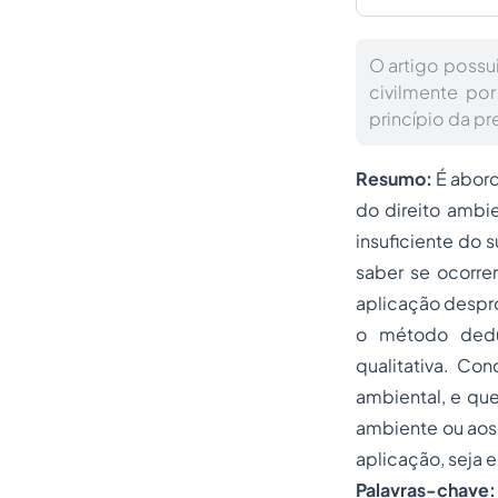
O artigo possu
civilmente po
princípio da p
Resumo:
É abord
do direito ambie
insuficiente do 
saber se ocorre
aplicação desprop
o método dedut
qualitativa. Co
ambiental, e que
ambiente ou aos 
aplicação, seja 
Palavras-chave: