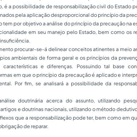
, é a possibilidade de responsabilização civil do Estado 
nados pela aplicação desproporcional do princípio da pre
o tem por objetivo a análise do princípio da precaução na e
cionalidade em seu manejo pelo Estado, bem como os r
insuficiência.
nto procurar-se-á delinear conceitos atinentes a meio am
ípios ambientais de forma geral e os princípios da preve
características e diferenças. Possuindo tal base conc
rmas em que o princípio da precaução é aplicado e interp
ntal. Por fim, se analisará a possibilidade da responsab
análise doutrinária acerca do assunto, utilizando pesqu
 artigos e doutrinas nacionais, utilizando o método dedutiv
reflexos que a responsabilização pode ter, bem como em 
 obrigação de reparar.