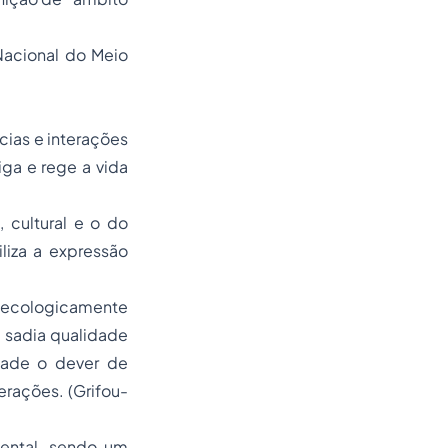
Nacional do Meio
ncias e interações
iga e rege a vida
, cultural e o do
liza a expressão
ecologicamente
 sadia qualidade
dade o dever de
erações. (Grifou-
iental, sendo um