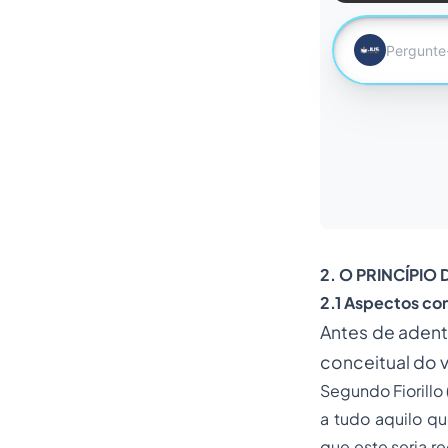
2. O PRINCÍPI
2.1 Aspectos con
Antes de adent
conceitual do v
Segundo Fiorillo
a tudo aquilo q
que este seria r