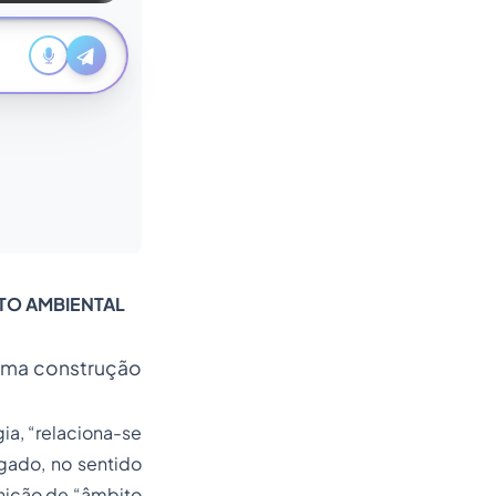
ITO AMBIENTAL
 uma construção
ia, “relaciona-se
gado, no sentido
inição de “âmbito