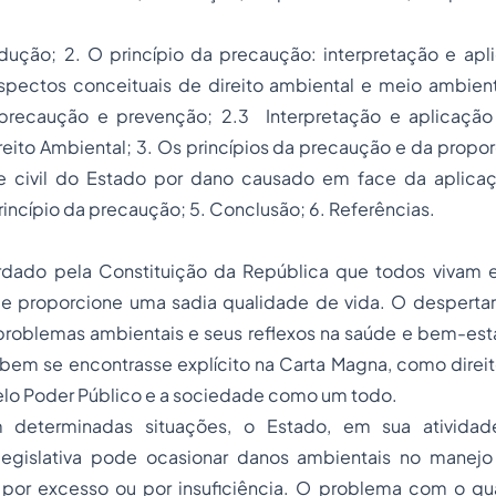
rodução; 2. O princípio da precaução: interpretação e apl
Aspectos conceituais de direito ambiental e meio ambien
precaução e prevenção; 2.3 Interpretação e aplicação
eito Ambiental; 3. Os princípios da precaução e da propor
e civil do Estado por dano causado em face da aplica
princípio da precaução; 5. Conclusão; 6. Referências.
ardado pela Constituição da República que todos viva
ue proporcione uma sadia qualidade de vida. O desperta
roblemas ambientais e seus reflexos na saúde e bem-esta
bem se encontrasse explícito na Carta Magna, como direit
elo Poder Público e a sociedade como um todo.
determinadas situações, o Estado, em sua atividade 
u legislativa pode ocasionar danos ambientais no manejo
 por excesso ou por insuficiência. O problema com o qu