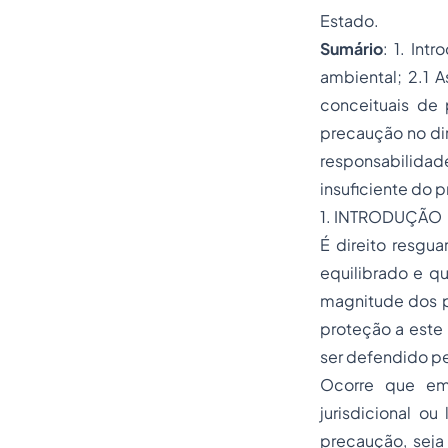
Estado.
Sumário
: 1. Int
ambiental; 2.1 
conceituais de 
precaução no dir
responsabilidad
insuficiente do 
1. INTRODUÇÃO
É direito resgu
equilibrado e q
magnitude dos p
proteção a este 
ser defendido p
Ocorre que em 
jurisdicional o
precaução, seja