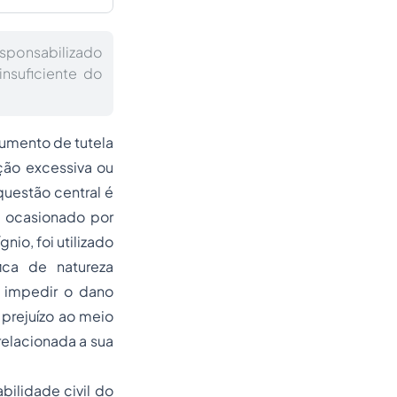
esponsabilizado
nsuficiente do
rumento de tutela
ação excessiva ou
questão central é
l ocasionado por
nio, foi utilizado
ica de natureza
a impedir o dano
 prejuízo ao meio
relacionada a sua
ilidade civil do