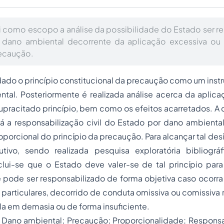
i como escopo a análise da possibilidade do Estado ser r
r dano ambiental decorrente da aplicação excessiva ou i
recaução.
ado o princípio constitucional da precaução como um inst
ntal. Posteriormente é realizada análise acerca da aplic
supracitado princípio, bem como os efeitos acarretados. A 
rá a responsabilização civil do Estado por dano ambienta
orcional do princípio da precaução. Para alcançar tal desíg
ivo, sendo realizada pesquisa exploratória bibliográf
nclui-se que o Estado deve valer-se de tal princípio par
 pode ser responsabilizado de forma objetiva caso ocorra
particulares, decorrido de conduta omissiva ou comissiva 
ela em demasia ou de forma insuficiente.
Dano ambiental; Precaução; Proporcionalidade; Responsab