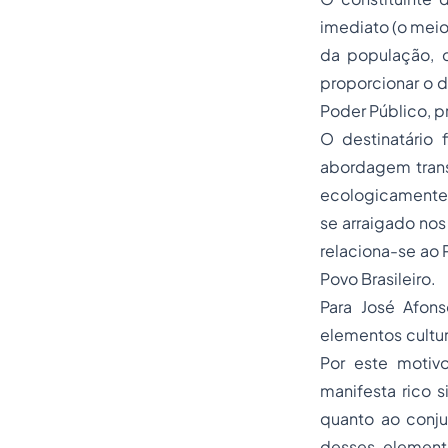
imediato (o meio
da população, 
proporcionar o d
Poder Público, p
O destinatário 
abordagem trans
ecologicamente 
se arraigado no
relaciona-se ao 
Povo Brasileiro.
Para José Afon
elementos cultur
Por este motivo
manifesta rico 
quanto ao conju
desses element