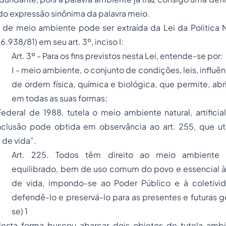
do expressão sinônima da palavra meio.
 de meio ambiente pode ser extraída da Lei da Politica 
6.938/81) em seu art. 3º, inciso I:
Art. 3º - Para os fins previstos nesta Lei, entende-se por:
I - meio ambiente, o conjunto de condições, leis, influê
de ordem física, química e biológica, que permite, abr
em todas as suas formas;
ederal de 1988, tutela o meio ambiente natural, artificial
onclusão pode obtida em observância ao art. 255, que uti
 de vida”.
Art. 225. Todos têm direito ao meio ambiente 
equilibrado, bem de uso comum do povo e essencial à
de vida, impondo-se ao Poder Público e à coletivi
defendê-lo e preservá-lo para as presentes e futuras g
se)
1
desta forma buscou abarcar dois objetos de tutela amb