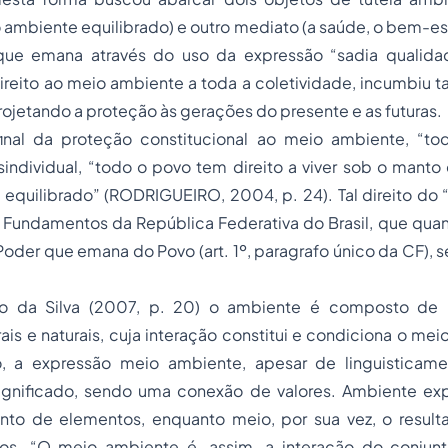
 ambiente equilibrado) e outro mediato (a saúde, o bem-es
que emana através do uso da expressão “sadia qualidad
ireito ao meio ambiente a toda a coletividade, incumbiu ta
rojetando a proteção às gerações do presente e as futuras.
final da proteção constitucional ao meio ambiente, “to
individual, “todo o povo tem direito a viver sob o mant
equilibrado” (RODRIGUEIRO, 2004, p. 24). Tal direito do 
s Fundamentos da República Federativa do Brasil, que qu
Poder que emana do Povo (art. 1º, paragrafo único da CF), s
so da Silva (2007, p. 20) o ambiente é composto de
ais e naturais, cuja interação constitui e condiciona o mei
, a expressão meio ambiente, apesar de linguisticame
significado, sendo uma conexão de valores. Ambiente e
nto de elementos, enquanto meio, por sua vez, o result
os. “O meio ambiente é, assim, a interação do conjun