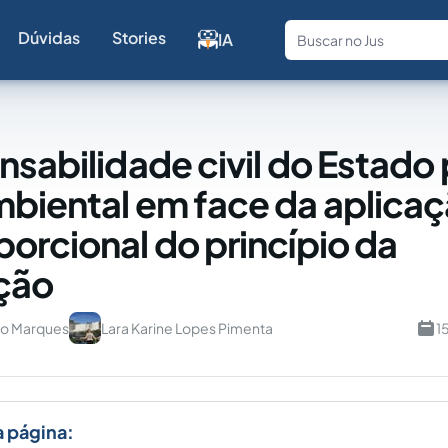
Dúvidas
Stories
IA
Fale com a
nsabilidade civil do Estado 
biental em face da aplica
orcional do princípio da
ção
iro Marques
Lara Karine Lopes Pimenta
1
a página: