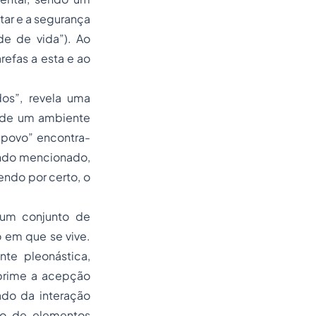
tar e a segurança
e de vida”). Ao
refas a esta e ao
dos”, revela uma
o de um ambiente
“povo” encontra-
ando mencionado,
endo por certo, o
 um conjunto de
o em que se vive.
nte pleonástica,
xprime a acepção
ado da interação
to de elementos