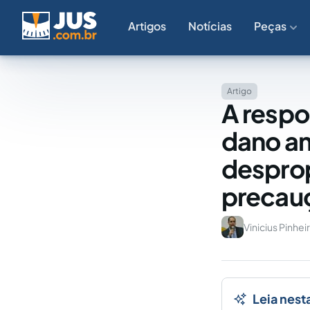
Artigos
Notícias
Peças
Artigo
A respo
dano am
desprop
precau
Vinicius Pinhe
Leia nest