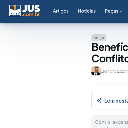
Artigos
Notícias
Peças
Artigo
Benefíc
Conflit
Leandro Luzo
Leia nest
Com a expans