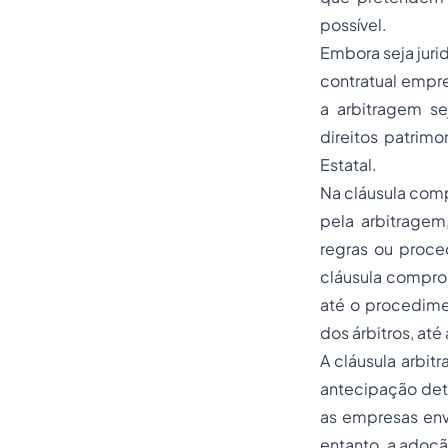
possível.
Embora seja jurid
contratual empre
a arbitragem se
direitos patrimo
Estatal.
Na cláusula comp
pela arbitragem
regras ou proced
cláusula comprom
até o procedime
dos árbitros, até
A cláusula arbitr
antecipação dete
as empresas env
entanto, a adoç