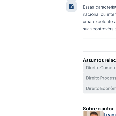
Essas caracterís
nacional ou int
uma excelente a
suas controvérsi
Assuntos rela
Direito Comerc
Direito Process
Direito Econô
Sobre o autor
Lean