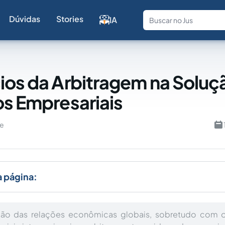
Dúvidas
Stories
IA
Fale com a
ios da Arbitragem na Soluç
os Empresariais
ne
a página:
ão das relações econômicas globais, sobretudo com 