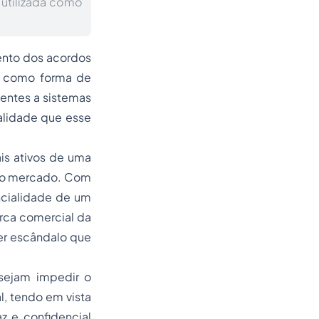
 utilizada como
ento dos acordos
da como forma de
entes a sistemas
ialidade que esse
is ativos de uma
 no mercado. Com
ncialidade de um
rca comercial da
er escândalo que
sejam impedir o
l, tendo em vista
z e confidencial