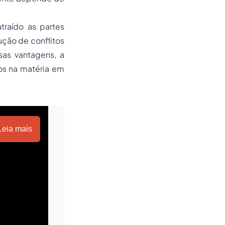
traído as partes
ução de conflitos
sas vantagens, a
ros na matéria em
Leia mais