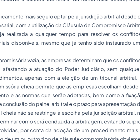
icamente mais seguro optar pela jurisdição arbitral desde o
sarial, com a utilização da Cláusula de Compromisso Arbitra
ja realizada a qualquer tempo para resolver os conflito
niais disponíveis, mesmo que já tenho sido instaurado um l
romissória vazia, as empresas determinam que os conflitos
, afastando a atuação do Poder Judiciário, sem qualque
imentos, apenas com a eleição de um tribunal arbitral. P
issória cheia permite que as empresas escolham desde o t
nto e as normas que serão adotadas, bem como a fixaçã
 a conclusão do painel arbitral e o prazo para apresentação 
al cheia não se restringe à escolha pela jurisdição arbitra
rminar como será conduzida a arbitragem, evitando surpre
olvidas, por conta da adoção de um procedimento mais 
ão de um ou outro tipo de cláusula compromissória obvia