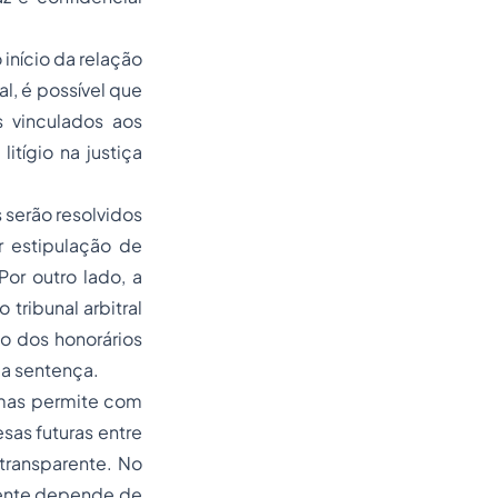
 início da relação
l, é possível que
s vinculados aos
itígio na justiça
 serão resolvidos
r estipulação de
or outro lado, a
ribunal arbitral
o dos honorários
da sentença.
l, mas permite com
sas futuras entre
transparente. No
mente depende de