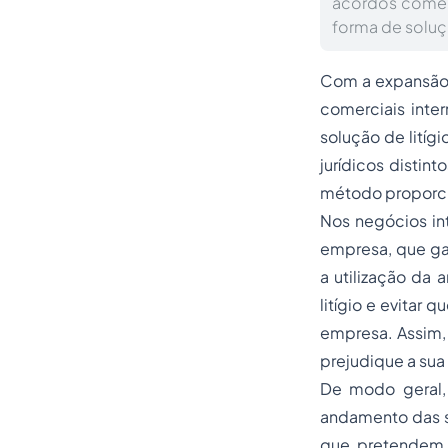
acordos comerc
forma de soluçã
Com a expansão 
comerciais inte
solução de litíg
jurídicos distin
método proporc
Nos negócios int
empresa, que ga
a utilização da
litígio e evitar
empresa. Assim, 
prejudique a su
De modo geral,
andamento das su
que pretendem r