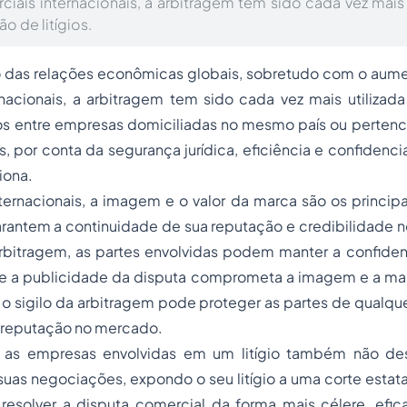
iais internacionais, a arbitragem tem sido cada vez mais
o de litígios.
das relações econômicas globais, sobretudo com o aum
rnacionais, a arbitragem tem sido cada vez mais utiliza
ios entre empresas domiciliadas no mesmo país ou pertenc
tos, por conta da segurança jurídica, eficiência e confidenc
iona.
ernacionais, a imagem e o valor da marca são os principa
rantem a continuidade de sua reputação e credibilidade
 arbitragem, as partes envolvidas podem manter a confide
 que a publicidade da disputa comprometa a imagem e a ma
o sigilo da arbitragem pode proteger as partes de qualqu
a reputação no mercado.
 as empresas envolvidas em um litígio também não de
as negociações, expondo o seu litígio a uma corte estata
esolver a disputa comercial da forma mais célere, efica