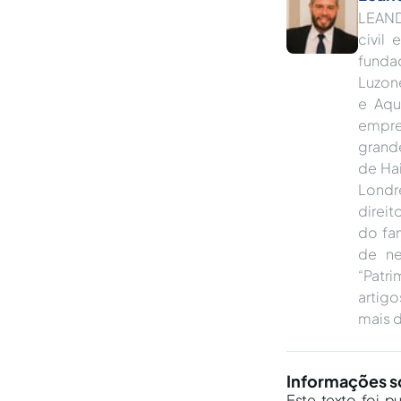
LEAND
civil
funda
Luzon
e Aqu
empres
grande
de Ha
Londr
direit
do fa
de ne
“Patr
artigo
mais d
Informações s
Este texto foi p