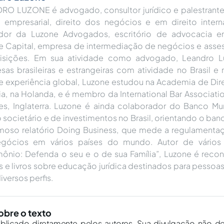
RO LUZONE é advogado, consultor jurídico e palestrante.
 e empresarial, direito dos negócios e em direito intern
dor da Luzone Advogados, escritório de advocacia em
e Capital, empresa de intermediação de negócios e asse
isições. Em sua atividade como advogado, Leandro L
as brasileiras e estrangeiras com atividade no Brasil e
 experiência global, Luzone estudou na Academia de Dire
ia, na Holanda, e é membro da International Bar Associat
es, Inglaterra. Luzone é ainda colaborador do Banco Mu
o societário e de investimentos no Brasil, orientando o ba
moso relatório Doing Business, que mede a regulamenta
gócios em vários países do mundo. Autor de vários li
imônio: Defenda o seu e o de sua Família”, Luzone é reco
s e livros sobre educação jurídica destinados para pesso
iversos perfis.
obre o texto
ublicado diretamente pelos autores. Sua divulgação não d