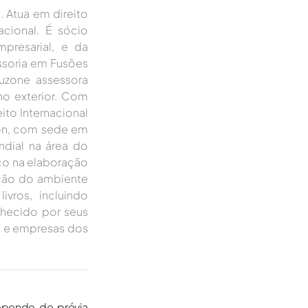
 Atua em direito
acional. É sócio
presarial, e da
ssoria em Fusões
uzone assessora
 no exterior. Com
ito Internacional
ion, com sede em
ndial na área do
nco na elaboração
ção do ambiente
vros, incluindo
nhecido por seus
as e empresas dos
epende de prévia