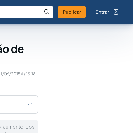
Publicar
Entrar
 IA
Buscar no Jus
ão de
11/06/2018 às 15:18
o aumento dos