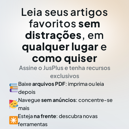
Leia seus artigos
favoritos
sem
distrações
, em
qualquer lugar
e
como quiser
Assine o JusPlus e tenha recursos
exclusivos
Baixe
arquivos PDF
: imprima ou leia
depois
Navegue
sem anúncios
: concentre-se
mais
Esteja
na frente
: descubra novas
ferramentas