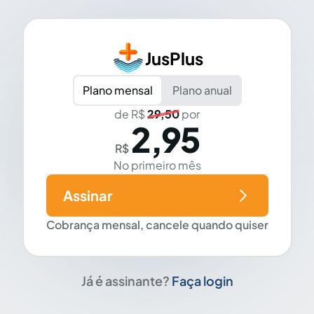
JusPlus
Plano mensal
Plano anual
de R$
29,50
por
2,95
R$
No primeiro mês
Assinar
Cobrança mensal, cancele quando quiser
Já é assinante?
Faça login