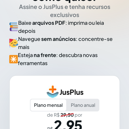
Assine o JusPlus e tenha recursos
exclusivos
Baixe
arquivos PDF
: imprima ou leia
depois
Navegue
sem anúncios
: concentre-se
mais
Esteja
na frente
: descubra novas
ferramentas
JusPlus
Plano mensal
Plano anual
de R$
29,50
por
2,95
R$