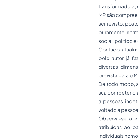
transformadora,
MP são compreend
ser revisto, pos
puramente norma
social, político
Contudo, atualme
pelo autor já 
diversas dimens
prevista para o 
De todo modo, at
sua competência f
a pessoas indete
voltado a pessoa
Observa-se a es
atribuídas ao p
individuais homo