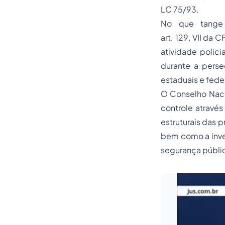
LC 75/93.
No que tange a
art. 129, VII da 
atividade polici
durante a persec
estaduais e feder
O Conselho Nacio
controle através
estruturais das 
bem como a inve
segurança públic