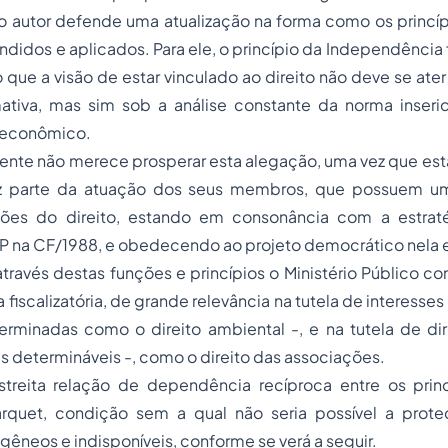
 o autor defende uma atualização na forma como os princí
idos e aplicados. Para ele, o princípio da Independência 
to que a visão de estar vinculado ao direito não deve se at
tiva, mas sim sob a análise constante da norma inser
 e econômico.
nte não merece prosperar esta alegação, uma vez que esta
faz parte da atuação dos seus membros, que possuem um
ões do direito, estando em consonância com a estratég
MP na CF/1988, e obedecendo ao projeto democrático nela 
ravés destas funções e princípios o Ministério Público c
iscalizatória, de grande relevância na tutela de interesses
rminadas como o direito ambiental -, e na tutela de dire
s determináveis -, como o direito das associações.
treita relação de dependência recíproca entre os prin
arquet, condição sem a qual não seria possível a prote
gêneos e indisponíveis, conforme se verá a seguir.