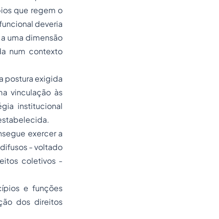
pios que regem o
funcional deveria
er a uma dimensão
ida num contexto
 postura exigida
a vinculação às
ia institucional
estabelecida.
onsegue exercer a
 difusos - voltado
itos coletivos -
cípios e funções
ção dos direitos