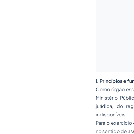
I. Princípios e f
Como órgão essen
Ministério Públ
jurídica, do re
indisponíveis.
Para o exercício
no sentido de as