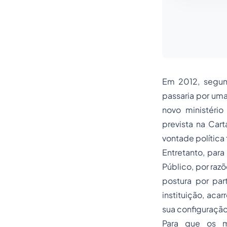
Em 2012, segund
passaria por uma
novo ministério
prevista na Ca
vontade política
Entretanto, para 
Público, por raz
postura por pa
instituição, aca
sua configuração 
Para que os m