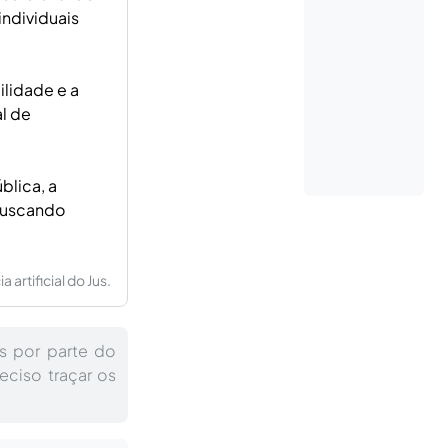
individuais
ilidade e a
al de
blica, a
 buscando
artificial do Jus.
is por parte do
reciso traçar os