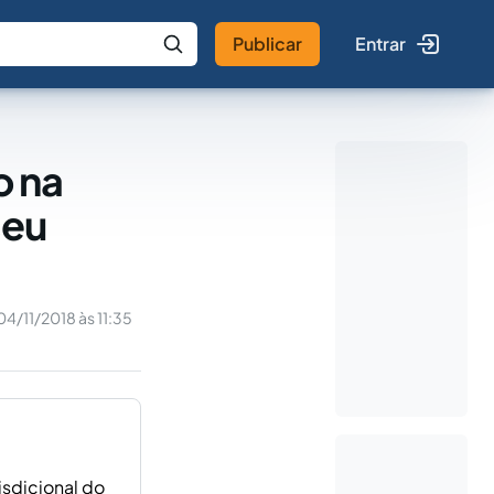
Publicar
Entrar
 IA
Buscar no Jus
o na
seu
04/11/2018 às 11:35
isdicional do