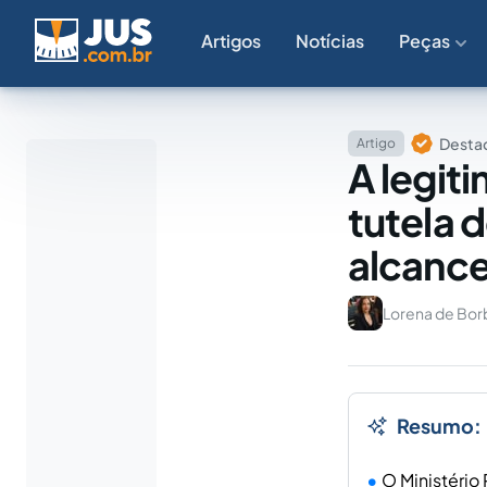
Artigos
Notícias
Peças
Destaq
Artigo
A legit
tutela d
alcanc
Lorena de Bor
Resumo:
O Ministério