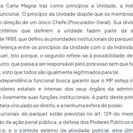
da Carta Magna traz como princípios a Unidade, a Indi
uncional. O princípio da Unidade dispõe que os membro
b direção de um único Chefe (Procurador-Geral). Sua div
critérios que definem a unidade fazem parte da es
e 1988, que definiu as prioridades institucionais do parquet
ferença entre os princípios da Unidade com o da Indivisi
quet. Isto porque, o segundo refere-se à possibilidade 
outro, que passa a ser responsável pelo processo sem que ha
visto que todos são igualmente legitimados para tal.
Independência funcional busca garantir que o MP esteja 
deres estatais e internas dos seus órgãos da adminis
livremente suas funções institucionais. A partir deste pr
taria vinculado ao direito, e a nenhuma esfera de poder.
itucionais do parquet estão previstas no art. 129 do mes
 da ação penal pública; a defesa dos Poderes Públicos e
ca; e o controle externo da atividade policial, esta últ