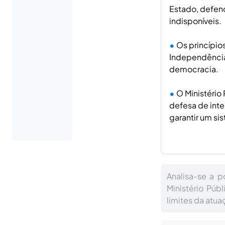
Estado, defend
indisponíveis.
Os princípios
Independência 
democracia.
O Ministério
defesa de inte
garantir um si
Analisa-se a p
Ministério Públ
limites da atu