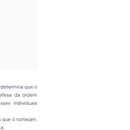
8 determina que o
 defesa da ordem
sses individuais
s que o norteiam,
ia.