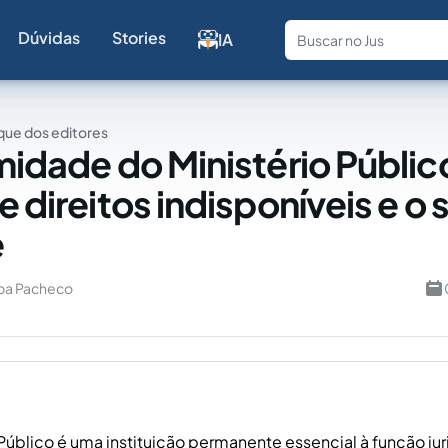
Dúvidas
Stories
IA
Fale com a
ue dos editores
imidade do Ministério Públic
e direitos indisponíveis e o 
e
ba Pacheco
 Público é uma instituição permanente essencial à função jur