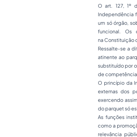
O art. 127, 1º 
Independência f
um só órgão, so
funcional. Os 
na Constituição d
Ressalte-se a di
atinente ao par
substituído por 
de competência, 
O princípio da 
externas dos po
exercendo assim 
do parquet só es
As funções inst
como a promoção
relevância públi