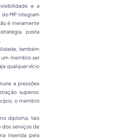
visibilidade e a
s do MP integram
isão é meramente
tratégia posta
.
bilidade, também
de um membro ser
ja qualquer vício
imune a pressões
tração superior,
incípio, o membro
mo diploma, tais
 dos serviços de
ima inserida pela