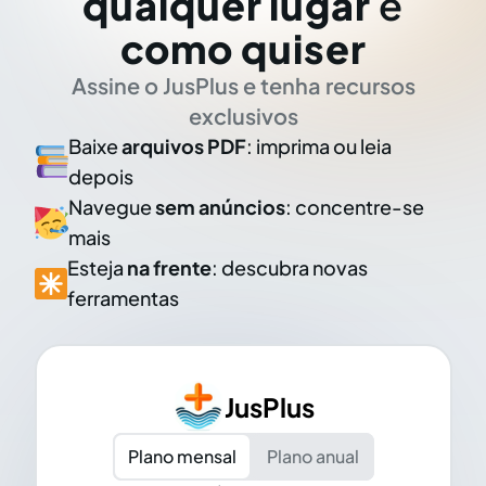
qualquer lugar
e
como quiser
Assine o JusPlus e tenha recursos
exclusivos
Baixe
arquivos PDF
: imprima ou leia
depois
Navegue
sem anúncios
: concentre-se
mais
Esteja
na frente
: descubra novas
ferramentas
JusPlus
Plano mensal
Plano anual