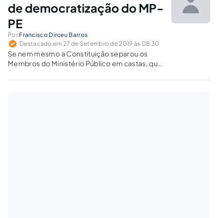
de democratização do MP-
PE
Por
Francisco Dirceu Barros
Destacado em 27 de Setembro de 2019 às 08:30
Se nem mesmo a Constituição separou os
Membros do Ministério Público em castas, qual
o motivo para subsistência do art. 16 da Lei n.º
8.625/93? Entende-se que a EC 45/04 trouxe
novos parâmetros estruturais para a
organização administrativa do MP. Qualquer
disposição infraconstitucional em sentido
contrário deve ser considerada não
recepcionada.