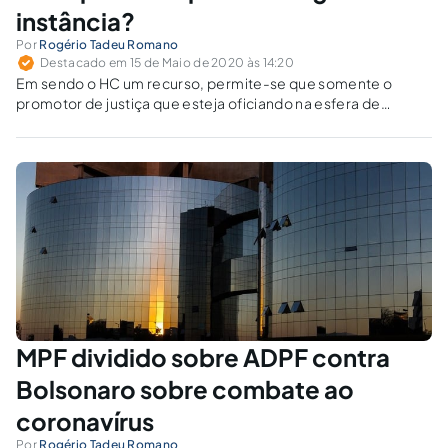
instância?
Por
Rogério Tadeu Romano
Destacado em 15 de Maio de 2020 às 14:20
Em sendo o HC um recurso, permite-se que somente o
promotor de justiça que esteja oficiando na esfera de
atribuições junto ao tribunal requeira o writ perante ele?
MPF dividido sobre ADPF contra
Bolsonaro sobre combate ao
coronavírus
Por
Rogério Tadeu Romano