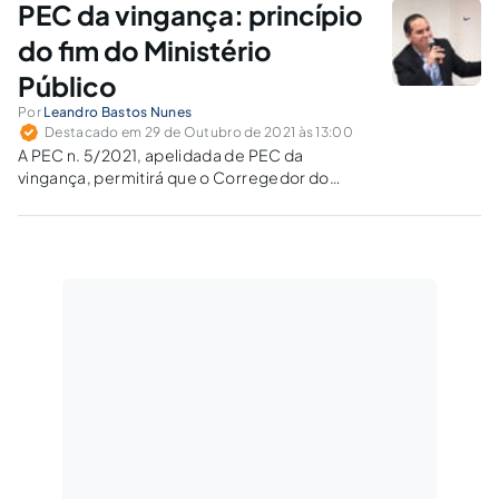
PEC da vingança: princípio
administrativa.
do fim do Ministério
Público
Por
Leandro Bastos Nunes
Destacado em 29 de Outubro de 2021 às 13:00
A PEC n. 5/2021, apelidada de PEC da
vingança, permitirá que o Corregedor do
CNMP seja escolhido dentre os indicados pelo
Congresso Nacional. Será o fim da
independência funcional do Ministério
Público?