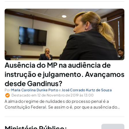
Ausência do MP na audiência de
instrução e julgamento. Avançamos
desde Gandinus?
Por
Maria Carolina Dunke Porto
e
José Conrado Kurtz de Souza
Destacado em 12 de Novembro de 2019 às 13:00
A alma do regime de nulidades do processo penal é a
Constituição Federal. Se assim o é, por que a ausência do
Ministério Público na audiência de instrução e julgamento,
quando devidamente intimado, somente resultará em
nulidade após eventual insurgência das partes?
Ministério Público: