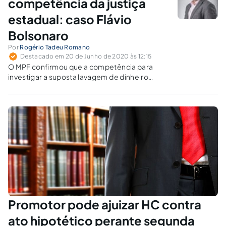
competência da justiça
estadual: caso Flávio
Bolsonaro
Por
Rogério Tadeu Romano
Destacado em 20 de Junho de 2020 às 12:15
O MPF confirmou que a competência para
investigar a suposta lavagem de dinheiro
cometida pelo senador Flávio Bolsonaro, em
transações imobiliárias, é do MP estadual do
Rio de Janeiro. Por quê?
Promotor pode ajuizar HC contra
ato hipotético perante segunda