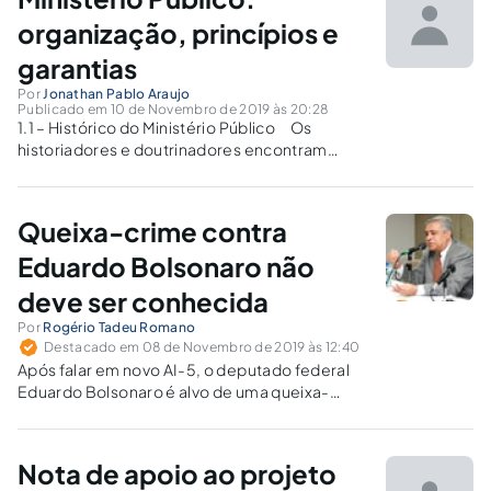
organização, princípios e
garantias
Por
Jonathan Pablo Araujo
Publicado em 10 de Novembro de 2019 às 20:28
1.1 – Histórico do Ministério Público Os
historiadores e doutrinadores encontram
dúvidas e dificuldades em especificar a
origem do Ministério Público (MP), alguns
acreditam que remonta sua origem
Queixa-crime contra
embrionária na Antiguidade, mais
especificamente no Antigo Egito, na figura dos
Eduardo Bolsonaro não
Magiaí...
deve ser conhecida
Por
Rogério Tadeu Romano
Destacado em 08 de Novembro de 2019 às 12:40
Após falar em novo AI-5, o deputado federal
Eduardo Bolsonaro é alvo de uma queixa-
crime assinada por 18 parlamentares, que
buscam a condenação do deputado por
incitação e apologia ao crime, além de ato de
Nota de apoio ao projeto
improbidade administrativa.