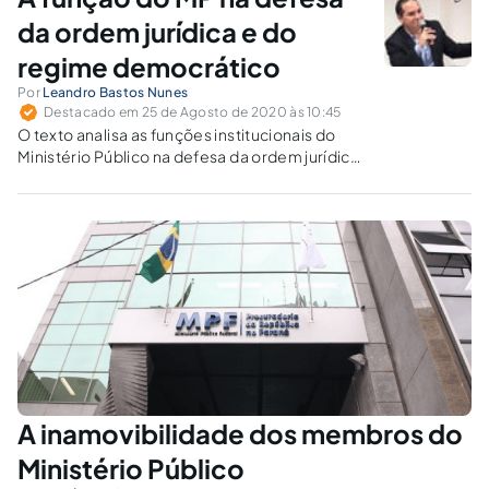
da ordem jurídica e do
regime democrático
Por
Leandro Bastos Nunes
Destacado em 25 de Agosto de 2020 às 10:45
O texto analisa as funções institucionais do
Ministério Público na defesa da ordem jurídica
e do regime democrático, assim como na
condição de fiscal da ordem jurídica,
observado o princípio da independência
funcional, além das hipóteses legais de
intervenção.
A inamovibilidade dos membros do
Ministério Público