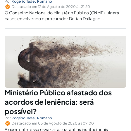
Por
Rogério Tadeu Romano
Destacado em 17 de Agosto de 2020 às 21:50
O Conselho Nacional do Ministério Público (CNMP) julgará
casos envolvendo o procurador Deltan Dallagnol,
coordenador da Lava-Jato em Curitiba.
Ministério Público afastado dos
acordos de leniência: será
possível?
Por
Rogério Tadeu Romano
Destacado em 05 de Agosto de 2020 às 09:00
A quem interessa esvaziar as garantias institucionais