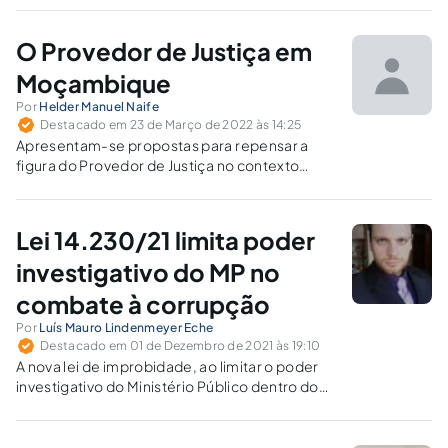
estariam sendo respeitados.
O Provedor de Justiça em
Moçambique
Por
Helder Manuel Naife
Destacado em 23 de Março de 2022 às 14:25
Apresentam-se propostas para repensar a
figura do Provedor de Justiça no contexto
moçambicano, a partir de análise das suas
atribuições constitucionais.
Lei 14.230/21 limita poder
investigativo do MP no
combate à corrupção
Por
Luís Mauro Lindenmeyer Eche
Destacado em 01 de Dezembro de 2021 às 19:10
A nova lei de improbidade, ao limitar o poder
investigativo do Ministério Público dentro do
próprio prazo para o exercício da pretensão
sancionadora pelo Estado, engendra a
proteção deficiente à moralidade