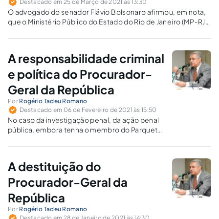
Destacado em 25 de Março de 2021 às 13:30
O advogado do senador Flávio Bolsonaro afirmou, em nota,
que o Ministério Público do Estado do Rio de Janeiro (MP-RJ)
"não tem legitimidade para propor recurso contra a decisão
do Superior Tribunal de Justiça (STJ)". Estaria certo esse
raciocínio?
A responsabilidade criminal
e política do Procurador-
Geral da República
Por
Rogério Tadeu Romano
Destacado em 06 de Fevereiro de 2021 às 15:50
No caso da investigação penal, da ação penal
pública, embora tenha o membro do Parquet
ampla liberdade funcional, sua atuação é
estreitamente regrada, já que, identificando
uma hipótese em que a lei lhe imponha a
A destituição do
atuação, não pode abster-se do dever de agir.
Procurador-Geral da
República
Por
Rogério Tadeu Romano
Destacado em 28 de Janeiro de 2021 às 14:30