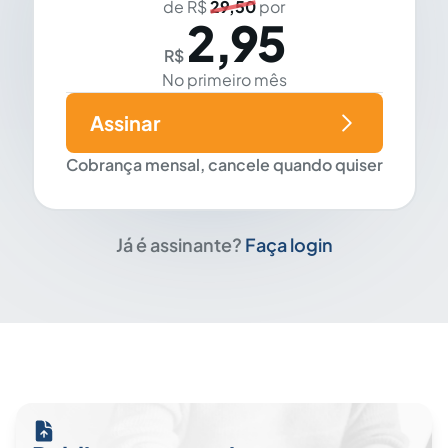
de R$
29,50
por
2,95
R$
No primeiro mês
Assinar
Cobrança mensal, cancele quando quiser
Já é assinante?
Faça login