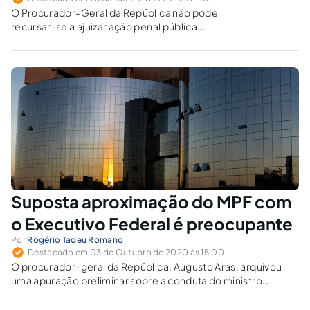
O Procurador-Geral da República não pode
recursar-se a ajuizar ação penal pública
quando o texto da lei o obrigue. Não se trate
de conveniência ou oportunidade, mas de
obrigatoriedade.
Suposta aproximação do MPF com
o Executivo Federal é preocupante
Por
Rogério Tadeu Romano
Destacado em 03 de Outubro de 2020 às 15:00
O procurador-geral da República, Augusto Aras, arquivou
uma apuração preliminar sobre a conduta do ministro
Ricardo Salles (Meio Ambiente). Será que a necessária
independência entre o MPF, por sua chefia, e o Executivo