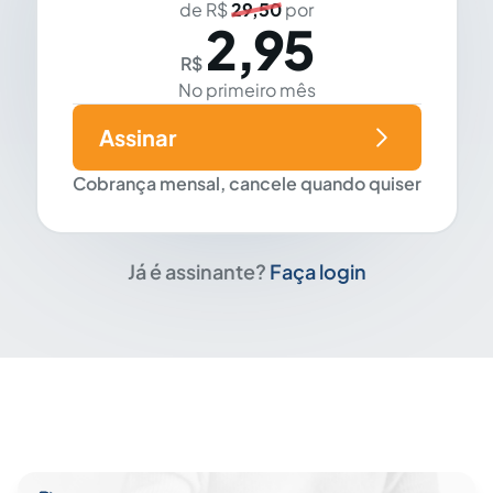
de R$
29,50
por
2,95
R$
No primeiro mês
Assinar
Cobrança mensal, cancele quando quiser
Já é assinante?
Faça login