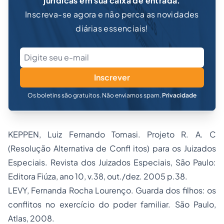
jurídicas em sua caixa de entrada.
Inscreva-se agora e não perca as novidades
diárias essenciais!
Inscrever
Os boletins são gratuitos. Não enviamos spam.
Privacidade
KEPPEN, Luiz Fernando Tomasi. Projeto R. A. C
(Resolução Alternativa de Confl itos) para os Juizados
Especiais. Revista dos Juizados Especiais, São Paulo:
Editora Fiúza, ano 10, v.38, out./dez. 2005 p.38.
LEVY, Fernanda Rocha Lourenço. Guarda dos filhos: os
conflitos no exercício do poder familiar. São Paulo,
Atlas, 2008.