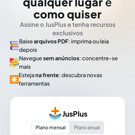
qualquer lugar
e
como quiser
Assine o JusPlus e tenha recursos
exclusivos
Baixe
arquivos PDF
: imprima ou leia
depois
Navegue
sem anúncios
: concentre-se
mais
Esteja
na frente
: descubra novas
ferramentas
JusPlus
Plano mensal
Plano anual