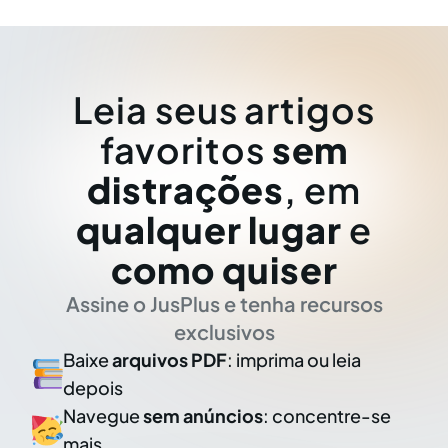
Leia seus artigos
favoritos
sem
distrações
, em
qualquer lugar
e
como quiser
Assine o JusPlus e tenha recursos
exclusivos
Baixe
arquivos PDF
: imprima ou leia
depois
Navegue
sem anúncios
: concentre-se
mais