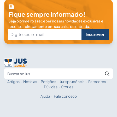
Fique sempre informado!
Seja o primeiro a receber nossas novidades exclusivas e
recentes diretamente em sua caixa de entrada.
Inscrever
Artigos
·
Notícias
·
Petições
·
Jurisprudência
·
Pareceres
·
Fale com a IA
Buscar no Jus
Dúvidas
·
Stories
Ajuda
·
Fale conosco