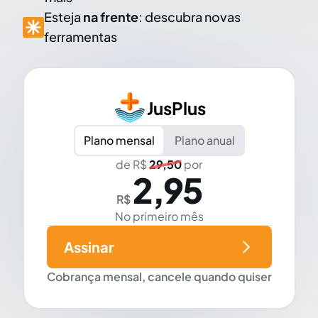
Esteja
na frente
: descubra novas
ferramentas
JusPlus
Plano mensal
Plano anual
de R$
29,50
por
2,95
R$
No primeiro mês
Assinar
Cobrança mensal, cancele quando quiser