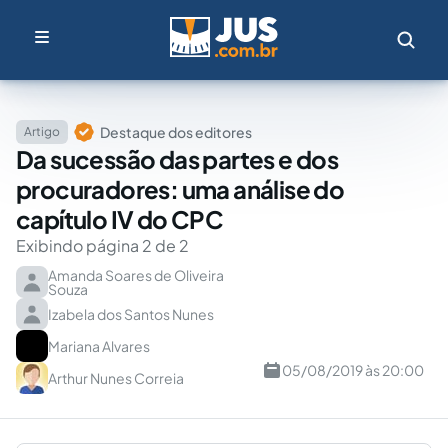
Destaque dos editores
Artigo
Da sucessão das partes e dos
procuradores: uma análise do
capítulo IV do CPC
Exibindo página 2 de 2
Amanda Soares de Oliveira
Souza
Izabela dos Santos Nunes
Mariana Alvares
05/08/2019 às 20:00
Arthur Nunes Correia