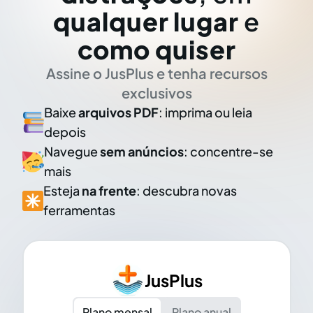
qualquer lugar
e
como quiser
Assine o JusPlus e tenha recursos
exclusivos
Baixe
arquivos PDF
: imprima ou leia
depois
Navegue
sem anúncios
: concentre-se
mais
Esteja
na frente
: descubra novas
ferramentas
JusPlus
Plano mensal
Plano anual