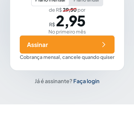
de R$
29,50
por
2,95
R$
No primeiro mês
Assinar
Cobrança mensal, cancele quando quiser
Já é assinante?
Faça login