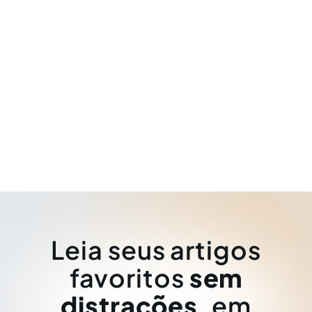
Leia seus artigos
favoritos
sem
distrações
, em