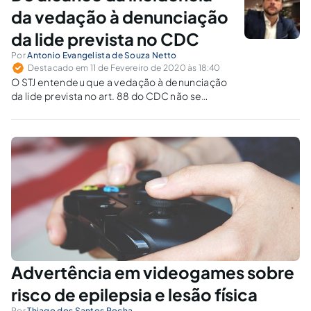
da vedação à denunciação
da lide prevista no CDC
Por
Antonio Evangelista de Souza Netto
Destacado em 11 de Fevereiro de 2020 às 18:40
O STJ entendeu que a vedação à denunciação
da lide prevista no art. 88 do CDC não se
restringe à responsabilidade de comerciante
por fato do produto, sendo aplicável também
nas demais hipóteses de responsabilidade
civil por acidentes de consumo.
Advertência em videogames sobre
risco de epilepsia e lesão física
Por
Thiago dos Santos Rocha