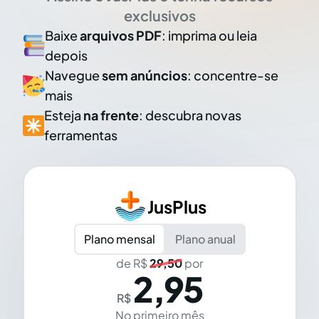
exclusivos
Baixe
arquivos PDF
: imprima ou leia
depois
Navegue
sem anúncios
: concentre-se
mais
Esteja
na frente
: descubra novas
ferramentas
JusPlus
Plano mensal
Plano anual
de R$
29,50
por
2,95
R$
No primeiro mês