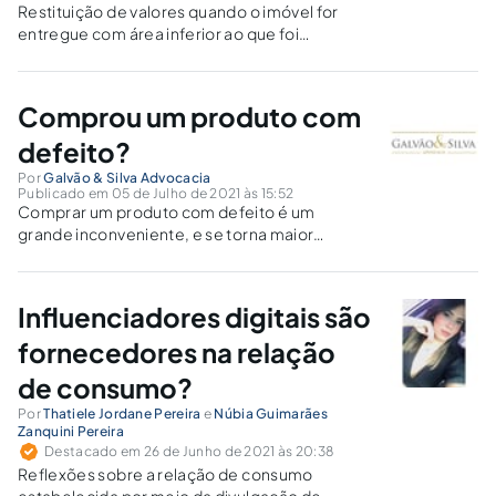
Restituição de valores quando o imóvel for
entregue com área inferior ao que foi
contratado na promessa de compra e venda.
Comprou um produto com
defeito?
Por
Galvão & Silva Advocacia
Publicado em 05 de Julho de 2021 às 15:52
Comprar um produto com defeito é um
grande inconveniente, e se torna maior
quando não conseguimos trocá-lo. Saiba
garantir os seus direitos.
Influenciadores digitais são
fornecedores na relação
de consumo?
Por
Thatiele Jordane Pereira
e
Núbia Guimarães
Zanquini Pereira
Destacado em 26 de Junho de 2021 às 20:38
Reflexões sobre a relação de consumo
estabelecida por meio da divulgação de