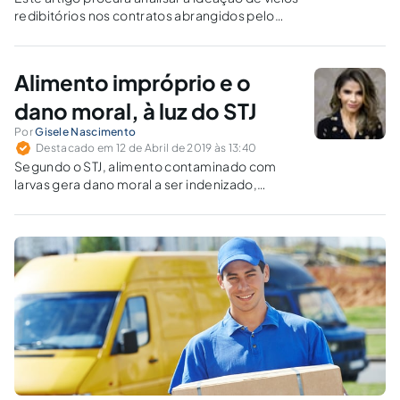
redibitórios nos contratos abrangidos pelo
Código Civil e Código de Defesa do
Consumidor, procurando esclarecer o
conceito de modo a estabelecer um
Alimento impróprio e o
entendimento acerca da aplicabilidade do
instituto.
dano moral, à luz do STJ
Por
Gisele Nascimento
Destacado em 12 de Abril de 2019 às 13:40
Segundo o STJ, alimento contaminado com
larvas gera dano moral a ser indenizado,
mesmo sem ter sido ingerido.