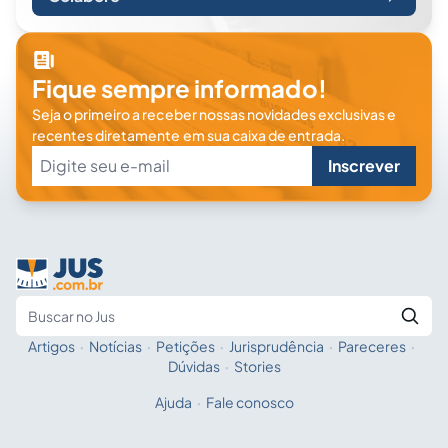
Fique sempre informado!
Seja o primeiro a receber nossas novidades exclusivas e
recentes diretamente em sua caixa de entrada.
Inscrever
Artigos
·
Notícias
·
Petições
·
Jurisprudência
·
Pareceres
·
Fale com a IA
Buscar no Jus
Dúvidas
·
Stories
Ajuda
·
Fale conosco