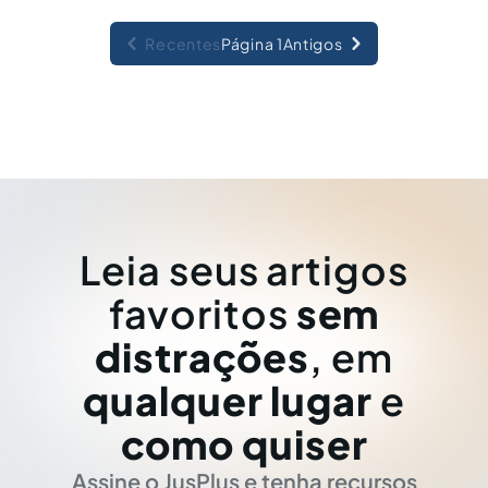
Recentes
Página 1
Antigos
Leia seus artigos
favoritos
sem
distrações
, em
qualquer lugar
e
como quiser
Assine o JusPlus e tenha recursos