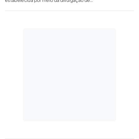
produtos e serviços por influenciadores
digitais e a existência de responsabilidade civil
na espécie, à luz do CDC e do CONAR.