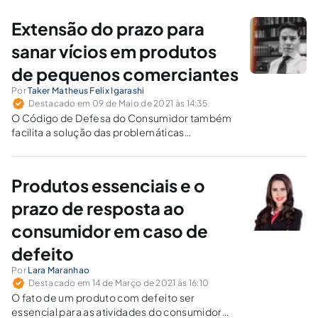
Extensão do prazo para
sanar vícios em produtos
de pequenos comerciantes
Por
Taker Matheus Felix Igarashi
Destacado em 09 de Maio de 2021 às 14:35
O Código de Defesa do Consumidor também
facilita a solução das problemáticas
enfrentadas pelo comerciante fornecedor.
Produtos essenciais e o
prazo de resposta ao
consumidor em caso de
defeito
Por
Lara Maranhao
Destacado em 14 de Março de 2021 às 16:10
O fato de um produto com defeito ser
essencial para as atividades do consumidor