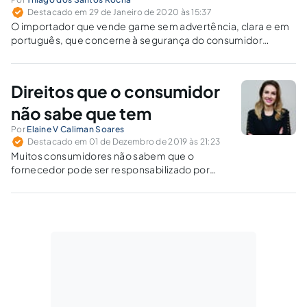
Destacado em 29 de Janeiro de 2020 às 15:37
O importador que vende game sem advertência, clara e em
português, que concerne à segurança do consumidor
incorre em defeito de comercialização.
Direitos que o consumidor
não sabe que tem
Por
Elaine V Caliman Soares
Destacado em 01 de Dezembro de 2019 às 21:23
Muitos consumidores não sabem que o
fornecedor pode ser responsabilizado por
defeito no produto após passados os prazos
legais ou contratualmente concedidos.