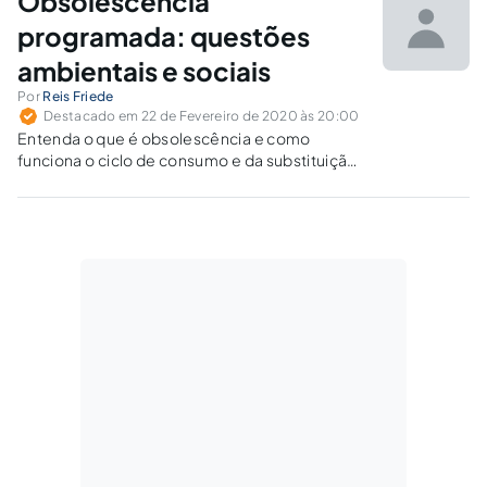
Obsolescência
programada: questões
ambientais e sociais
Por
Reis Friede
Destacado em 22 de Fevereiro de 2020 às 20:00
Entenda o que é obsolescência e como
funciona o ciclo de consumo e da substituição
de produtos que gera exacerbada
necessidade de consumo. O documentário
"Obsolescência programada", dirigido pela
cineasta alemã Cosima Dannoritzer, traz
reflexões sobre o tema.