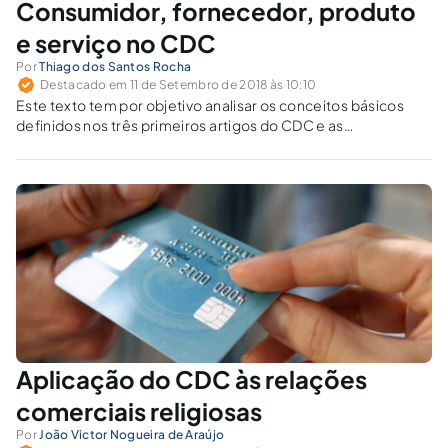
Consumidor, fornecedor, produto
e serviço no CDC
Por
Thiago dos Santos Rocha
Destacado em 11 de Setembro de 2018 às 10:10
Este texto tem por objetivo analisar os conceitos básicos
definidos nos três primeiros artigos do CDC e as
consequências decorrentes dessas noções. As definições a
serem abordadas serão as de consumidor, fornecedor,
produto e serviço.
Aplicação do CDC às relações
comerciais religiosas
Por
João Victor Nogueira de Araújo