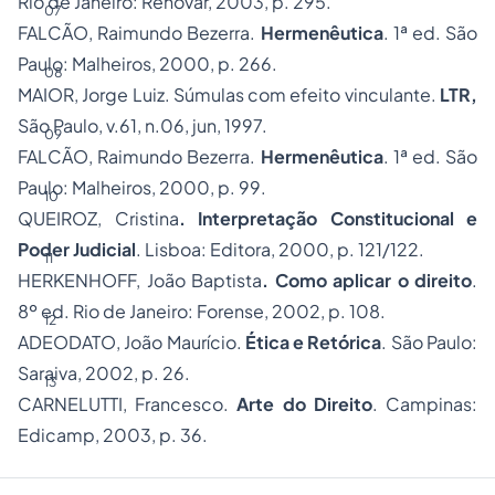
Rio de Janeiro: Renovar, 2003, p. 295.
07
FALCÃO, Raimundo Bezerra.
Hermenêutica
. 1ª ed. São
Paulo: Malheiros, 2000, p. 266.
08
MAIOR, Jorge Luiz. Súmulas com efeito vinculante.
LTR,
São Paulo, v.61, n.06, jun, 1997.
09
FALCÃO, Raimundo Bezerra.
Hermenêutica
. 1ª ed. São
Paulo: Malheiros, 2000, p. 99.
10
QUEIROZ, Cristina
. Interpretação Constitucional e
Poder Judicial
. Lisboa: Editora, 2000, p. 121/122.
11
HERKENHOFF, João Baptista
. Como aplicar o direito
.
8º ed. Rio de Janeiro: Forense, 2002, p. 108.
12
ADEODATO, João Maurício.
Ética e Retórica
. São Paulo:
Saraiva, 2002, p. 26.
13
CARNELUTTI, Francesco.
Arte do Direito
. Campinas:
Edicamp, 2003, p. 36.