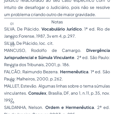
jurídico relacionado ao seu caso específico com o
intuito de desafogar o Judiciário, pois não se resolve
um problema criando outro de maior gravidade.
Notas
01
SILVA, De Plácido.
Vocabulário Jurídico
. 1ª ed. Rio de
Janeiro:Forense, 1987, 3v em 4, p.297.
02
SILVA, De Plácido,
loc. cit
.
03
MANCUSO, Rodolfo de Camargo.
Divergência
Jurisprudencial e Súmula Vinculante
. 2ª ed. São Paulo:
Revista dos Tribunais, 2001, p. 186.
04
FALCÃO, Raimundo Bezerra.
Hermenêutica
. 1ª ed. São
Paulo: Malheiros, 2000, p.262.
05
MALLET, Estevão. Algumas linhas sobre o tema súmulas
vinculantes.
Consulex
, Brasília, DF, ano 1, n.11, p.35, nov.
1997.
06
SALDANHA, Nelson.
Ordem e Hermenêutica
. 2ª ed.