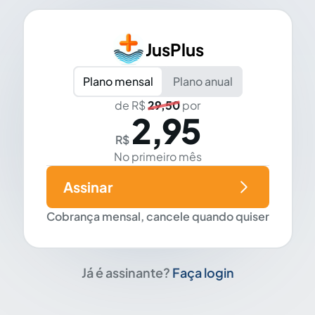
JusPlus
Plano mensal
Plano anual
de R$
29,50
por
2,95
R$
No primeiro mês
Assinar
Cobrança mensal, cancele quando quiser
Já é assinante?
Faça login