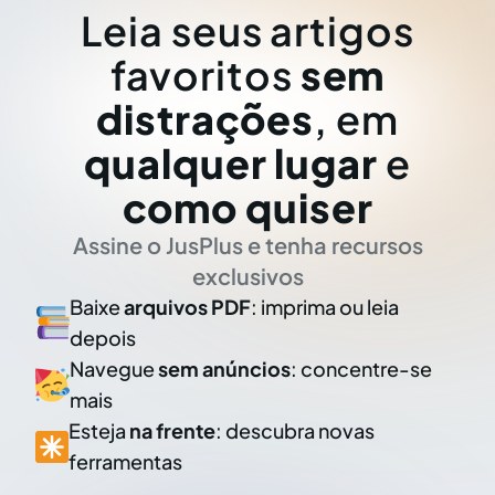
Leia seus artigos
favoritos
sem
distrações
, em
qualquer lugar
e
como quiser
Assine o JusPlus e tenha recursos
exclusivos
Baixe
arquivos PDF
: imprima ou leia
depois
Navegue
sem anúncios
: concentre-se
mais
Esteja
na frente
: descubra novas
ferramentas