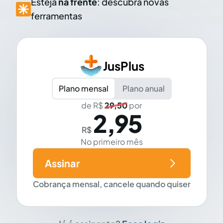
Esteja
na frente
: descubra novas
ferramentas
JusPlus
Plano mensal
Plano anual
de R$
29,50
por
2,95
R$
No primeiro mês
Assinar
Cobrança mensal, cancele quando quiser