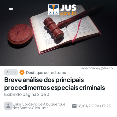
Capa:
pixabay @succo
Destaque dos editores
Artigo
Breve análise dos principais
procedimentos especiais criminais
Exibindo página 2 de 3
Erika Cordeiro de Albuquerque
28/01/2019 às 13:25
dos Santos Silva Lima