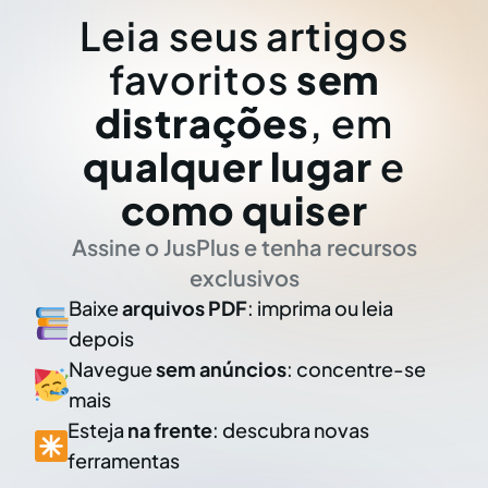
Leia seus artigos
favoritos
sem
distrações
, em
qualquer lugar
e
como quiser
Assine o JusPlus e tenha recursos
exclusivos
Baixe
arquivos PDF
: imprima ou leia
depois
Navegue
sem anúncios
: concentre-se
mais
Esteja
na frente
: descubra novas
ferramentas