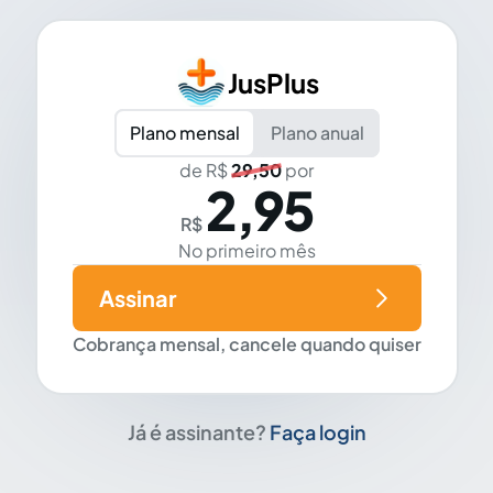
JusPlus
Plano mensal
Plano anual
de R$
29,50
por
2,95
R$
No primeiro mês
Assinar
Cobrança mensal, cancele quando quiser
Já é assinante?
Faça login