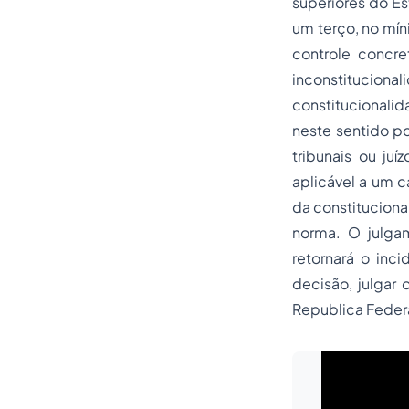
superiores do Es
um terço, no mín
controle concr
inconstitucion
constitucional
neste sentido po
tribunais ou ju
aplicável a um c
da constituciona
norma. O julgam
retornará o inci
decisão, julgar 
Republica Federa