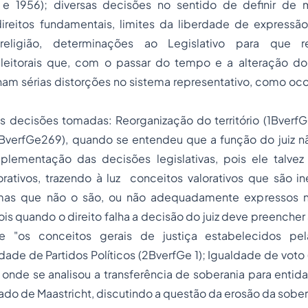
2 e 1956); diversas decisões no sentido de definir de
direitos fundamentais, limites da liberdade de expressã
eligião, determinações ao Legislativo para que re
eleitorais que, com o passar do tempo e a alteração d
nam sérias distorções no sistema representativo, como oc
s decisões tomadas: Reorganização do território (1BverfG
BverfGe269), quando se entendeu que a função do juiz 
lementação das decisões legislativas, pois ele talvez
orativos, trazendo à luz conceitos valorativos que são i
, mas que não o são, ou não adequadamente expressos 
pois quando o direito falha a decisão do juiz deve preenche
"os conceitos gerais de justiça estabelecidos pel
idade de Partidos Políticos (2BverfGe 1); Igualdade de voto 
 onde se analisou a transferência de soberania para entida
tado de Maastricht, discutindo a questão da erosão da sobe