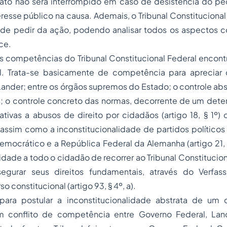
ato não será interrompido em caso de desistência do pedi
resse público na causa. Ademais, o Tribunal Constitucional
 de pedir da ação, podendo analisar todos os aspectos co
ce.
s competências do Tribunal Constitucional Federal encont
. Trata-se basicamente de competência para apreciar c
ander; entre os órgãos supremos do Estado; o controle ab
s; o controle concreto das normas, decorrente de um dete
ativas a abusos de direito por cidadãos (artigo 18, § 1º)
), assim como a inconstitucionalidade de partidos políti
emocrático e a República Federal da Alemanha (artigo 21, § 
lidade a todo o cidadão de recorrer ao Tribunal Constitucio
segurar seus direitos fundamentais, através do Verfas
o constitucional (artigo 93, § 4º, a).
para postular a inconstitucionalidade abstrata de um
m conflito de competência entre Governo Federal, Lan