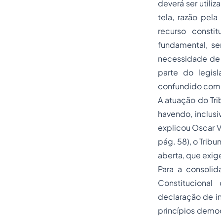
deverá ser utili
tela, razão pela
recurso constit
fundamental, se
necessidade de 
parte do legis
confundido com u
A atuação do Tri
havendo, inclusi
explicou Oscar Vi
pág. 58), o Tribu
aberta, que exig
Para a consolid
Constitucional
declaração de in
princípios democ