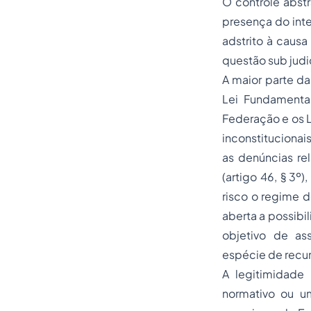
O controle abstr
presença do inte
adstrito à causa
questão sub judi
A maior parte da
Lei Fundamental
Federação e os L
inconstitucionai
as denúncias rel
(artigo 46, § 3º
risco o regime d
aberta a possibi
objetivo de as
espécie de recurs
A legitimidade 
normativo ou u