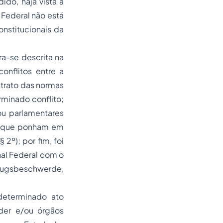
do, haja vista a
 Federal não está
nstitucionais da
ra-se descrita na
onflitos entre a
strato das normas
rminado conflito;
 ou parlamentares
cos que ponham em
2º); por fim, foi
nal Federal com o
sugsbeschwerde,
 determinado ato
der e/ou órgãos