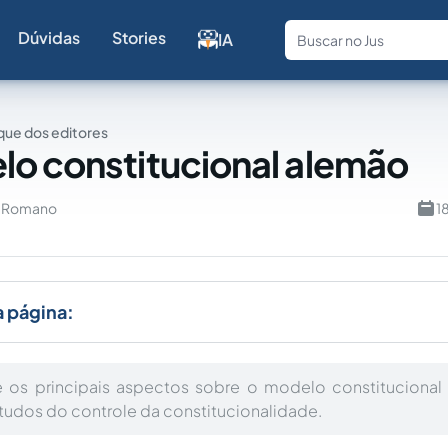
Dúvidas
Stories
IA
Fale com a
ue dos editores
o constitucional alemão
u Romano
1
a página:
 os principais aspectos sobre o modelo constitucional
studos do controle da constitucionalidade.