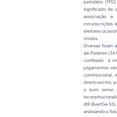
partidário (195
significado de 
associação e r
circunscrições 
eleitores ocasio
Unidos.
Diversas foram a
de Poderes (34 
confinado à imp
julgamentos val
constitucional
direito escrito, 
o bom senso e 
Inconstitucional
(89 BverfGe 55),
analisando o Tra