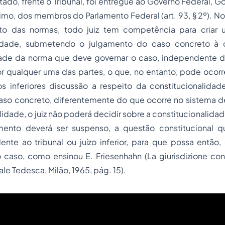
tado, frente o Tribunal, foi entregue ao Governo Federal, G
imo, dos membros do Parlamento Federal (art. 93, § 2º). No
eto das normas, todo juiz tem competência para criar 
alidade, submetendo o julgamento do caso concreto à 
idade da norma que deve governar o caso, independente
r qualquer uma das partes, o que, no entanto, pode ocorr
ízos inferiores discussão a respeito da constitucionalid
aso concreto, diferentemente do que ocorre no sistema de
lidade, o juiz não poderá decidir sobre a constitucionalida
ento deverá ser suspenso, a questão constitucional q
dente ao tribunal ou juízo inferior, para que possa entã
o caso, como ensinou E. Friesenhahn (La giurisdizione cons
le Tedesca, Milão, 1965, pág. 15).