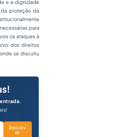
de e a dignidade
o da proteção da
stitucionalmente
 necessárias para
ois os ataques à
vo dos direitos
 onde se discutiu
us!
 entrada.
ais!
Inscrev
er