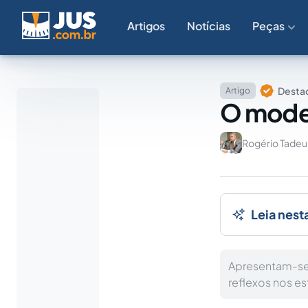
Artigos
Notícias
Peças
Destaq
Artigo
O model
Rogério Tade
Leia nest
Apresentam-se
reflexos nos e