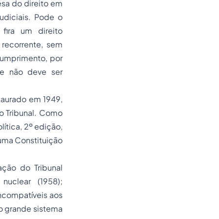
esa do direito em
judiciais. Pode o
 fira um direito
 recorrente, sem
cumprimento, por
ue não deve ser
staurado em 1949,
do Tribunal. Como
lítica, 2º edição,
e uma Constituição
ação do Tribunal
nuclear (1958);
incompatíveis aos
o grande sistema