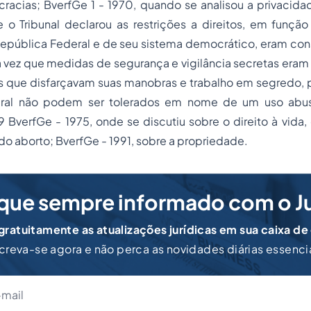
racias; BverfGe 1 - 1970, quando se analisou a privacida
o Tribunal declarou as restrições a direitos, em funçã
República Federal e de seu sistema democrático, eram con
ma vez que medidas de segurança e vigilância secretas eram
s que disfarçavam suas manobras e trabalho em segredo, p
eral não podem ser tolerados em nome de um uso abusi
 BverfGe - 1975, onde se discutiu sobre o direito à vida,
do aborto; BverfGe - 1991, sobre a propriedade.
que sempre informado com o J
ratuitamente as atualizações jurídicas em sua caixa de
creva-se agora e não perca as novidades diárias essenci