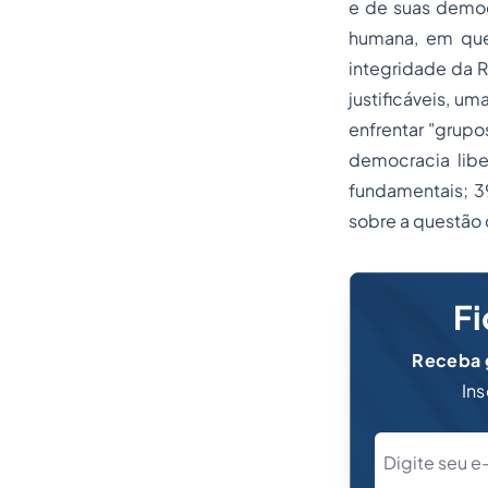
e de suas democ
humana, em que 
integridade da 
justificáveis, u
enfrentar "grupo
democracia lib
fundamentais; 39
sobre a questão 
Fi
Receba g
Ins