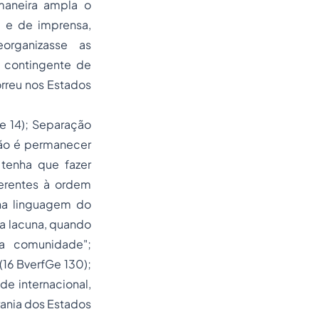
 maneira ampla o
o e de imprensa,
organizasse as
o contingente de
orreu nos Estados
e 14); Separação
não é permanecer
 tenha que fazer
nerentes à ordem
na linguagem do
r a lacuna, quando
a comunidade";
(16 BverfGe 130);
de internacional,
rania dos Estados