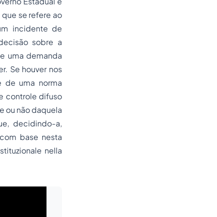
overno Estadual e
 que se refere ao
um incidente de
decisão sobre a
 de uma demanda
er. Se houver nos
ade de uma norma
 controle difuso
de ou não daquela
ue, decidindo-a,
o, com base nesta
tituzionale nella