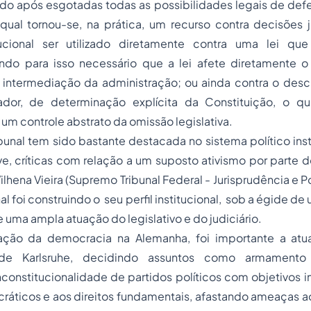
zado após esgotadas todas as possibilidades legais de def
 qual tornou-se, na prática, um recurso contra decisões 
ucional ser utilizado diretamente contra uma lei que
ndo para isso necessário que a lei afete diretamente o
intermediação da administração; ou ainda contra o des
lador, de determinação explícita da Constituição, o q
m controle abstrato da omissão legislativa.
bunal tem sido bastante destacada no sistema político in
ve, críticas com relação a um suposto ativismo por parte 
lhena Vieira (Supremo Tribunal Federal - Jurisprudência e Po
nal foi construindo o seu perfil institucional, sob a égide d
e uma ampla atuação do legislativo e do judiciário.
ação da democracia na Alemanha, foi importante a atu
 de Karlsruhe, decidindo assuntos como armamento 
constitucionalidade de partidos políticos com objetivos 
ráticos e aos direitos fundamentais, afastando ameaças a