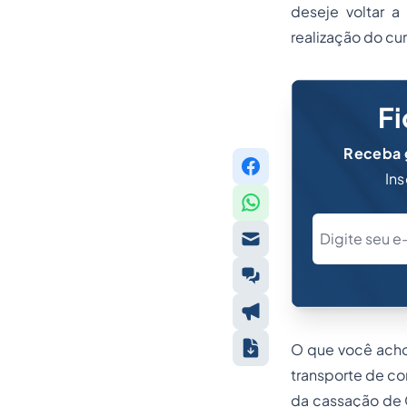
deseje voltar a
realização do cur
Fi
Receba g
Ins
O que você acho
transporte de co
da cassação de 