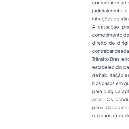
contrabandeados
judicialmente, 
infrações de trân
A cassação por
cometimento de i
direito de dirig
contrabandeada
Trânsito Brasile
estabelecido pa
de habilitação e 
Nos casos em qu
para dirigir, a 
anos. Os condu
penalidades indi
é, 5 anos, imped