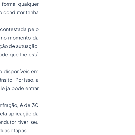
a forma, qualquer
o condutor tenha
 contestada pelo
u no momento da
ação de autuação,
ade que lhe está
o disponíveis em
sito. Por isso, a
e já pode entrar
infração, é de 30
pela aplicação da
ndutor tiver seu
duas etapas.