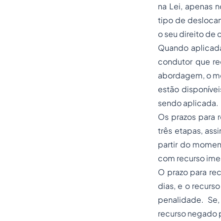
na Lei, apenas n
tipo de desloca
o seu direito de 
Quando aplicada
condutor que r
abordagem, o mot
estão disponíve
sendo aplicada.
Os prazos para 
três etapas, ass
partir do momen
com recurso ime
O prazo para rec
dias, e o recurs
penalidade. Se,
recurso negado p