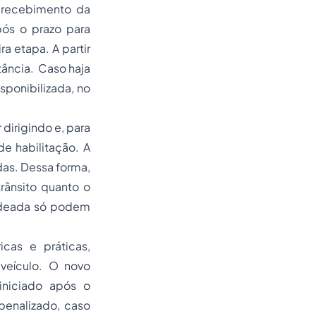
e recebimento da
pós o prazo para
a etapa. A partir
stância. Caso haja
sponibilizada, no
 dirigindo e, para
de habilitação. A
das. Dessa forma,
rânsito quanto o
andeada só podem
cas e práticas,
 veículo. O novo
niciado após o
enalizado, caso