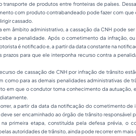
o transporte de produtos entre fronteiras de países. Dess
mento com produto contrabandeado pode fazer com que 
dirigir cassado.
 em âmbito administrativo, a cassação da CNH pode ser
ecebe a penalidade. Após o cometimento da infração, o
orista é notificado e, a partir da data constante na notific
is prazos para que ele interponha
recurso
contra a penalid
recurso de cassação de CNH por infração de trânsito estã
im como para as demais penalidades administrativas de trân
to em que o condutor toma conhecimento da autuação, el
diatamente.
orrer, a partir da data da notificação do cometimento de 
o deve ser encaminhado ao órgão de trânsito responsável 
 na primeira etapa, constituída pela defesa prévia, o co
elas autoridades de trânsito, ainda pode recorrer em mais 