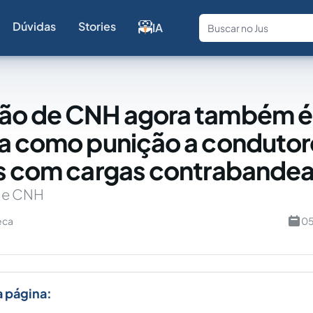
Dúvidas
Stories
IA
Fale com a
ão de CNH agora também é
a como punição a condutor
s com cargas contrabande
 e CNH
eca
05
a página: