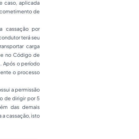
e caso, aplicada
o cometimento de
a cassação por
condutor terá seu
ansportar carga
de no Código de
s. Após o período
mente o processo
ssui a permissão
 de dirigir por 5
além das demais
a cassação, isto