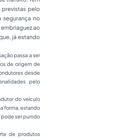
previstas pelo
a segurança no
 a embriaguez ao
ue, já estando
sação passa a ser
tos de origem de
condutores desde
enalidades pelo
dutor do veículo
a forma, estando
á pode ser punido
rte de produtos