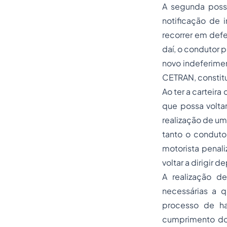
A segunda possi
notificação de 
recorrer em defe
daí, o condutor p
novo indeferimen
CETRAN, constitu
Ao ter a carteira
que possa voltar
realização de um
tanto o conduto
motorista penal
voltar a dirigir 
A realização d
necessárias a q
processo de ha
cumprimento do