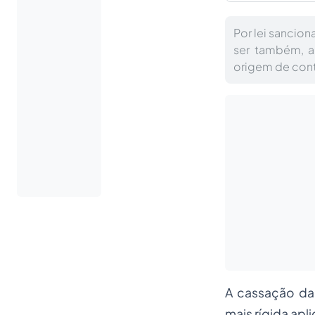
Por lei sancion
ser também, a
origem de con
A cassação da 
mais rígida ap