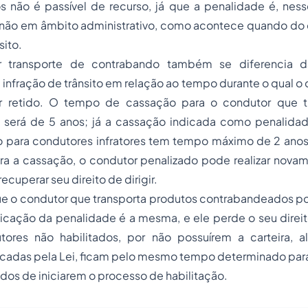
 não é passível de recurso, já que a penalidade é, ness
e não em âmbito administrativo, como acontece quando d
sito.
 transporte de contrabando também se diferencia d
nfração de trânsito em relação ao tempo durante o qual o 
ir retido. O
tempo de cassação
para o condutor que tr
 será de 5 anos; já a cassação indicada como penalida
iro para condutores infratores tem tempo máximo de 2 ano
ra a cassação, o condutor penalizado pode realizar nova
recuperar seu direito de dirigir.
e o condutor que transporta produtos contrabandeados po
aplicação da penalidade é a mesma, e ele perde o seu direito
tores não habilitados, por não possuírem a carteira, 
cadas pela Lei, ficam pelo mesmo tempo determinado para 
idos de iniciarem o processo de habilitação.