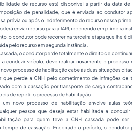
bilidade de recurso está disponível a partir da data d
imposição de penalidade, que é enviada ao condutor a
sa prévia ou após o indeferimento do recurso nessa primeir
oderá enviar recurso para a JARI, recorrendo em primeira in
to, o condutor pode recorrer na terceira etapa que lhe é di
ída pelo recurso em segunda instância.
 cassada, o condutor perde totalmente o direito de continuar
 a conduzir veículo, deve realizar novamente o processo 
 novo processo de habilitação cabe às duas situações cita
r que perde a CNH pelo cometimento de infrações de t
izado com a cassação por transporte de carga contrab
depois de repetir o processo de habilitação.
e um novo processo de habilitação envolve aulas teóri
ualquer pessoa que deseja estar habilitada a conduzir
bilitação para quem teve a CNH cassada pode ser i
 tempo de cassação. Encerrado o período, o condutor p