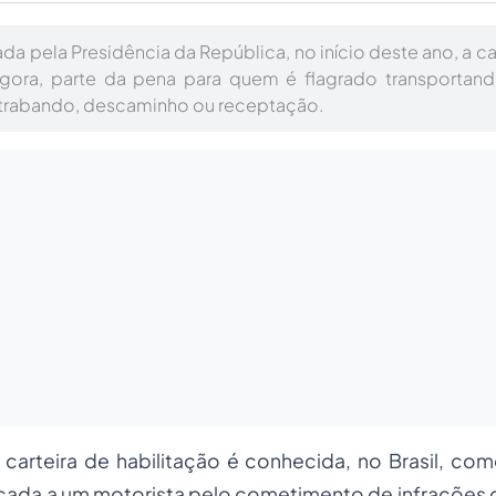
ada pela Presidência da República, no início deste ano, a 
gora, parte da pena para quem é flagrado transportan
trabando, descaminho ou receptação.
carteira de habilitação é conhecida, no Brasil, co
licada a um motorista pelo cometimento de infrações d