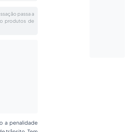
cassação passa a
do produtos de
mo a penalidade
e trânsito. Tem