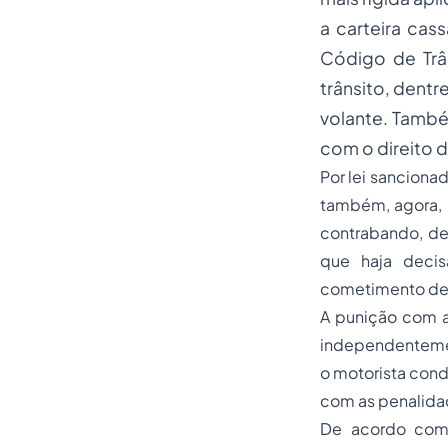
a carteira cas
Código de Trâ
trânsito, dentr
volante. També
com o direito d
Por lei sanciona
também, agora, 
contrabando, d
que haja decis
cometimento des
A punição com a 
independentement
o motorista cond
com as penalidade
De acordo com 