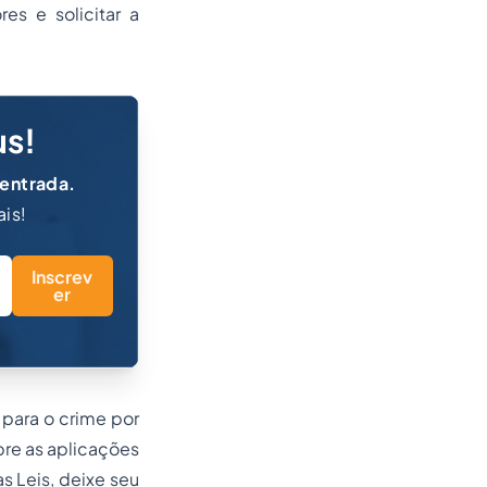
es e solicitar a
us!
 entrada.
ais!
Inscrev
er
para o crime por
re as aplicações
 Leis, deixe seu