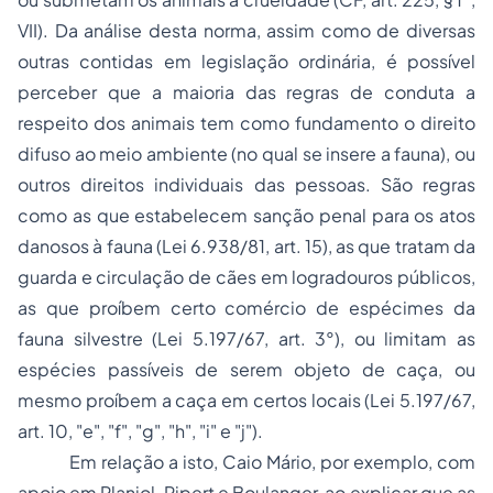
VII). Da análise desta norma, assim como de diversas
outras contidas em legislação ordinária, é possível
perceber que a maioria das regras de conduta a
respeito dos animais tem como fundamento o direito
difuso ao meio ambiente (no qual se insere a fauna), ou
outros direitos individuais das pessoas. São regras
como as que estabelecem sanção penal para os atos
danosos à fauna (Lei 6.938/81, art. 15), as que tratam da
guarda e circulação de cães em logradouros públicos,
as que proíbem certo comércio de espécimes da
fauna silvestre (Lei 5.197/67, art. 3°), ou limitam as
espécies passíveis de serem objeto de caça, ou
mesmo proíbem a caça em certos locais (Lei 5.197/67,
art. 10, "e", "f", "g", "h", "i" e "j").
Em relação a isto, Caio Mário, por exemplo, com
apoio em Planiol, Ripert e Boulanger, ao explicar que as