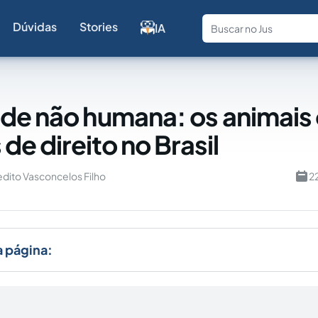
Dúvidas
Stories
IA
Fale com a
de não humana: os animai
 de direito no Brasil
dito Vasconcelos Filho
2
a página: