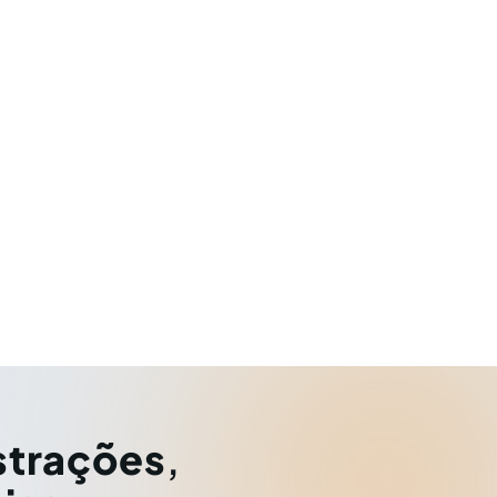
strações
,