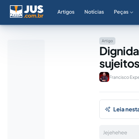
Artigos
Notícias
Peças
Artigo
Dignida
sujeitos
Francisco Expe
Leia nest
Jejehehee