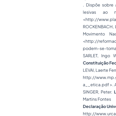
. Dispõe sobre 
lesivas ao 
<http://www.pla
ROCKENBACH, Li
Movimento Na
<http://reform
podem-se-tornar
SARLET, Ingo 
Constituição Fed
LEVAI, Laerte Fe
http://www.mp.
a__etica.pdf >.
SINGER, Peter.
Martins Fontes
Declaração Unive
http://www.ur