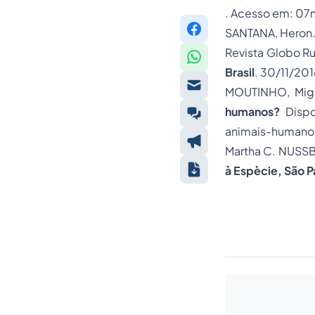
. Acesso em: 07
SANTANA, Heron
Revista Globo Rur
Brasil
. 30/11/20
MOUTINHO, Mig
humanos?
Dispo
animais-humanos
Martha C. NUS
à Espècie, São P