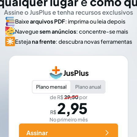
qualquer lugar
e
como qu
Assine o JusPlus e tenha recursos exclusivos
Baixe
arquivos PDF
: imprima ou leia depois
Navegue
sem anúncios
: concentre-se mais
Esteja
na frente
: descubra novas ferramentas
JusPlus
Plano mensal
Plano anual
de R$
29,50
por
2,95
R$
No primeiro mês
Assinar