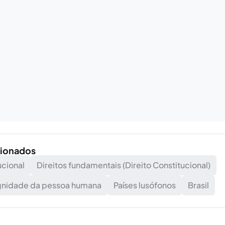
cionados
ucional
Direitos fundamentais (Direito Constitucional)
ignidade da pessoa humana
Países lusófonos
Brasil