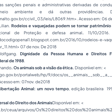
as sanções penais e administrativas derivadas de condu
meio ambiente e dá outras providências. Di
nalto.gov.br/ccivil_03/leis/L8069.htm>. Acesso em: 06 de
lian.
Rodeios e vaquejadas podem se tornar patrimônio c
cional de Proteção e defesa animal
.
11/10/2016
adocodigopenal1.blogspot.com.br/2016/10/rodeios-e-vaq
_11.html> 07 de nov. De 2018
Wolfgang.
Dignidade da Pessoa Humana e Direitos F
eral de 1988
.
rnando
. Os animais sob a visão da ética.
Disponível em: <
go.gov.br/portalweb/hp/9/docs/os__animais__sob__a_
 Acesso em: 07nov. de2018
Libertação Animal: um novo tempo
, edição brasileira 1
rsal do Direito dos Animais
Disponível em: <
ca.br/ceua/arquivos/Os%20direitos%20dos%20animais