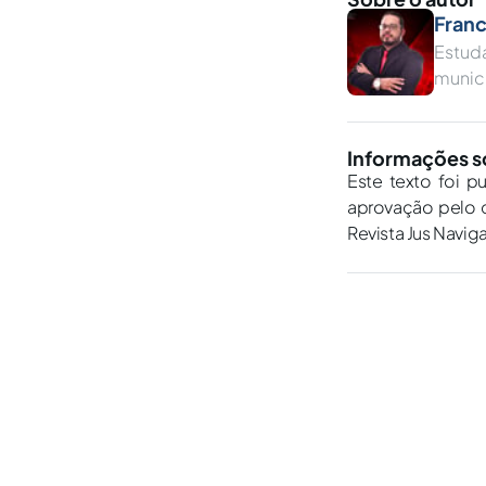
Franc
Estud
munici
Informações s
Este texto foi p
aprovação pelo c
Revista Jus Navig