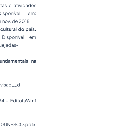
tas e atividades
sponível em:
 nov. de 2018.
ultural do país.
. Disponível em
uejadas-
undamentais na
_visao__d
994 – EditotaWmf
%20UNESCO.pdf>