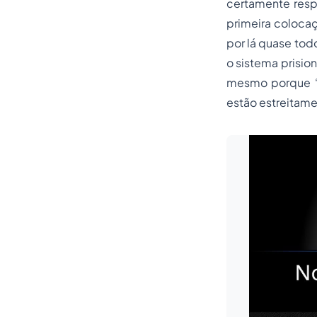
certamente resp
primeira coloca
por lá quase todo
o sistema prisio
mesmo porque “a
estão estreitame