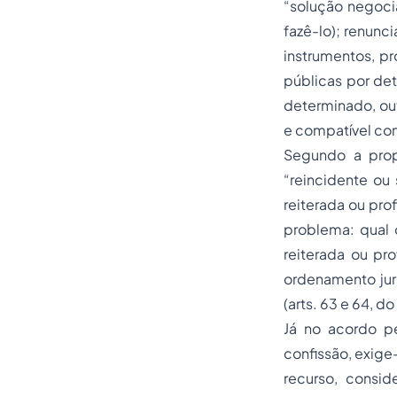
“solução negocia
fazê-lo); renunc
instrumentos, p
públicas por det
determinado, out
e compatível com
Segundo a prop
“reincidente ou
reiterada ou prof
problema: qual o
reiterada ou pro
ordenamento jur
(arts. 63 e 64, d
Já no acordo pe
confissão, exige
recurso, consi