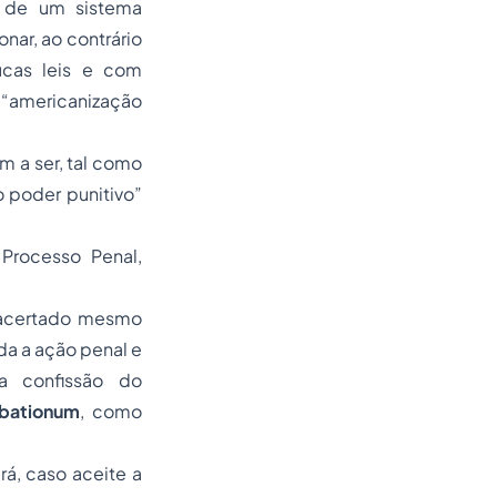
s de um sistema
nar, ao contrário
ucas leis e com
a “americanização
 a ser, tal como
 poder punitivo”
Processo Penal,
 acertado mesmo
da a ação penal e
a confissão do
obationum
, como
á, caso aceite a