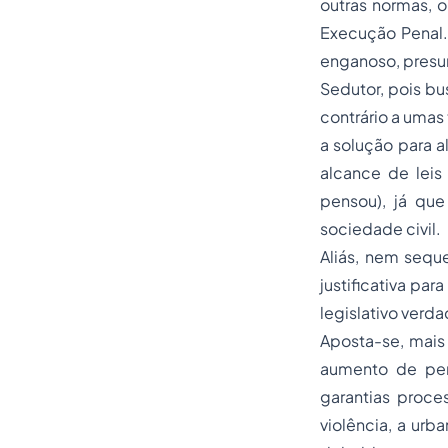
outras normas, o
Execução Penal.
enganoso, presun
Sedutor, pois bu
contrário a umas
a solução para 
alcance de leis
pensou), já qu
sociedade civil.
Aliás, nem sequ
justificativa pa
legislativo verd
Aposta-se, mais
aumento de pen
garantias proce
violência, a urb