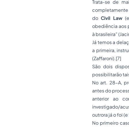
Trata-se de ma
completamente d
do
Civil Law
(
obediência aos p
à brasileira” (Jac
Já temos a delaç
a primeira, ins
(Zaffaroni).[7]
São dois dispo
possibilitarão tai
No art. 28-A, 
antes do process
anterior ao c
investigado/ac
outrora já o foi (
No primeiro caso