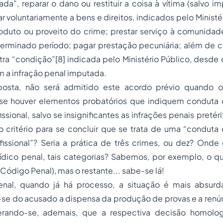
da”, reparar o dano ou restituir a coisa à vítima (salvo i
iar voluntariamente a bens e direitos, indicados pelo Minist
roduto ou proveito do crime; prestar serviço à comunidad
erminado período; pagar prestação pecuniária; além de cu
ra “condição”[8] indicada pelo Ministério Público, desde
 a infração penal imputada.
osta, não será admitido este acordo prévio quando o 
 se houver elementos probatórios que indiquem conduta cr
issional, salvo se insignificantes as infrações penais pretéri
 critério para se concluir que se trata de uma “conduta c
fissional”? Seria a prática de três crimes, ou dez? Onde
ídico penal, tais categorias? Sabemos, por exemplo, o qu
o Código Penal), mas o restante... sabe-se lá!
nal, quando já há processo, a situação é mais absurd
-se do acusado a dispensa da produção de provas e a renún
derando-se, ademais, que a respectiva decisão homolog