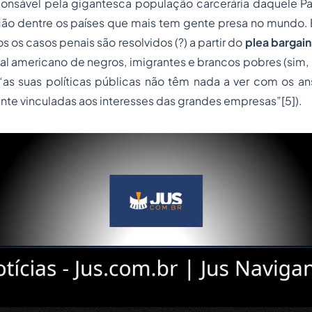
onsável pela gigantesca população carcerária daquele Paí
ção dentre os países que mais tem gente presa no mundo. 
s os casos penais são resolvidos (?) a partir do
plea bargain
nal americano de negros, imigrantes e brancos pobres (sim,
s suas políticas públicas não têm nada a ver com os an
nte vinculadas aos interesses das grandes empresas”[5]).