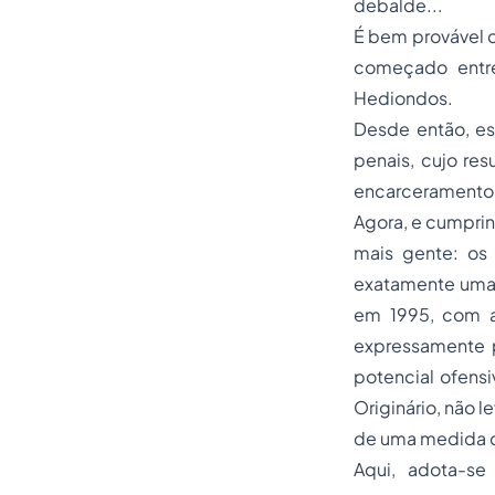
debalde...
É bem provável q
começado entre
Hediondos.
Desde então, es
penais, cujo re
encarceramento
Agora, e cumpri
mais gente: os
exatamente uma 
em 1995, com a 
expressamente p
potencial ofensiv
Originário, não l
de uma medida d
Aqui, adota-se