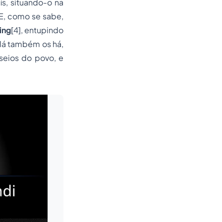
s, situando-o na
E, como se sabe,
ing
[4], entupindo
 lá também os há,
seios do povo, e
Leia mais