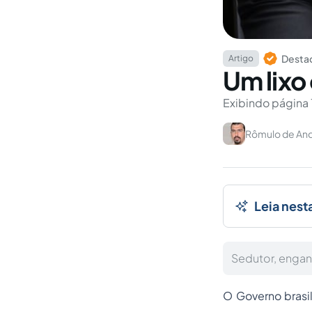
Destaq
Artigo
Um lix
Exibindo página 
Rômulo de And
Leia nest
Sedutor, engan
O Governo brasil