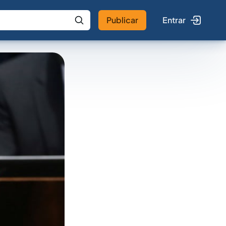
Publicar
Entrar
 IA
Buscar no Jus