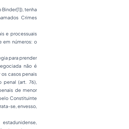
Binder[1]), tenha
chamados Crimes
is e processuais
se em números: o
gia para prender
Negociada não é
 os casos penais
penal (art. 76),
 penais de menor
 pelo Constituinte
Trata-se, envesso,
 estadunidense,