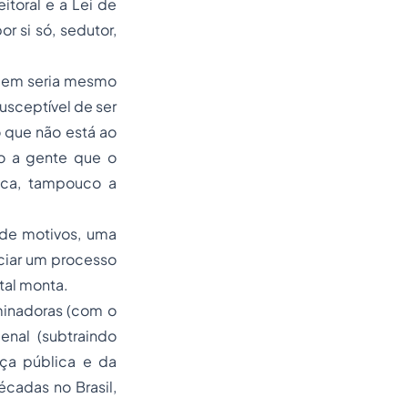
toral e a Lei de
 si só, sedutor,
 quem seria mesmo
usceptível de ser
 que não está ao
mo a gente que o
ica, tampouco a
 de motivos, uma
iciar um processo
tal monta.
minadoras (com o
nal (subtraindo
nça pública e da
cadas no Brasil,