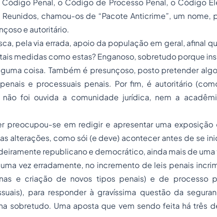
 Código Penal, o Código de Processo Penal, o Código Elei
 Reunidos, chamou-os de “Pacote Anticrime”, um nome, por
çoso e autoritário.
sca, pela via errada, apoio da população em geral, afinal
 tais medidas como estas? Enganoso, sobretudo porque ins
alguma coisa. Também é presunçoso, posto pretender algo
 penais e processuais penais. Por fim, é autoritário (co
e não foi ouvida a comunidade jurídica, nem a acadêm
er preocupou-se em redigir e apresentar uma exposição
ra as alterações, como sói (e deve) acontecer antes de se in
adeiramente republicano e democrático, ainda mais de uma 
 uma vez erradamente, no incremento de leis penais incri
as e criação de novos tipos penais) e de processo pe
ssuais), para responder à gravíssima questão da segura
ana sobretudo. Uma aposta que vem sendo feita há três dé