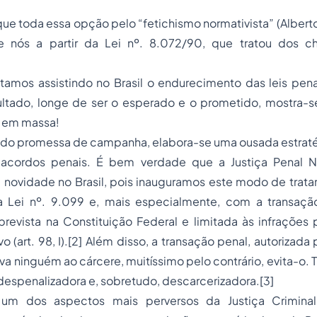
ue toda essa opção pelo “fetichismo normativista” (Alberto 
 nós a partir da Lei nº. 8.072/90, que tratou dos 
tamos assistindo no Brasil o endurecimento das leis pena
sultado, longe de ser o esperado e o prometido, mostra-
 em massa!
ndo promessa de campanha, elabora-se uma ousada estraté
 acordos penais. É bem verdade que a Justiça Penal 
novidade no Brasil, pois inauguramos este modo de tratar
Lei nº. 9.099 e, mais especialmente, com a transação 
revista na Constituição Federal e limitada às infrações
o (art. 98, I).[2] Além disso, a transação penal, autorizada
eva ninguém ao cárcere, muitíssimo pelo contrário, evita-o. 
espenalizadora e, sobretudo, descarcerizadora.[3]
 um dos aspectos mais perversos da Justiça Criminal