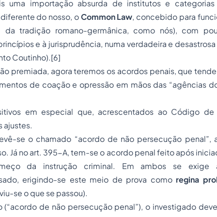
is uma importação absurda de institutos e categoria
iferente do nosso, o
Common Law
, concebido para funcio
e da tradição romano-germânica, como nós), com po
rincípios e à jurisprudência, numa verdadeira e desastros
into Coutinho).[6]
ão premiada, agora teremos os acordos penais, que tendem
trumentos de coação e opressão em mãos das “agências do
sitivos em especial que, acrescentados ao Código de 
s ajustes.
prevê-se o chamado “acordo de não persecução penal”,
o. Já no art. 395-A, tem-se o acordo penal feito após inicia
omeço da instrução criminal. Em ambos se exige 
usado, erigindo-se este meio de prova como
regina pr
e viu-se o que se passou).
 (“acordo de não persecução penal”), o investigado dever