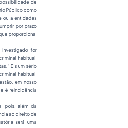
mpossibilidade de
ério Público como
e ou a entidades
mprir, por prazo
 que proporcional
investigado for
iminal habitual,
tas.” Eis um sério
riminal habitual,
 estão, em nosso
e é reincidência
a, pois, além da
cia ao direito de
atória será uma