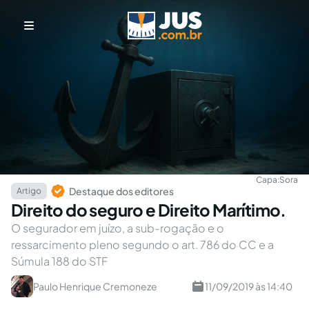
Capa:
Sora
Destaque dos editores
Artigo
Direito do seguro e Direito Marítimo.
O segurador em juízo, a sub-rogação e o
ressarcimento pleno segundo o art. 786 do CC e a
Súmula 188 do STF
Paulo Henrique Cremoneze
11/09/2019 às 14:40