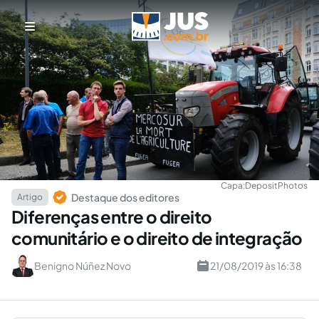
Capa:
DepositPhotos
Destaque dos editores
Artigo
Diferenças entre o direito
comunitário e o direito de integração
Benigno Núñez Novo
21/08/2019 às 16:38