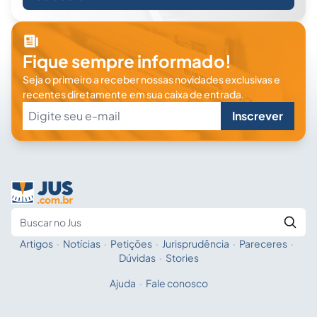
Fique sempre informado!
Seja o primeiro a receber nossas novidades exclusivas e
recentes diretamente em sua caixa de entrada.
Inscrever
Artigos
·
Notícias
·
Petições
·
Jurisprudência
·
Pareceres
·
Fale com a IA
Buscar no Jus
Dúvidas
·
Stories
Ajuda
·
Fale conosco