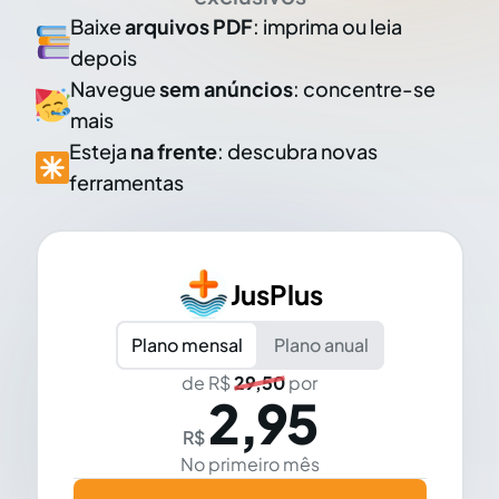
Baixe
arquivos PDF
: imprima ou leia
depois
Navegue
sem anúncios
: concentre-se
mais
Esteja
na frente
: descubra novas
ferramentas
JusPlus
Plano mensal
Plano anual
de R$
29,50
por
2,95
R$
No primeiro mês