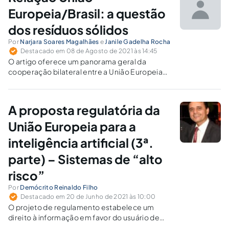
Europeia/Brasil: a questão
dos resíduos sólidos
Por
Narjara Soares Magalhães
e
Janile Gadelha Rocha
Destacado em 08 de Agosto de 2021 às 14:45
O artigo oferece um panorama geral da
cooperação bilateral entre a União Europeia
(EU) e o Brasil na questão dos resíduos sólidos,
comparando as políticas adotadas por ambos.
A proposta regulatória da
União Europeia para a
inteligência artificial (3ª.
parte) – Sistemas de “alto
risco”
Por
Demócrito Reinaldo Filho
Destacado em 20 de Junho de 2021 às 10:00
O projeto de regulamento estabelece um
direito à informação em favor do usuário de
um sistema de IA, concretizando o princípio da