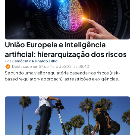
União Europeia e inteligência
artificial: hierarquização dos riscos
Por
Demócrito Reinaldo Filho
Destacado em 27 de Maio de 2021 às 08:40
Segundo uma visão regulatória baseada nos riscos (risk-
based regulatory approach), as restrições e exigências
aumentam conforme maiores sejam os riscos que os
sistemas de IA possam oferecer a direitos e garantias
fundamentais dos indivíduos.