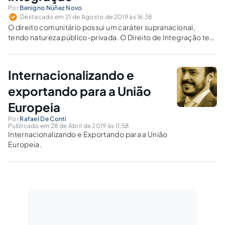
Por
Benigno Núñez Novo
Destacado em 21 de Agosto de 2019 às 16:38
O direito comunitário possui um caráter supranacional,
tendo natureza público-privada. O Direito de Integração tem
como objeto a integração para proteção e consolidação de
objetivos comuns, geralmente entre países próximos
geograficamente.
Internacionalizando e
exportando para a União
Europeia
Por
Rafael De Conti
Publicado em 28 de Abril de 2019 às 11:58
Internacionalizando e Exportando para a União
Europeia.