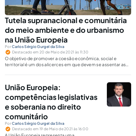
Tutela supranacional e comunitária
do meio ambiente e do urbanismo
na União Europeia
Por
Carlos Sérgio Gurgel da Silva
Destacado em 20 de Maio de 2021 às 11:30
O objetivo de promover a coesão econômica, social e
territorial é um dos alicerces em que devem se assentar as
políticas de desenvolvimento em todo o continente
europeu.
União Europeia:
competências legislativas
e soberania no direito
comunitário
Por
Carlos Sérgio Gurgel da Silva
Destacado em 19 de Maio de 2021 às 16:00
A União Europeia representa uma