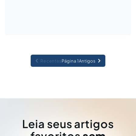
Recentes
Página 1
Antigos
Leia seus artigos
favoritos
sem