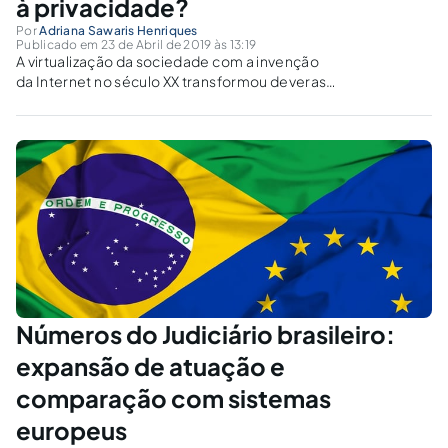
à privacidade?
Por
Adriana Sawaris Henriques
Publicado em 23 de Abril de 2019 às 13:19
A virtualização da sociedade com a invenção
da Internet no século XX transformou deveras
as relações sociais. Com esta preocupação
deram origem ao Regulamento Europeu nº.
2016/679, que foi a base para a Nova Lei de
Proteção de Dados brasileira.
Números do Judiciário brasileiro:
expansão de atuação e
comparação com sistemas
europeus