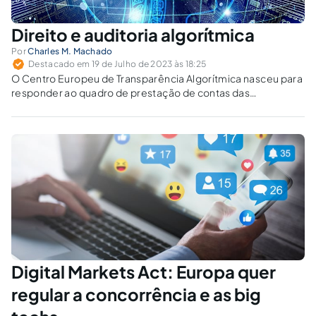
Direito e auditoria algorítmica
Por
Charles M. Machado
Destacado em 19 de Julho de 2023 às 18:25
O Centro Europeu de Transparência Algorítmica nasceu para
responder ao quadro de prestação de contas das
plataformas online estabelecido pela Lei dos Serviços
Digitais e para se tornar um auditor algorítmico. No Brasil
estamos engatinhando, colhendo frutos de um período de
atraso na regulamentação.
Digital Markets Act: Europa quer
regular a concorrência e as big