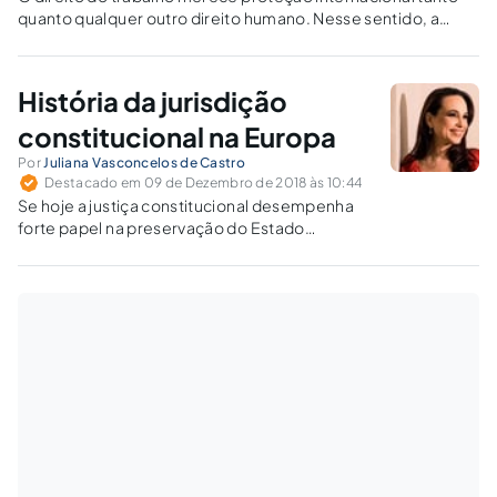
quanto qualquer outro direito humano. Nesse sentido, a
Corte Europeia de Direitos Humanos, a mais antiga na
proteção destes direitos, vem atuando em 41 países,
salvaguardando, inclusive, esta questão.
História da jurisdição
constitucional na Europa
Por
Juliana Vasconcelos de Castro
Destacado em 09 de Dezembro de 2018 às 10:44
Se hoje a justiça constitucional desempenha
forte papel na preservação do Estado
democrático de direito, nem sempre foi assim.
Conheça as origens da jurisdição
constitucional no ambiente europeu e
entenda como influenciou os países
romanistas, como o Brasil.