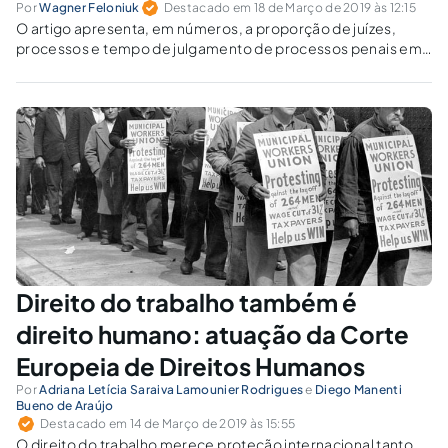
Por
Wagner Feloniuk
Destacado em 18 de Março de 2019 às 12:15
O artigo apresenta, em números, a proporção de juízes,
processos e tempo de julgamento de processos penais em
perspectiva comparada, mostrando como o Brasil está em
relação aos países da Europa.
Direito do trabalho também é
direito humano: atuação da Corte
Europeia de Direitos Humanos
Por
Adriana Letícia Saraiva Lamounier Rodrigues
e
Diego Manenti
Bueno de Araújo
Destacado em 14 de Março de 2019 às 15:55
O direito do trabalho merece proteção internacional tanto