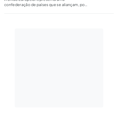
confederação de países que se aliançam, por
força do Tratado da União Europeia e pelo
Tratado sobre o Funcionamento da União
Europeia. No entanto, a legislação nacional
ainda precisa ser observada e respeitada.