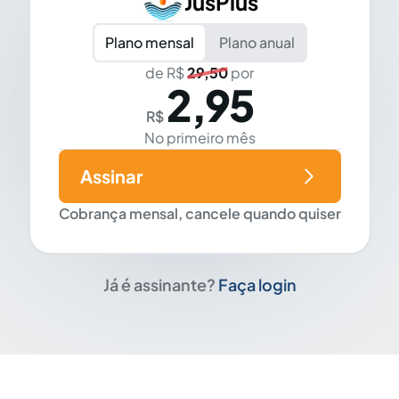
JusPlus
Plano mensal
Plano anual
de R$
29,50
por
2,95
R$
No primeiro mês
Assinar
Cobrança mensal, cancele quando quiser
Já é assinante?
Faça login