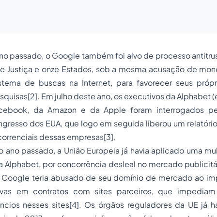
o passado, o Google também foi alvo de processo antitrus
 Justiça e onze Estados, sob a mesma acusação de monop
tema de buscas na Internet, para favorecer seus própr
squisas[2]. Em julho deste ano, os executivos da Alphabet
cebook, da Amazon e da Apple foram interrogados p
ngresso dos EUA, que logo em seguida liberou um relatóri
correnciais dessas empresas[3].
o ano passado, a União Europeia já havia aplicado uma mul
a Alphabet, por concorrência desleal no mercado publicitá
. O Google teria abusado de seu domínio de mercado ao im
itivas em contratos com sites parceiros, que impediam
cios nesses sites[4]. Os órgãos reguladores da UE já 