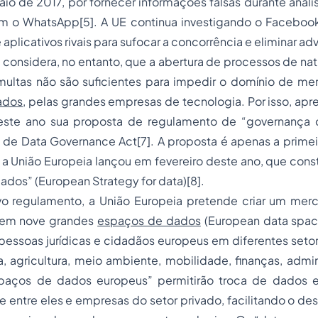
o de 2017, por fornecer informações falsas durante análi
m o WhatsApp[5]. A UE continua investigando o Facebook
aplicativos rivais para sufocar a concorrência e eliminar adv
 considera, no entanto, que a abertura de processos de natu
multas não são suficientes para impedir o domínio de m
ados
, pelas grandes empresas de tecnologia. Por isso, apr
ste ano sua proposta de regulamento de “governança 
de Data Governance Act[7]. A proposta é apenas a prime
 União Europeia lançou em fevereiro deste ano, que consti
ados” (European Strategy for data)[8].
o regulamento, a União Europeia pretende criar um me
o em nove grandes
espaços de dados
(European data space
pessoas jurídicas e cidadãos europeus em diferentes seto
ia, agricultura, meio ambiente, mobilidade, finanças, admi
spaços de dados europeus” permitirão troca de dados 
 entre eles e empresas do setor privado, facilitando o d