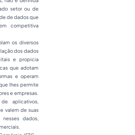
, não é definida
ado setor ou de
ade de dados que
m competitiva
olam os diversos
ulação dos dados
tais e propicia
ticas que adotam
formas e operam
que lhes permite
ores e empresas.
e aplicativos,
se valem de suas
e nesses dados,
merciais.