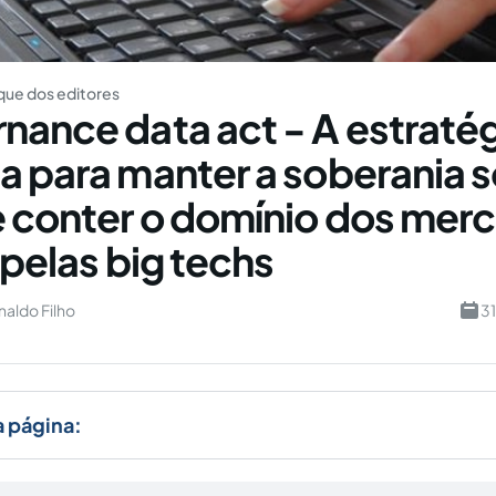
ue dos editores
nance data act - A estraté
a para manter a soberania 
 conter o domínio dos mer
 pelas big techs
aldo Filho
3
a página: