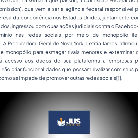
ivo que, na semana que passou, a Comissão Federal do
omission), que vem a ser a agência federal responsável 
fesa da concorrência nos Estados Unidos, juntamente c
ados, ingressou com duas ações judiciais contra o Facebo
mínio nas redes sociais por meio de monopólio ile
. A Procuradora-Geral de Nova York, Letitia James, afirm
e monopólio para esmagar rivais menores e exterminar
 acesso aos dados de sua plataforma a empresas pa
ão criar funcionalidades que possam rivalizar com seus p
como as impede de promover outras redes sociais[1].