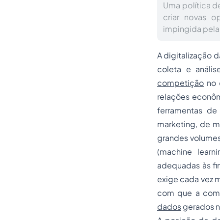
Uma política d
criar novas o
impingida pela
A digitalização 
coleta e análi
competição
no 
relações econôm
ferramentas de
marketing, de m
grandes volumes
(machine learni
adequadas às fi
exige cada vez m
com que a comp
dados
gerados n