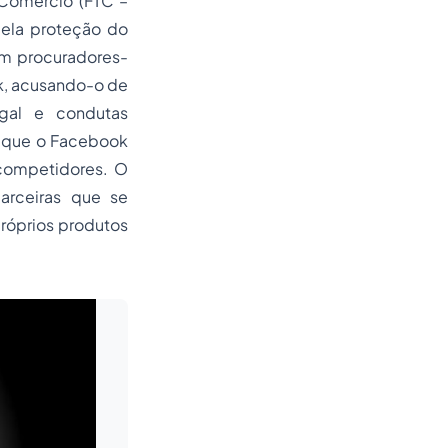
 Comércio (FTC –
pela proteção do
om procuradores-
ok, acusando-o de
gal e condutas
ou que o Facebook
 competidores. O
rceiras que se
róprios produtos
Leia mais