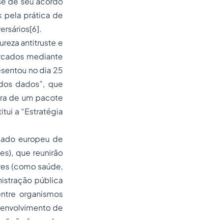
se de seu acordo
 pela prática de
ersários[6].
reza antitruste e
ercados mediante
esentou no dia 25
dos dados”, que
ira de um pacote
tui a “Estratégia
rcado europeu de
s), que reunirão
res (como saúde,
nistração pública
entre organismos
esenvolvimento de