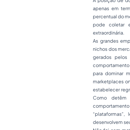
A posição de do
apenas em term
percentual do m
pode coletar e
extraordinária.
As grandes empr
nichos dos merc
gerados pelos 
comportamento a
para dominar m
marketplaces on
estabelecer reg
Como detê
comportamento d
“plataformas”,
desenvolvem seus