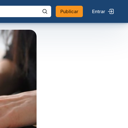
Publicar
Entrar
 IA
Buscar no Jus