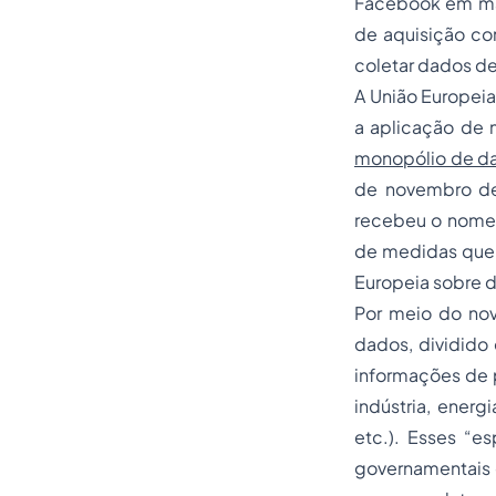
Facebook em mai
de aquisição co
coletar dados de 
A União Europeia
a aplicação de 
monopólio de d
de novembro de
recebeu o nome 
de medidas que a
Europeia sobre d
Por meio do nov
dados, dividid
informações de 
indústria, energ
etc.). Esses “e
governamentais e