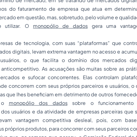
mínio de mercado, em se tratando de mercados digitais
os do faturamento de empresa que atua em determin
ercado em questão, mas, sobretudo, pelo volume e qualid
 utilizar. O
monopólio de dados
gera uma vantage
esas de tecnologia, com suas “plataformas” que contr
ados digitais, levam extrema vantagem no acesso e acum
usuários, o que facilita o domínio dos mercados digi
nticompetitivo. As acusações são muitas sobre as prá
ercados e sufocar concorrentes. Elas controlam plata
de concorrem com seus próprios parceiros e usuários, o 
ras que lhes beneficiam em detrimento de outros forneced
m o
monopólio dos dados
sobre o funcionamento d
os usuários e da atividade de empresas parceiras que 
 levam vantagem competitiva desleal, pois, com bas
 próprios produtos, para concorrer com seus parceiros co