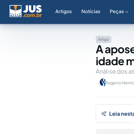
Artigos
Notícias
Peças
Artigo
A apose
idade m
Análise dos a
Rogerio Henriq
Leia nest