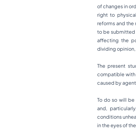
of changes in ord
right to physica
reforms and the r
to be submitted t
affecting the p
dividing opinion, 
The present stu
compatible with t
caused by agents
To do so will be 
and, particularl
conditions unheal
in the eyes of the