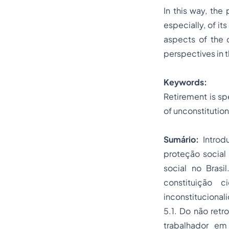
In this way, the
especially, of it
aspects of the 
perspectives in 
Keywords:
Retirement is sp
of unconstitution
Sumário:
Introd
proteção social 
social no Brasi
constituição 
inconstitucional
5.1. Do não retr
trabalhador em