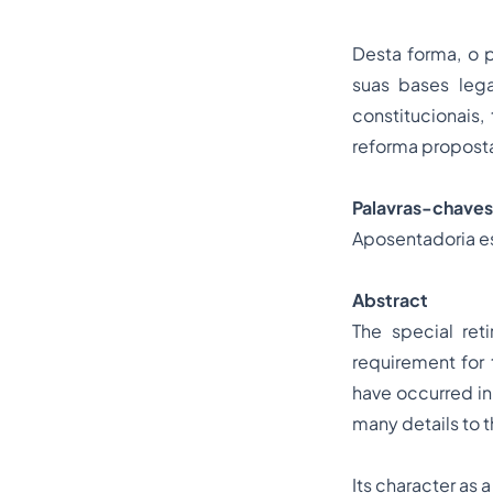
Desta forma, o p
suas bases lega
constitucionais
reforma propost
Palavras-chaves
Aposentadoria es
Abstract
The special ret
requirement for 
have occurred in i
many details to t
Its character as 