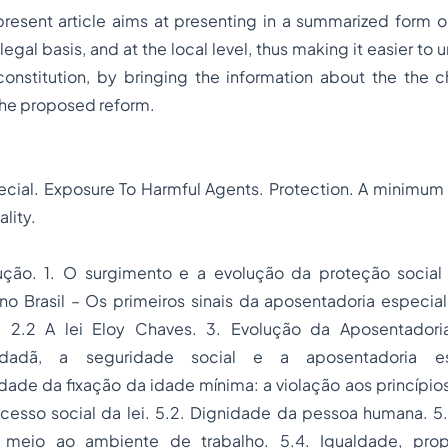
 present article aims at presenting in a summarized form o
s legal basis, and at the local level, thus making it easier to
constitution, by bringing the information about the the
the proposed reform.
ecial. Exposure To Harmful Agents. Protection. A minimum
ality.
ução. 1. O surgimento e a evolução da proteção socia
no Brasil – Os primeiros sinais da aposentadoria especial
l. 2.2 A lei Eloy Chaves. 3. Evolução da Aposentadori
cidadã, a seguridade social e a aposentadoria e
idade da fixação da idade mínima: a violação aos princípios
ocesso social da lei. 5.2. Dignidade da pessoa humana. 5
 meio ao ambiente de trabalho. 5.4. Igualdade, prop