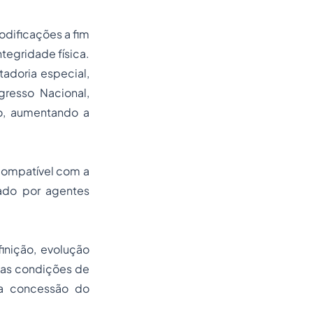
odificações a fim
tegridade física.
adoria especial,
resso Nacional,
ão, aumentando a
 compatível com a
ado por agentes
inição, evolução
 as condições de
a a concessão do