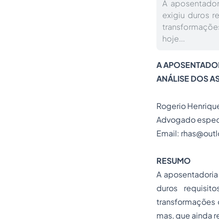
A aposentador
exigiu duros r
transformaçõe
hoje...
A APOSENTADORI
ANÁLISE DOS A
Rogerio Henrique
Advogado especia
Email:
rhas@out
RESUMO
A aposentadoria
duros requisi
transformações 
mas, que ainda r