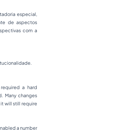
tadoria especial,
ante de aspectos
rspectivas com a
tucionalidade.
 required a hard
ved. Many changes
 will still require
s enabled a number