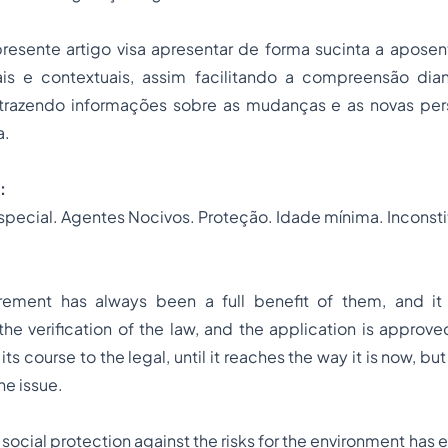
resente artigo visa apresentar de forma sucinta a aposen
is e contextuais, assim facilitando a compreensão di
, trazendo informações sobre as mudanças e as novas pe
a.
:
pecial. Agentes Nocivos. Proteção. Idade mínima. Inconsti
irement has always been a full benefit of them, and it
the verification of the law, and the application is appro
ts course to the legal, until it reaches the way it is now, but it
he issue.
a social protection against the risks for the environment ha