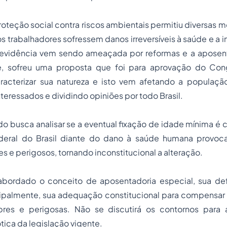
roteção social contra riscos ambientais permitiu diversas m
s trabalhadores sofressem danos irreversíveis à saúde e a in
revidência vem sendo ameaçada por reformas e a aposent
e, sofreu uma proposta que foi para aprovação do Cong
acterizar sua natureza e isto vem afetando a populaç
teressados e dividindo opiniões por todo Brasil.
o busca analisar se a eventual fixação de idade mínima é
ederal do Brasil diante do dano à saúde humana provoc
es e perigosos, tornando inconstitucional a alteração.
 abordado o conceito de aposentadoria especial, sua def
ncipalmente, sua adequação constitucional para compensar
ubres e perigosas. Não se discutirá os contornos par
tica da legislação vigente.