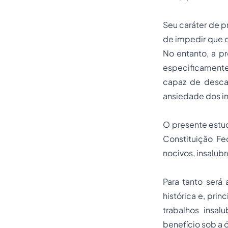
Seu caráter de p
de impedir que o
No entanto, a p
especificament
capaz de descar
ansiedade dos in
O presente estud
Constituição F
nocivos, insalubr
Para tanto será
histórica e, pri
trabalhos insal
benefício sob a ó