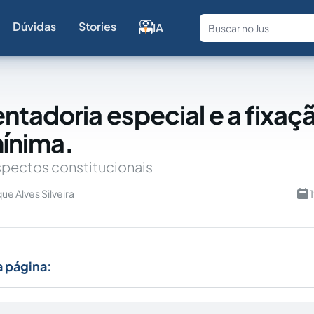
Dúvidas
Stories
IA
Fale com a
ntadoria especial e a fixaç
ínima.
spectos constitucionais
ue Alves Silveira
a página: