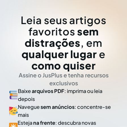
Leia seus artigos
favoritos
sem
distrações
, em
qualquer lugar
e
como quiser
Assine o JusPlus e tenha recursos
exclusivos
Baixe
arquivos PDF
: imprima ou leia
depois
Navegue
sem anúncios
: concentre-se
mais
Esteja
na frente
: descubra novas