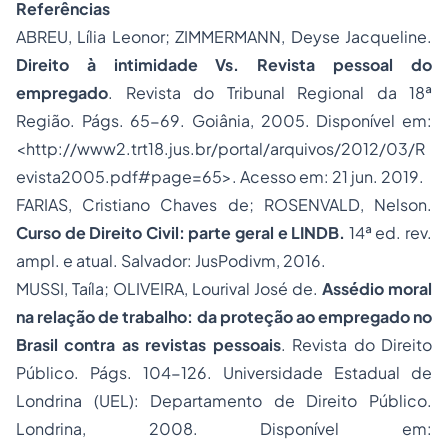
Referências
ABREU, Lília Leonor; ZIMMERMANN, Deyse Jacqueline.
Direito à intimidade Vs. Revista pessoal do
empregado
. Revista do Tribunal Regional da 18ª
Região. Págs. 65-69. Goiânia, 2005. Disponível em:
<http://www2.trt18.jus.br/portal/arquivos/2012/03/R
evista2005.pdf#page=65>. Acesso em: 21 jun. 2019.
FARIAS, Cristiano Chaves de; ROSENVALD, Nelson.
Curso de Direito Civil: parte geral e LINDB.
14ª ed. rev.
ampl. e atual. Salvador: JusPodivm, 2016.
MUSSI, Taíla; OLIVEIRA, Lourival José de.
Assédio moral
na relação de trabalho: da proteção ao empregado no
Brasil contra as revistas pessoais
. Revista do Direito
Público. Págs. 104-126. Universidade Estadual de
Londrina (UEL): Departamento de Direito Público.
Londrina, 2008. Disponível em: