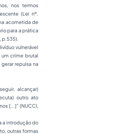
nos, nos termos
escente (Lei nº.
ima acometida de
io para a prática
, p.535).
ivíduo vulnerável
 um crime brutal
gerar repulsa na
eguir, alcançar)
ecuta) outro ato
os [...]” (NUCCI,
a a introdução do
o, outras formas