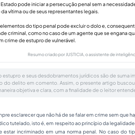
o Estado pode iniciar a persecução penal sem a necessidad
da vítima ou de seus representantes legais.
 elementos do tipo penal pode excluir o dolo e, consequen
ade criminal, como no caso de um agente que se engana qu
m crime de estupro de vulnerável.
Resumo criado por JUSTICIA, o assistente de inteligência 
o estupro e seus desdobramentos jurídicos são de suma i
 do delito em comento. Assim, o presente artigo buscou 
neira objetiva e clara, com a finalidade de o leitor entend
mpre esclarecer que não há de se falar em crime sem que h
ico tutelado, isto é, em respeito ao princípio da legalidade
 estar incriminado em uma norma penal. No caso do tip