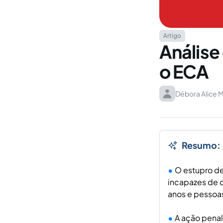
Artigo
Análise
o ECA
Débora Alice M
Resumo:
O estupro de
incapazes de c
anos e pessoa
A ação penal