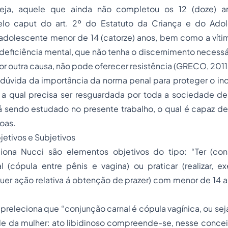
seja, aquele que ainda não completou os 12 (doze) a
lo caput do art. 2º do Estatuto da Criança e do Adol
adolescente menor de 14 (catorze) anos, bem como a vít
eficiência mental, que não tenha o discernimento necessár
por outra causa, não pode oferecer resistência (GRECO, 2011
 dúvida da importância da norma penal para proteger o ind
, a qual precisa ser resguardada por toda a sociedade de
 sendo estudado no presente trabalho, o qual é capaz de 
oas.
jetivos e Subjetivos
ona Nucci são elementos objetivos do tipo: “Ter (cons
 (cópula entre pênis e vagina) ou praticar (realizar, ex
quer ação relativa á obtenção de prazer) com menor de 14 an
releciona que “conjunção carnal é cópula vagínica, ou sej
e da mulher: ato libidinoso compreende-se, nesse conceit