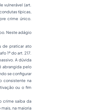
e vulnerável (art.
condutas típicas,
pre crime único.
ipo. Neste adágio
 de praticar ato
o 1º do art. 217.
passivo. A dúvida
é abrangida pelo
ndo se configurar
to consistente na
tivação ou o fim
o crime saiba da
 mais, na maioria