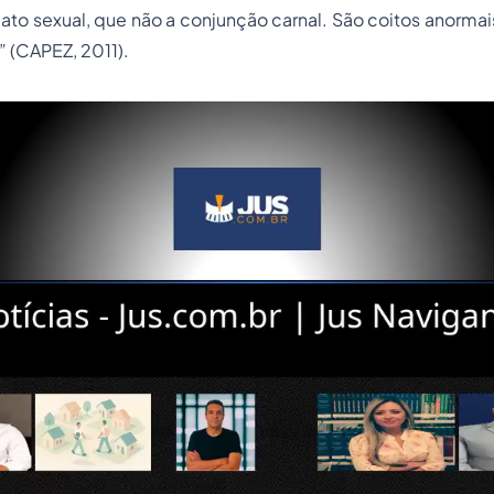
 ato sexual, que não a conjunção carnal. São coitos anormai
)” (CAPEZ, 2011).