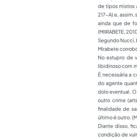
de tipos mistos a
217-A) e, assim,
ainda que de fo
(MIIRABETE, 2010
Segundo Nucci, b
Mirabete corrobo
No estupro de v
libidinoso com m
É necessária a c
do agente quant
dolo eventual. O
outro crime (art
finalidade de sa
último é outro. (
Diante disso, f
condição de vuln