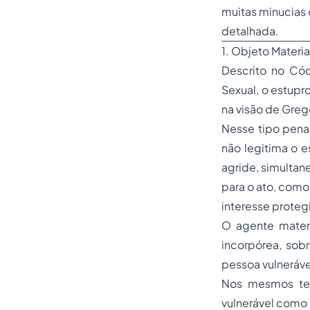
muitas minucias 
detalhada.
1. Objeto Materia
Descrito no Cód
Sexual, o estupr
na visão de Greg
Nesse tipo penal
não legitima o e
agride, simulta
para o ato, com
interesse proteg
O agente materi
incorpórea, sobr
pessoa vulneráv
Nos mesmos ter
vulnerável como