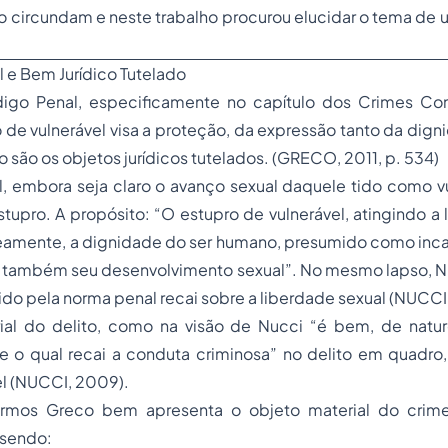
o circundam e neste trabalho procurou elucidar o tema de
l e Bem Jurídico Tutelado
igo Penal, especificamente no capítulo dos Crimes Co
o de vulnerável visa a proteção, da expressão tanto da dign
o são os objetos jurídicos tutelados. (GRECO, 2011, p. 534)
, embora seja claro o avanço sexual daquele tido como vul
stupro. A propósito: “O estupro de vulnerável, atingindo a 
neamente, a dignidade do ser humano, presumido como inca
o também seu desenvolvimento sexual”. No mesmo lapso, Nu
ido pela norma penal recai sobre a liberdade sexual (NUCCI
al do delito, como na visão de Nucci “é bem, de natu
e o qual recai a conduta criminosa” no delito em quadro,
el (NUCCI, 2009).
mos Greco bem apresenta o objeto material do crim
 sendo: