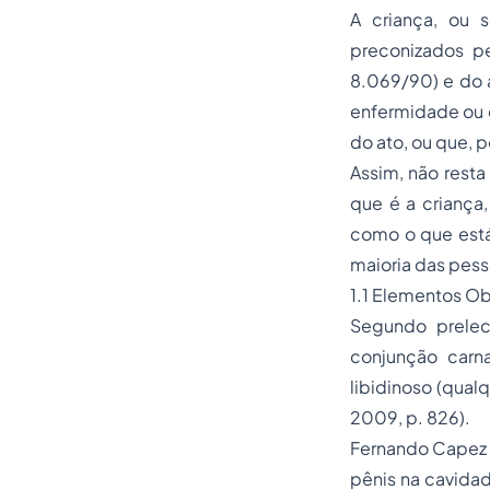
A criança, ou 
preconizados pe
8.069/90) e do 
enfermidade ou d
do ato, ou que, 
Assim, não resta
que é a criança
como o que está
maioria das pess
1.1 Elementos Ob
Segundo preleci
conjunção carnal
libidinoso (qual
2009, p. 826).
Fernando Capez p
pênis na cavidad