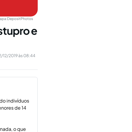
apa:
DepositPhotos
stupro e
2/12/2019 às 08:44
do indivíduos
enores de 14
onada, o que