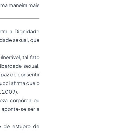
 uma maneira mais
ntra a Dignidade
idade sexual, que
nerável, tal fato
liberdade sexual,
paz de consentir
cci afirma que o
, 2009).
reza corpórea ou
 aponta-se ser a
e de estupro de