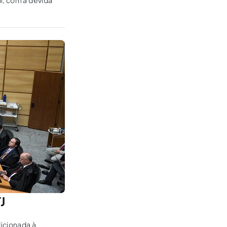
l, com a devida
J
dicionada à