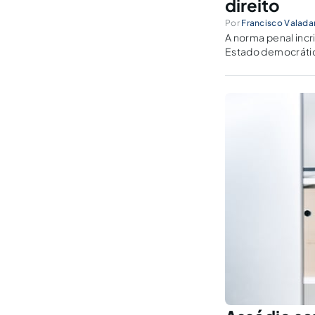
direito
Por
Francisco Valada
A norma penal incr
Estado democrátic