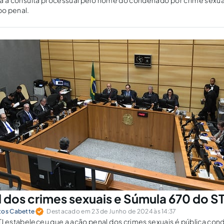
lita a consulta processual pelo nome do condenado por crime sexua
po penal.
 dos crimes sexuais e Súmula 670 do ST
tos Cabette
Destacado em 23 de Junho de 2024 às 14:37
J estabeleceu que a ação penal dos crimes sexuais é pública con