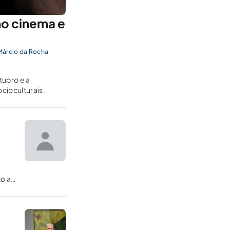
 no cinema e
Márcio da Rocha
tupro e a
cioculturais.
to a