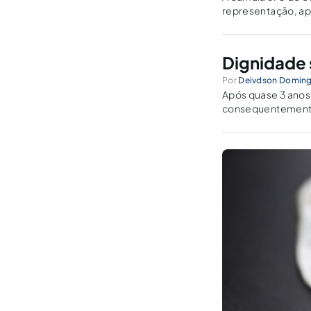
representação, ap
Dignidade 
Por
Deivdson Doming
Após quase 3 anos
consequentemente 
principais eventos
irreverência e o...