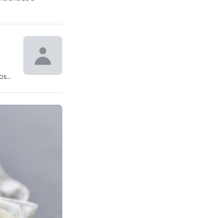
os
ias a