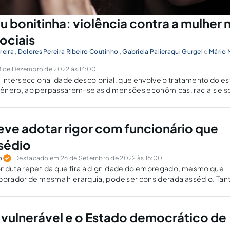
u bonitinha: violência contra a mulher
ociais
reira
,
Dolores Pereira Ribeiro Coutinho
,
Gabriela Palieraqui Gurgel
e
Mário 
 de Dezembro de 2022 às 14:00
 interseccionalidade descolonial, que envolve o tratamento do es
ênero, ao perpassarem-se as dimensões econômicas, raciais e so
ve adotar rigor com funcionário que
sédio
o
Destacado em 26 de Setembro de 2022 às 18:00
onduta repetida que fira a dignidade do empregado, mesmo que
aborador de mesma hierarquia, pode ser considerada assédio. Tan
funcionário assediador são responsabilizados.
 vulnerável e o Estado democrático de