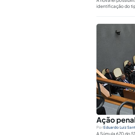
A nova lei possibi
identificação do ti
Ação penal
Por
Eduardo Luiz San
A Súmula 670 do ST