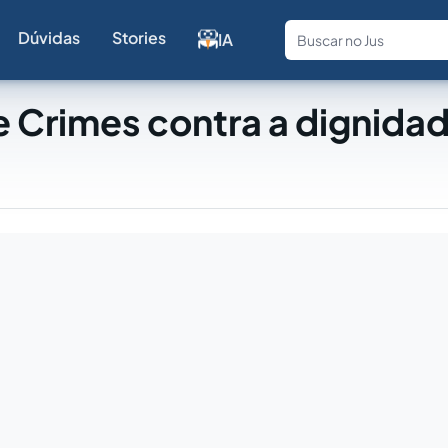
Dúvidas
Stories
IA
Fale com a
 Crimes contra a dignida