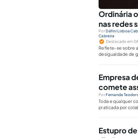
Ordinária o
nas redes s
Por
Dáfini Lisboa Cab
Cabreira
Destacado em 08
Reflete-se sobre a
desigualdade de g
Empresa de
comete as
Por
Fernanda Teodor
Toda e qualquer c
praticada por col
empresa quanto o 
Estupro de