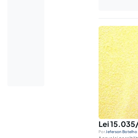
Lei 15.035
Por
Jeferson Botelho 