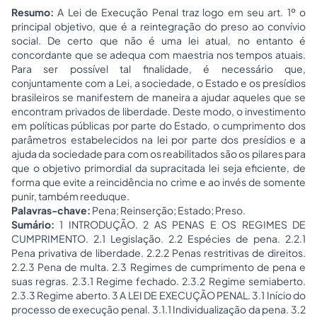
Resumo:
A Lei de Execução Penal traz logo em seu art. 1º o
principal objetivo, que é a reintegração do preso ao convívio
social. De certo que não é uma lei atual, no entanto é
concordante que se adequa com maestria nos tempos atuais.
Para ser possível tal finalidade, é necessário que,
conjuntamente com a Lei, a sociedade, o Estado e os presídios
brasileiros se manifestem de maneira a ajudar aqueles que se
encontram privados de liberdade. Deste modo, o investimento
em políticas públicas por parte do Estado, o cumprimento dos
parâmetros estabelecidos na lei por parte dos presídios e a
ajuda da sociedade para com os reabilitados são os pilares para
que o objetivo primordial da supracitada lei seja eficiente, de
forma que evite a reincidência no crime e ao invés de somente
punir, também reeduque.
Palavras-chave:
Pena; Reinserção; Estado; Preso.
Sumário:
1 INTRODUÇÃO. 2 AS PENAS E OS REGIMES DE
CUMPRIMENTO. 2.1 Legislação. 2.2 Espécies de pena. 2.2.1
Pena privativa de liberdade. 2.2.2 Penas restritivas de direitos.
2.2.3 Pena de multa. 2.3 Regimes de cumprimento de pena e
suas regras. 2.3.1 Regime fechado. 2.3.2 Regime semiaberto.
2.3.3 Regime aberto. 3 A LEI DE EXECUÇÃO PENAL. 3.1 Início do
processo de execução penal. 3.1.1 Individualização da pena. 3.2