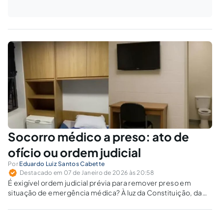
Socorro médico a preso: ato de
ofício ou ordem judicial
Por
Eduardo Luiz Santos Cabette
Destacado em 07 de Janeiro de 2026 às 20:58
É exigível ordem judicial prévia para remover preso em
situação de emergência médica? À luz da Constituição, da
Lei de Execução Penal e do Código Penal, o socorro é dever
imediato da autoridade custodiante, sob pena de