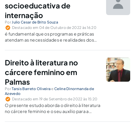
socioeducativa de
internação
Por
Julio Cesar de Brito Souza
Destacado em 04 de Outubro de 2022 às 16:20
é fundamental que os programas e práticas
atendam as necessidades e realidades dos
menores infratores, respeitando o contexto
social, cultural e econômico em que vivem
Direito à literatura no
cárcere feminino em
Palmas
Por
Tarsis Barreto Oliveira
e
Celine Dinormanda de
Azevedo
Destacado em 19 de Setembro de 2022 às 15:20
O presente estudo aborda o direito à literatura
no cárcere feminino e o seu auxílio para a
construção de uma consciência cultural, com
foco na Unidade Prisional Feminina de Palmas-
TO.