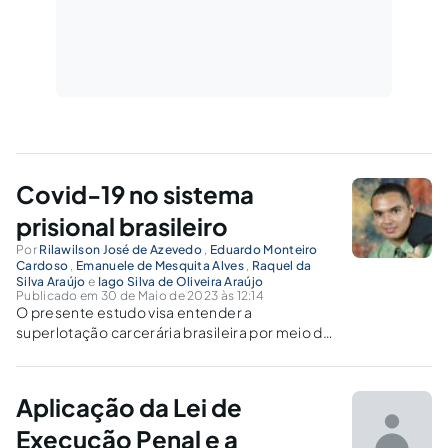
Covid-19 no sistema
prisional brasileiro
Por
Rilawilson José de Azevedo
,
Eduardo Monteiro
Cardoso
,
Emanuele de Mesquita Alves
,
Raquel da
Silva Araújo
e
Iago Silva de Oliveira Araújo
Publicado em 30 de Maio de 2023 às 12:14
O presente estudo visa entender a
superlotação carcerária brasileira por meio de
três vertentes: contexto histórico pré-
pandemia; conjuntura na pandemia e seus
resquícios; visão ampla e geral no cenário pós-
Aplicação da Lei de
pandemia.
Execução Penal e a