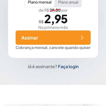
Plano mensal
Plano anual
de R$
29,50
por
2,95
R$
No primeiro mês
Assinar
Cobrança mensal, cancele quando quiser
Já é assinante?
Faça login