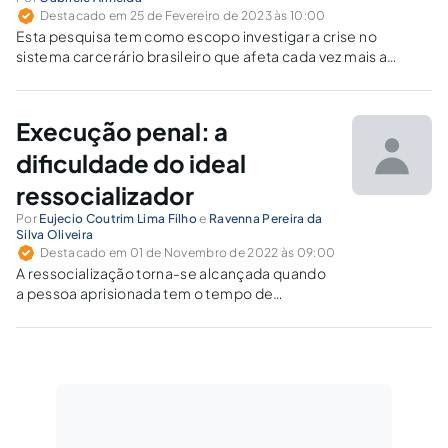
Destacado em 25 de Fevereiro de 2023 às 10:00
Esta pesquisa tem como escopo investigar a crise no
sistema carcerário brasileiro que afeta cada vez mais a
condição da dignidade humana das mulheres mães e
gestantes.
Execução penal: a
dificuldade do ideal
ressocializador
Por
Eujecio Coutrim Lima Filho
e
Ravenna Pereira da
Silva Oliveira
Destacado em 01 de Novembro de 2022 às 09:00
A ressocialização torna-se alcançada quando
a pessoa aprisionada tem o tempo de
cumprimento da pena revertido em prol do
seu aprimoramento comportamental.