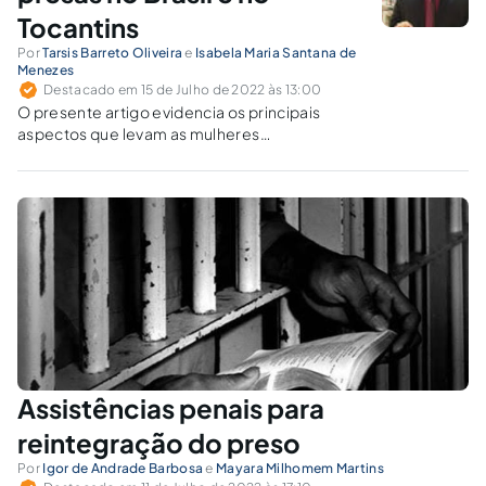
Tocantins
Por
Tarsis Barreto Oliveira
e
Isabela Maria Santana de
Menezes
Destacado em 15 de Julho de 2022 às 13:00
O presente artigo evidencia os principais
aspectos que levam as mulheres
encarceradas ao cometimento de crimes,
identificando também como as condições
atuais das penitenciárias condicionam a
mulher a uma situação vexatória e desumana.
Assistências penais para
reintegração do preso
Por
Igor de Andrade Barbosa
e
Mayara Milhomem Martins