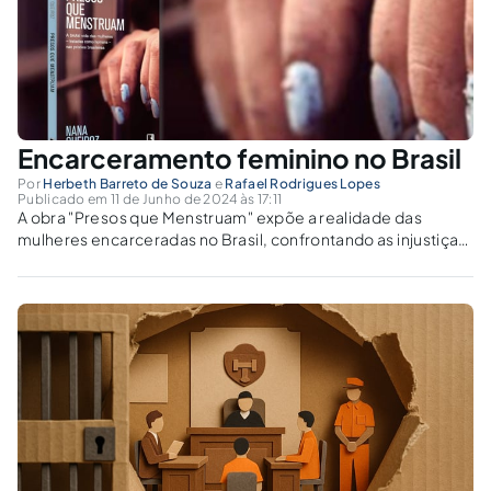
Encarceramento feminino no Brasil
Por
Herbeth Barreto de Souza
e
Rafael Rodrigues Lopes
Publicado em 11 de Junho de 2024 às 17:11
A obra "Presos que Menstruam" expõe a realidade das
mulheres encarceradas no Brasil, confrontando as injustiças
sistêmicas e provocando a busca por mudanças
significativas nas políticas penitenciárias e de gênero.